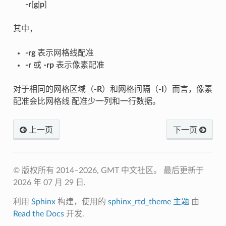
-r
[
g
|
p
]
其中，
-rg
表示网格线配准
-r
或
-rp
表示像素配准
对于相同的网格区域（
-R
）和网格间隔（
-I
）而言，像素
配准会比网格线 配准少一列和一行数据。
上一页
下一页
© 版权所有 2014–2026, GMT 中文社区。
最后更新于
2026 年 07 月 29 日.
利用
Sphinx
构建，使用的
sphinx_rtd_theme 主题
由
Read the Docs
开发.