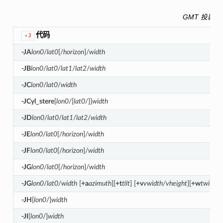
GMT 投影代
代码
-J
-JA
lon0
/
lat0
[/
horizon
]/
width
-JB
lon0
/
lat0
/
lat1
/
lat2
/
width
-JC
lon0
/
lat0
/
width
-JCyl_stere
[
lon0
/[
lat0
/]]
width
-JD
lon0
/
lat0
/
lat1
/
lat2
/
width
-JE
lon0
/
lat0
[/
horizon
]/
width
-JF
lon0
/
lat0
[/
horizon
]/
width
-JG
lon0
/
lat0
[/
horizon
]/
width
-JG
lon0
/
lat0
/
width
[
+a
azimuth
][
+t
tilt
] [
+v
vwidth/vheight
][
+w
twist
] [
-JH
[
lon0
/]
width
-JI
[
lon0
/]
width