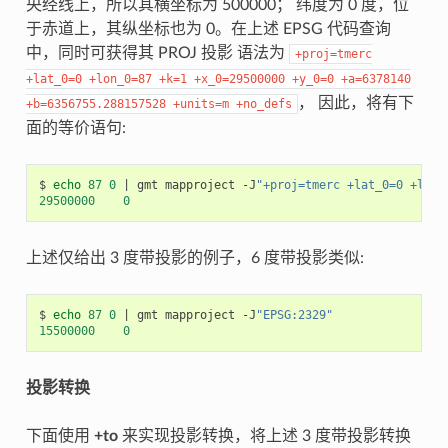
央经线上，所以其横坐标为 500000； 纬度为 0 度，位
于赤道上，其纵坐标也为 0。在上述 EPSG 代码查询
中，同时可获得其 PROJ 投影 语法为
+proj=tmerc
+lat_0=0
+lon_0=87
+k=1
+x_0=29500000
+y_0=0
+a=6378140
， 因此，将有下
+b=6356755.288157528
+units=m
+no_defs
面的等价语句:
$
echo
87
0
|
gmt
mapproject
-J
"+proj=tmerc +lat_0=0 +lon_
29500000
0
上述仅给出 3 度带投影的例子，6 度带投影类似:
$
echo
87
0
|
gmt
mapproject
-J
"EPSG:2329"
15500000
0
投影转换
下面使用
+to
来实现投影转换，将上述 3 度带投影转换