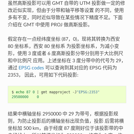
虽然高斯投影可以用 GMT 自带的 UTM 投影做一定的修
改近似实现，但由于分带和轴平移等设置 的不同，使用
多有不变，同时近似导致在某些情况下精度不足。下面
介绍在 GMT 中使用 PROJ 做高斯投影。
假定存在一点经纬度坐标 (87，0)，现将其转换为西安
80 坐标系，西安 80 坐标系 为投影坐标系，为减小变
形，使用 3 度或者 6 度高斯投影分带分别用于大比例尺
和中比例尺 应用。上述坐标在 3 度分带中的代号为 29，
通过
EPSG codes
可以查询到其对应的 EPSG 代码为
2353， 因此，可用如下代码投影:
$
echo
87
0
|
gmt
mapproject
-J
"EPSG:2353"
29500000
0
结果中横轴坐标 2950000 中 29 为带号，根据投影规
则，为防止投影后的横轴坐标出现负值，投影 后需将横
坐标加 500 km，由于经度 87 度刚好位于该投影带的中