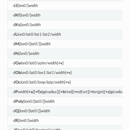
-JJ
[
lon0
/]
width
-JKf
[
lon0
/]
width
-JKs
[
lon0
/]
width
-JL
lon0
/
lat0
/
lat1
/
lat2
/
width
-JM
[
lon0
/[
lat0
/]]
width
-JN
[
lon0
/]
width
-JOa
lon0
/
lat0
/
azim
/
width
[
+v
]
-JOb
lon0
/
lat0
/
lon1
/
lat1
/
width
[
+v
]
-JOc
lon0
/
lat0
/
lonp
/
latp
/
width
[
+v
]
-JP
width
[
+a
][
+f
[
e
|
p
|
radius
]][
+k
kind
][
+r
offset
][
+t
origin
][
+z
[
p
|
radius
]]
-JPoly
[
lon0
/[
lat0
/]]
width
-JQ
[
lon0
/[
lat0
/]]
width
-JR
[
lon0
/]
width