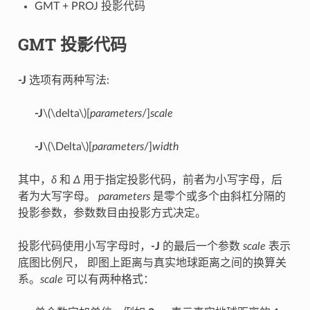
GMT + PROJ 投影代码
GMT 投影代码
-J
选项有两种写法:
-J
\(\delta\)
[
parameters
/]
scale
-J
\(\Delta\)
[
parameters
/]
width
其中，
δ
和
Δ
用于指定投影代码，前者为小写字母，后
者为大写字母。
parameters
是零个或多个由斜杠分隔的
投影参数，参数数目由投影方式决定。
投影代码使用小写字母时，
-J
的最后一个参数
scale
表示
底图比例尺， 即图上距离与真实地球距离之间的换算关
系。
scale
可以有两种格式：