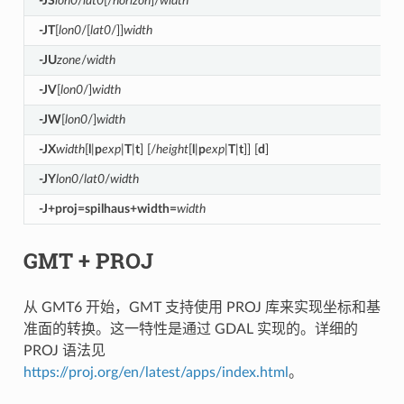
-JS
lon0
/
lat0
[/
horizon
]/
width
-JT
[
lon0
/[
lat0
/]]
width
-JU
zone
/
width
-JV
[
lon0
/]
width
-JW
[
lon0
/]
width
-JX
width
[
l
|
p
exp
|
T
|
t
] [/
height
[
l
|
p
exp
|
T
|
t
]] [
d
]
-JY
lon0
/
lat0
/
width
-J+proj=spilhaus+width=
width
GMT + PROJ
从 GMT6 开始，GMT 支持使用 PROJ 库来实现坐标和基
准面的转换。这一特性是通过 GDAL 实现的。详细的
PROJ 语法见
https://proj.org/en/latest/apps/index.html
。