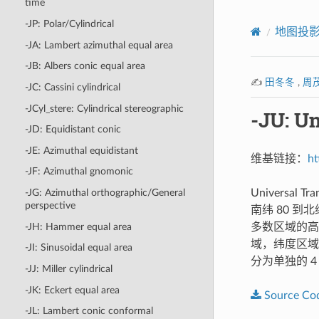
time
-JP: Polar/Cylindrical
地图投
-JA: Lambert azimuthal equal area
-JB: Albers conic equal area
✍️
田冬冬
,
周
-JC: Cassini cylindrical
-JCyl_stere: Cylindrical stereographic
-JU: U
-JD: Equidistant conic
-JE: Azimuthal equidistant
维基链接：
ht
-JF: Azimuthal gnomonic
-JG: Azimuthal orthographic/General
Universal
perspective
南纬 80 到
-JH: Hammer equal area
多数区域的高
域，纬度区域编
-JI: Sinusoidal equal area
分为单独的 
-JJ: Miller cylindrical
-JK: Eckert equal area
Source
Co
-JL: Lambert conic conformal