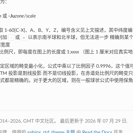
为：
h
或
-Ju
zone
/
scale
取 1-60[C-X]、A、B、Y、Z，编号含义见上文描述，其中
别加
或
以表示南半球和北半球，但无法进一步 精确到某
-
+
宽度
比例尺，即每度在图上的长度或 1:
xxxx
（图上 1 厘米对应真实
定区域的畸变最小化，公式中乘以了比例因子 0.9996，这个
UTM 投影是割线投影 而不是切线投影，在赤道处比例尺的畸变只
式都是精确的。对于更大的区域，则在一般球状公式中使用保角
014–2026, GMT 中文社区。
最后更新于 2026 年 07 月 29 日.
构建，使用的
sphinx_rtd_theme 主题
由
Read the Docs
开发.