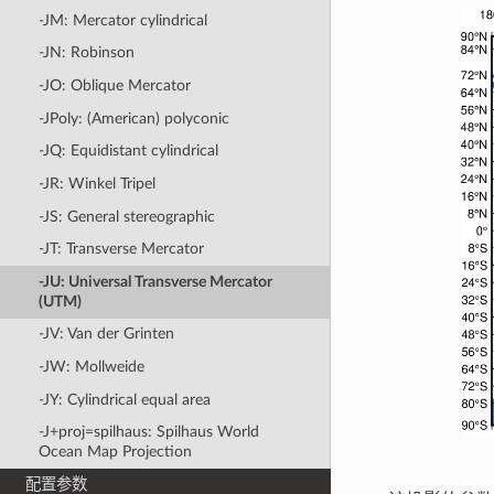
-JM: Mercator cylindrical
-JN: Robinson
-JO: Oblique Mercator
-JPoly: (American) polyconic
-JQ: Equidistant cylindrical
-JR: Winkel Tripel
-JS: General stereographic
-JT: Transverse Mercator
-JU: Universal Transverse Mercator
(UTM)
-JV: Van der Grinten
-JW: Mollweide
-JY: Cylindrical equal area
-J+proj=spilhaus: Spilhaus World
Ocean Map Projection
配置参数