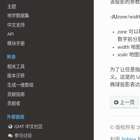
该投影的参数
主题
地学数据集
-JU
zone
/
widt
中文支持
zone
可以
API
数字前分
模块手册
width
地图
scale
地图
附录
相关工具
为了让任意指
版本迁移
义。这是的 
椭球投影表达
生成一维数组
贡献指南
上一页
贡献者
外部链接
GMT 中文社区
© 版权所有 2
参与讨论
利用
Sphinx