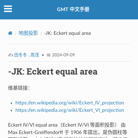
GMT 中文手册
地图投影
-JK: Eckert equal area
✍️
田冬冬
,
周茂
• 📅 2024-09-09
-JK: Eckert equal area
维基链接：
https://en.wikipedia.org/wiki/Eckert_IV_projection
https://en.wikipedia.org/wiki/Eckert_VI_projection
Eckert IV/VI equal area（Eckert IV/VI 等面积投影） 由
Max Eckert-Greiffendorff 于 1906 年提出，是伪圆柱等