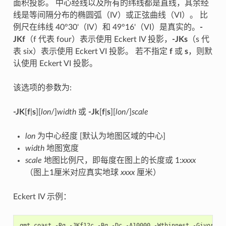
面积投影。 中心经线以及所有的纬线都是直线，其余经
线是等间隔分布的椭圆弧（IV）或正弦曲线（VI）。 比
例尺在纬线 40°30'（IV）和 49°16'（VI）是真实的。
-
JKf
（f 代表 four）表示使用 Eckert IV 投影，
-JKs
（s 代
表 six）表示使用 Eckert VI 投影。 若不指定
f
或
s
，则默
认使用 Eckert VI 投影。
该选项的参数为:
-JK
[
f
|
s
][
lon
/]
width
或
-Jk
[
f
|
s
][
lon
/]
scale
lon
为中心经度 [默认为地图区域的中心]
width
地图宽度
scale
地图比例尺，即每度在图上的长度或 1:
xxxx
（图上1厘米对应真实地球
xxxx
厘米）
Eckert IV 示例：
gmt
coast
-Rg
-JKf12c
-Bg
-Dc
-A10000
-Wthinnest
-Givory
-