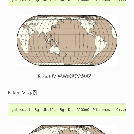
Eckert IV 投影绘制全球图
Eckert VI 示例:
gmt
coast
-Rg
-JKs12c
-Bg
-Dc
-A10000
-Wthinnest
-Givory
-