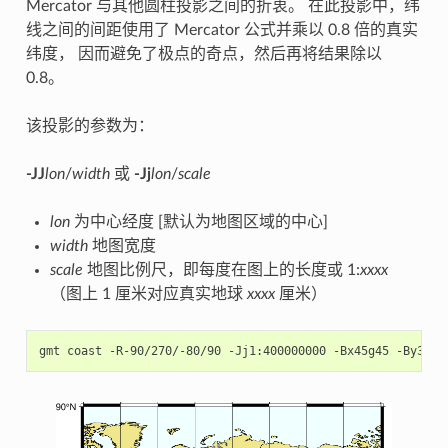
Mercator 与其他圆柱投影之间的折衷。 在此投影中，纬
线之间的间距使用了 Mercator 公式并乘以 0.8 倍的真实
纬度， 因而避免了极点的奇点，然后再将结果除以
0.8。
该投影的参数为：
-JJ
lon
/
width
或
-Jj
lon
/
scale
lon
为中心经度 [默认为地图区域的中心]
width
地图宽度
scale
地图比例尺，即每度在图上的长度或 1:
xxxx
（图上 1 厘米对应真实地球
xxxx
厘米）
gmt
coast
-R-90/270/-80/90
-Jj1:400000000
-Bx45g45
-By30g3