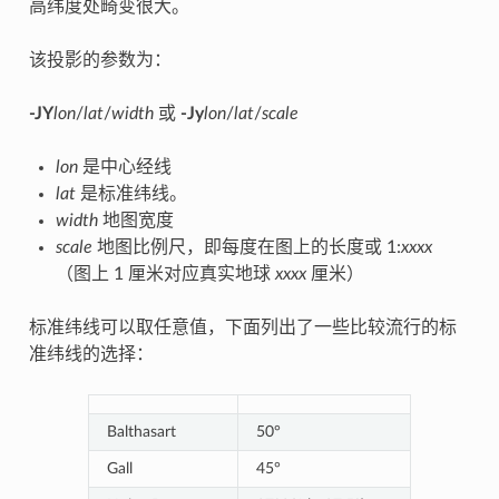
高纬度处畸变很大。
该投影的参数为：
-JY
lon
/
lat
/
width
或
-Jy
lon
/
lat
/
scale
lon
是中心经线
lat
是标准纬线。
width
地图宽度
scale
地图比例尺，即每度在图上的长度或 1:
xxxx
（图上 1 厘米对应真实地球
xxxx
厘米）
标准纬线可以取任意值，下面列出了一些比较流行的标
准纬线的选择：
Balthasart
50°
Gall
45°