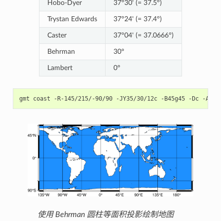
Hobo-Dyer
37°30' (= 37.5°)
Trystan Edwards
37°24' (= 37.4°)
Caster
37°04' (= 37.0666°)
Behrman
30°
Lambert
0°
gmt
coast
-R-145/215/-90/90
-JY35/30/12c
-B45g45
-Dc
-A100
使用 Behrman 圆柱等面积投影绘制地图