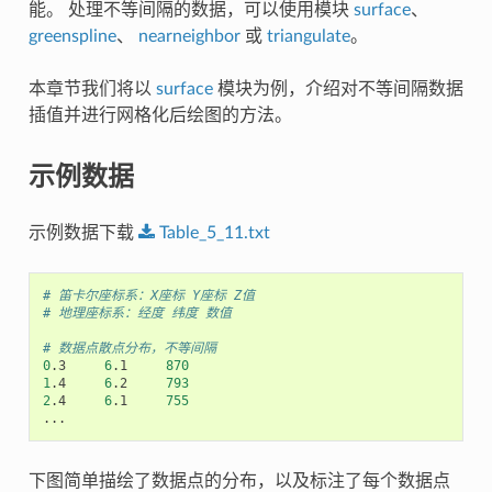
能。 处理不等间隔的数据，可以使用模块
surface
、
greenspline
、
nearneighbor
或
triangulate
。
本章节我们将以
surface
模块为例，介绍对不等间隔数据
插值并进行网格化后绘图的方法。
示例数据
示例数据下载
Table_5_11.txt
# 笛卡尔座标系：X座标 Y座标 Z值
# 地理座标系：经度 纬度 数值
# 数据点散点分布，不等间隔
0
.3
6
.1
870
1
.4
6
.2
793
2
.4
6
.1
755
下图简单描绘了数据点的分布，以及标注了每个数据点