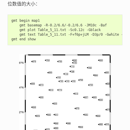
位数值的大小：
gmt
begin
gmt
basemap
-R-0.2/6.6/-0.2/6.6
-JM10c
gmt
plot
Table_5_11.txt
-Sc0.12c
gmt
text
Table_5_11.txt
-F+f6p+jLM
-D3p/0
-Gwhite
-W

gmt
end