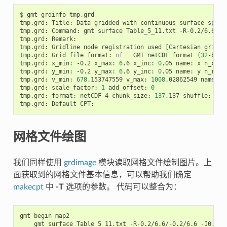
$
gmt
grdinfo
tmp.grd

tmp.grd:
Title:
Data
gridded
with
continuous
surface
splin
tmp.grd:
Command:
gmt
surface
Table_5_11.txt
-R-0.2/6.6/-0
tmp.grd:
Remark:

tmp.grd:
Gridline
node
registration
used
[
Cartesian
grid
]
tmp.grd:
Grid
file
format:
nf
=
GMT
netCDF
format
(
32
-bit
tmp.grd:
x_min:
-0.2
x_max:
6
.6
x_inc:
0
.05
name:
x
n_colu
tmp.grd:
y_min:
-0.2
y_max:
6
.6
y_inc:
0
.05
name:
y
n_rows
tmp.grd:
v_min:
678
.153747559
v_max:
1008
.02862549
name:
z

tmp.grd:
scale_factor:
1
add_offset:
0
tmp.grd:
format:
netCDF-4
chunk_size:
137
,137
shuffle:
on
tmp.grd:
Default
网格文件绘图
我们同样使用
grdimage
模块读取网格文件绘制图片。上
面获取到的网格文件基本信息，可以帮助我们确定
makecpt
中
-T
选项的参数。 代码可以整合为：
gmt
begin
gmt
surface
Table_5_11.txt
-R-0.2/6.6/-0.2/6.6
-I0.05