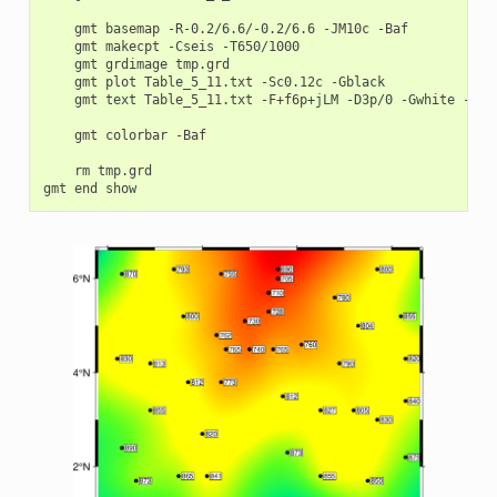
gmt
basemap
-R-0.2/6.6/-0.2/6.6
-JM10c
gmt
makecpt
-Cseis
gmt
grdimage
gmt
plot
Table_5_11.txt
-Sc0.12c
gmt
text
Table_5_11.txt
-F+f6p+jLM
-D3p/0
-Gwhite
-W

gmt
colorbar
-Baf

rm
tmp.grd

gmt
end