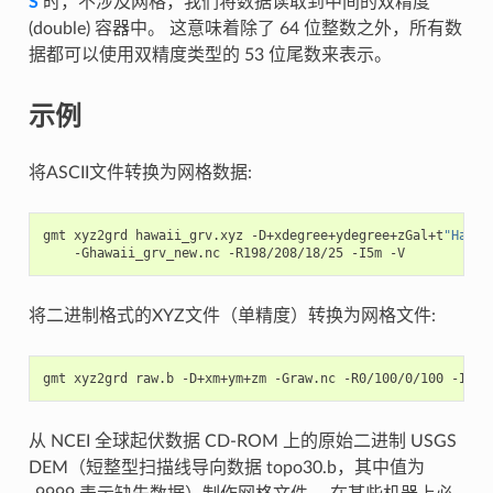
S
时，不涉及网格，我们将数据读取到中间的双精度
(double) 容器中。 这意味着除了 64 位整数之外，所有数
据都可以使用双精度类型的 53 位尾数来表示。
示例
将ASCII文件转换为网格数据:
gmt
xyz2grd
hawaii_grv.xyz
-D+xdegree+ydegree+zGal+t
"Hawai
-Ghawaii_grv_new.nc
-R198/208/18/25
-I5m
将二进制格式的XYZ文件（单精度）转换为网格文件:
gmt
xyz2grd
raw.b
-D+xm+ym+zm
-Graw.nc
-R0/100/0/100
-I1
-
从 NCEI 全球起伏数据 CD-ROM 上的原始二进制 USGS
DEM（短整型扫描线导向数据 topo30.b，其中值为