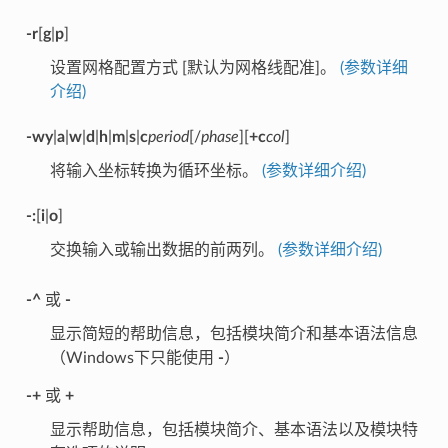
-r
[
g
|
p
]
设置网格配置方式 [默认为网格线配准]。
(参数详细
介绍)
-wy
|
a
|
w
|
d
|
h
|
m
|
s
|
c
period
[/
phase
][
+c
col
]
将输入坐标转换为循环坐标。
(参数详细介绍)
-:
[
i
|
o
]
交换输入或输出数据的前两列。
(参数详细介绍)
-^
或
-
显示简短的帮助信息，包括模块简介和基本语法信息
（Windows下只能使用
-
）
-+
或
+
显示帮助信息，包括模块简介、基本语法以及模块特