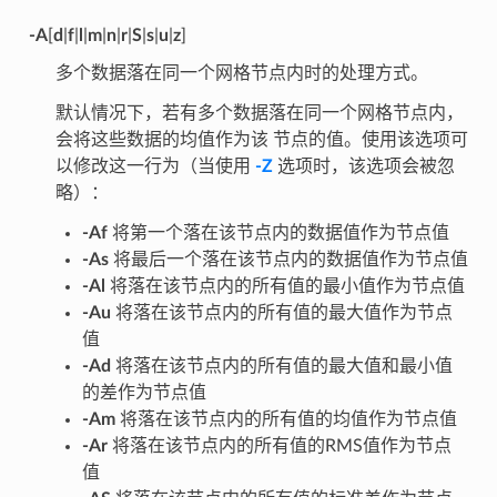
-A
[
d
|
f
|
l
|
m
|
n
|
r
|
S
|
s
|
u
|
z
]
多个数据落在同一个网格节点内时的处理方式。
默认情况下，若有多个数据落在同一个网格节点内，
会将这些数据的均值作为该 节点的值。使用该选项可
以修改这一行为（当使用
-Z
选项时，该选项会被忽
略）：
-Af
将第一个落在该节点内的数据值作为节点值
-As
将最后一个落在该节点内的数据值作为节点值
-Al
将落在该节点内的所有值的最小值作为节点值
-Au
将落在该节点内的所有值的最大值作为节点
值
-Ad
将落在该节点内的所有值的最大值和最小值
的差作为节点值
-Am
将落在该节点内的所有值的均值作为节点值
-Ar
将落在该节点内的所有值的RMS值作为节点
值