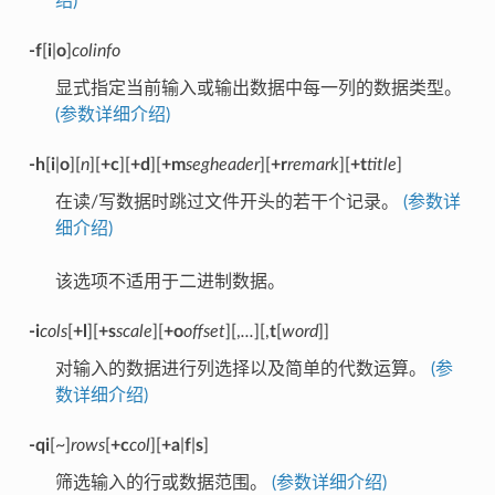
绍)
-f
[
i
|
o
]
colinfo
显式指定当前输入或输出数据中每一列的数据类型。
(参数详细介绍)
-h
[
i
|
o
][
n
][
+c
][
+d
][
+m
segheader
][
+r
remark
][
+t
title
]
在读/写数据时跳过文件开头的若干个记录。
(参数详
细介绍)
该选项不适用于二进制数据。
-i
cols
[
+l
][
+s
scale
][
+o
offset
][,
...
][,
t
[
word
]]
对输入的数据进行列选择以及简单的代数运算。
(参
数详细介绍)
-qi
[~]
rows
[
+c
col
][
+a
|
f
|
s
]
筛选输入的行或数据范围。
(参数详细介绍)