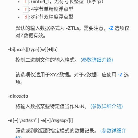
: uint64_t，无符号长整型（8字节）
L
: 4字节单精度浮点型
f
: 8字节双精度浮点型
d
默认的输入数据格式为
-ZTLa
。需要注意，
-Z
选项仅
对Z数据有效。
-bi
[
ncols
][
type
][
w
][
+l
|
b
]
控制二进制文件的输入格式。
(参数详细介绍)
该选项仅适用于XYZ数据。对于Z数据，应使用
-Z
选
项。
-di
nodata
将输入数据某些特定值当作NaN。
(参数详细介绍)
-e
[
~
]
"pattern"
|
-e
[
~
]/
regexp
/[
i
]
筛选或剔除匹配指定模式的数据记录。
(参数详细介