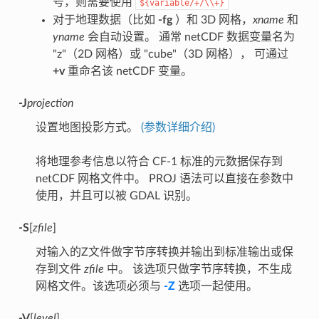
号，则需要使用
${variable/+/\\+}
对于地理数据（比如
-fg
）和 3D 网格，
xname
和
yname
会自动设置。 通常 netCDF 数据变量名为
"z"（2D 网格）或 "cube"（3D 网格）， 可通过
+v
重命名该 netCDF 变量。
-J
projection
设置地图投影方式。
(参数详细介绍)
将地理参考信息以符合 CF-1 标准的元数据保存到
netCDF 网格文件中。 PROJ 语法可以直接在参数中
使用，并且可以被 GDAL 识别。
-S
[
zfile
]
对输入的Z文件做字节序转换并输出到标准输出或保
存到文件
zfile
中。 该选项只做字节序转换，不生成
网格文件。该选项必须与
-Z
选项一起使用。
-V
[
level
]