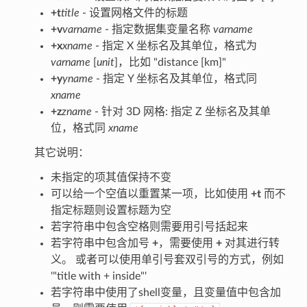
+t
title
- 设置网格文件的标题
+v
varname
- 指定数据集变量名称
varname
+x
xname
- 指定 X 坐标名及其单位，格式为
varname
[
unit
]，比如 "distance [km]"
+y
yname
- 指定 Y 坐标名及其单位，格式同
xname
+z
zname
- 针对 3D 网格: 指定 Z 坐标名及其单
位，格式同
xname
其它说明：
未指定的项其值保持不变
可以给一个空值以重置某一项，比如使用
+t
而不
指定标题则设置标题为空
若字符串中包含空格则需要用引号括起来
若字符串中包含加号
+
，需要使用
+
对其进行转
义。 或者可以使用单引号套双引号的方式，例如
'"title with + inside"'
若字符串中使用了shell变量，且变量值中包含加