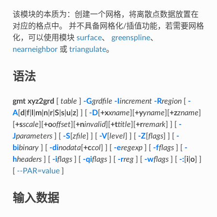
该模块的本质为：创建一个网格，将离散点数据放置在
对应的格点中。 并不具备网格化/插值功能，若需要网格
化，可以使用模块
surface
、
greenspline
、
nearneighbor
或
triangulate
。
语法
gmt xyz2grd
[
table
]
-G
grdfile
-I
increment
-R
region
[
-
A
[
d
|
f
|
l
|
m
|
n
|
r
|
S
|
s
|
u
|
z
] ] [
-D
[
+x
xname
][
+y
yname
][
+z
zname
]
[
+s
scale
][
+o
offset
][
+n
invalid
][
+t
title
][
+r
remark
] ] [
-
J
parameters
] [
-S
[
zfile
] ] [
-V
[
level
] ] [
-Z
[
flags
] ] [
-
bi
binary
] [
-di
nodata
[
+c
col
] ] [
-e
regexp
] [
-f
flags
] [
-
h
headers
] [
-i
flags
] [
-qi
flags
] [
-r
reg
] [
-w
flags
] [
-:
[
i
|
o
] ]
[
--PAR=value
]
输入数据