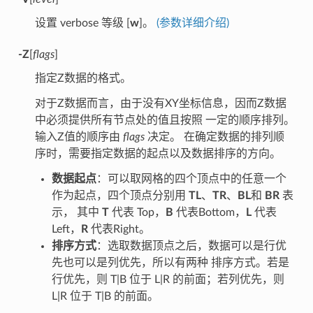
设置 verbose 等级 [
w
]。
(参数详细介绍)
-Z
[
flags
]
指定Z数据的格式。
对于Z数据而言，由于没有XY坐标信息，因而Z数据
中必须提供所有节点处的值且按照 一定的顺序排列。
输入Z值的顺序由
flags
决定。 在确定数据的排列顺
序时，需要指定数据的起点以及数据排序的方向。
数据起点
：可以取网格的四个顶点中的任意一个
作为起点，四个顶点分别用
TL
、
TR
、
BL
和
BR
表
示， 其中
T
代表 Top，
B
代表Bottom，
L
代表
Left，
R
代表Right。
排序方式
：选取数据顶点之后，数据可以是行优
先也可以是列优先，所以有两种 排序方式。若是
行优先，则 T|B 位于 L|R 的前面；若列优先，则
L|R 位于 T|B 的前面。