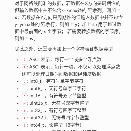
对于网格线配准的数据，若数据在X方向是周期性的
但输入数据中并不包含x=xmax处的 冗余列，则加上
x
；若数据在Y方向是周期性的但输入数据中并不包含
y=ymax处的 冗余行，则加上
y
；加上
s
n
用于跳过数
据中最前面的
n
个字节； 若需要转换数据的字节序，
则加上
w
。
除此之外，还需要再加上一个字符表征数据类型：
: ASCII表示，每行一个或多个浮点数
A
: ASCII表示，每行一项，不仅可以处理浮点数
a
还可以处理日期时间数据和经纬度数据
: int8_t，有符号单字节字符
c
: uint8_t，无符号单字节字符
u
: int16_t，有符号双字节整型
h
: uint16_t，无符号双字节整型
H
: int32_t，有符号四字节整型
i
: uint32_t，无符号四字节整型
I
: int64_t，长整型（8字节）
l