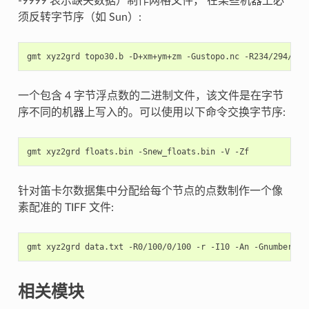
-9999 表示缺失数据）制作网格文件， 在某些机器上必
须反转字节序（如 Sun）:
gmt
xyz2grd
topo30.b
-D+xm+ym+zm
-Gustopo.nc
-R234/294/24/
一个包含 4 字节浮点数的二进制文件，该文件是在字节
序不同的机器上写入的。可以使用以下命令交换字节序:
gmt
xyz2grd
floats.bin
-Snew_floats.bin
-V
针对笛卡尔数据集中分配给每个节点的点数制作一个像
素配准的 TIFF 文件:
gmt
xyz2grd
data.txt
-R0/100/0/100
-r
-I10
-An
-Gnumber_of
相关模块