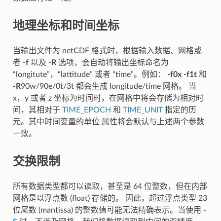
地理坐标和时间坐标
当输出文件为 netCDF 格式时，根据输入数据、网格或
者
-f
以及
-R
选项，会自动将输出坐标命名为
“longitute”，“lattitude” 或者 “time”。例如：
-f0x
-f1t
和
-R
90w/90e/0t/3t 都会生成 longitude/time 网格。 当
x，y 或者 z 坐标为时间时，在网格中将会存储为相对时
间，其相对于
TIME_EPOCH
和
TIME_UNIT
指定的历
元。其中时间变量的单位 属性将会默认与上述两个参数
一致。
交换限制
所有数据类型都可以读取，甚至是 64 位整数，但在内部
网格是以浮点数 (float) 存储的。 因此，超过浮点类型 23
位尾数 (mantissa) 的整数值可能无法精确表示。当使用
-