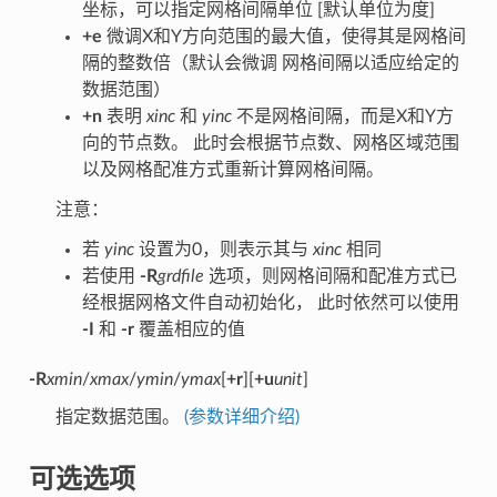
坐标，可以指定网格间隔单位 [默认单位为度]
+e
微调X和Y方向范围的最大值，使得其是网格间
隔的整数倍（默认会微调 网格间隔以适应给定的
数据范围）
+n
表明
xinc
和
yinc
不是网格间隔，而是X和Y方
向的节点数。 此时会根据节点数、网格区域范围
以及网格配准方式重新计算网格间隔。
注意：
若
yinc
设置为0，则表示其与
xinc
相同
若使用
-R
grdfile
选项，则网格间隔和配准方式已
经根据网格文件自动初始化， 此时依然可以使用
-I
和
-r
覆盖相应的值
-R
xmin
/
xmax
/
ymin
/
ymax
[
+r
][
+u
unit
]
指定数据范围。
(参数详细介绍)
可选选项