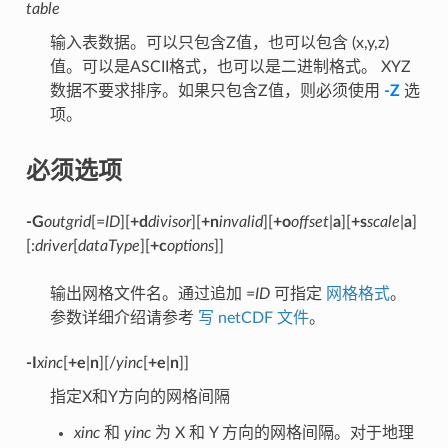
table
输入表数据。可以只包含Z值，也可以包含 (x,y,z)
值。可以是ASCII格式，也可以是二进制格式。 XYZ
数据不要求排序。如果只包含Z值，则必须使用
-Z
选
项。
必须选项
-G
outgrid
[=
ID
][
+d
divisor
][
+n
invalid
][
+o
offset
|
a
][
+s
scale
|
a
]
[:
driver
[
dataType
][
+c
options
]]
输出网格文件名。通过追加 =
ID
可指定
网格格式
。
参数详细介绍请参考
写 netCDF 文件
。
-I
xinc
[
+e
|
n
][/
yinc
[
+e
|
n
]]
指定X和Y方向的网格间隔
xinc
和
yinc
为 X 和 Y 方向的网格间隔。对于地理