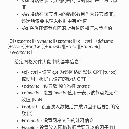
-AS
将落在该节点内的所有值的标准差作为节点
值
-An
将落在该节点内的数据数目作为该节点值，
该选项仅要求输入数据中有XY值
-Az
将落在该节点内的所有值的和作为节点值
-D
[
+x
xname
][
+y
yname
][
+z
zname
][
+c
[-|
cpt
]][
+d
dname
]
[
+s
scale
][
+o
offset
][
+n
invalid
][
+t
title
][
+r
remark
]
[
+v
varname
]
给定网格文件头段中的基本信息：
+c
[-|
cpt
] - 设置
cpt
为该网格的默认 CPT [turbo]，
或使用 - 移除已设置的默认 CPT
+d
dname
- 设置数据值名称
dname
+n
invalid
- 设置
invalid
值用于表示该节点处无有
效值 [NaN]
+o
offset
- 设置读入数据后并乘以因子后要加的常
数 [0]
+r
remark
- 设置网格文件的注释信息
+s
scale
- 设置读入网格数据后要乘以的因子 [1]