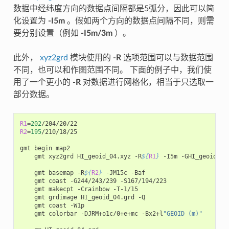
数据中经纬度方向的数据点间隔都是5弧分，因此可以简
化设置为
-I5m
。假如两个方向的数据点间隔不同，则需
要分别设置（例如
-I5m/3m
）。
此外，
xyz2grd
模块使用的
-R
选项范围可以与数据范围
不同，也可以和作图范围不同。 下面的例子中，我们使
用了一个更小的
-R
对数据进行网格化，相当于只选取一
部分数据。
R1
=
202
R2
=
195
/210/18/25

gmt
begin
gmt
xyz2grd
HI_geoid_04.xyz
-R
${
R1
}
-I5m
-GHI_geoid_04.
gmt
basemap
-R
${
R2
}
-JM15c
gmt
coast
-G244/243/239
gmt
makecpt
-Crainbow
gmt
grdimage
HI_geoid_04.grd
gmt
coast
gmt
colorbar
-DJRM+o1c/0+e+mc
-Bx2+l
"GEOID (m)"