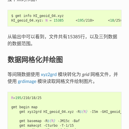
$
gmt
info
HI_geoid_04.xyz

HI_geoid_04.xyz:
N
=
15385
<
195
/210>
<
18
/25>
从输出中可以看到，文件共有15385行，以及三列数据
的数据范围。
数据网格化并绘图
等间隔数据使用
xyz2grd
模块转化为
grid
网格文件，并
使用
grdimage
模块读取网格文件绘制图片。
R
=
195
/210/18/25

gmt
begin
gmt
xyz2grd
HI_geoid_04.xyz
-R
${
R
}
-I5m
-GHI_geoid_04.g
gmt
basemap
-R
${
R
}
-JM15c
gmt
makecpt
-Cturbo