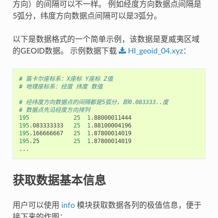
方向）的间隔可以不一样。 例如经度方向数据点间隔是
5弧分，纬度方向数据点间隔可以是3弧分。
以下是数据格式的一个简单示例，该数据是夏威夷区域
的GEOID数据。 示例数据下载
HI_geoid_04.xyz
：
# 笛卡尔座标系：X座标 Y座标 Z值
# 地理座标系：经度 纬度 数值
# 经纬度方向数据点的间隔都是5弧分，即0.083333..度
# 数据点先沿经度方向排列
195
25
1
195
.083333333
25
1
195
.166666667
25
1
195
.25
25
1
.87800014019

获取数据基本信息
用户可以使用
info
模块获取数据各列的极值信息，便于
接下来的作图：