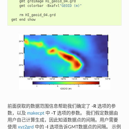
gmt
grdimage
gmt
colorbar
-Bxaf+l
"GEOID (m)"
rm
HI_geoid_04.grd

gmt
end
前面获取的数据范围信息帮助我们确定了
-R
选项的参
数，以及
makecpt
中
-T
选项的参数。 我们假定数据由
用户自己计算生成，因此知道数据点的间隔。用户需要
使用
xyz2grd
中的
-I
选项告诉GMT数据点的间隔。 示例