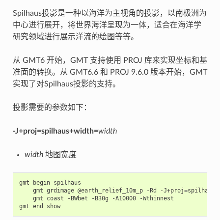
Spilhaus投影是一种以海洋为主视角的投影，以南极洲为
中心进行展开，将世界海洋呈现为一体，适合在海洋学
研究领域进行展示洋流的绘图等等。
从 GMT6 开始，GMT 支持使用 PROJ 库来实现坐标和基
准面的转换。从 GMT6.6 和 PROJ 9.6.0 版本开始，GMT
实现了对Spilhaus投影的支持。
投影需要的参数如下：
-J+proj=spilhaus+width=
width
width
地图宽度
gmt
begin
gmt
grdimage
@earth_relief_10m_p
-Rd
-J+proj
=
spilhaus+
gmt
coast
-BWbet
-B30g
-A10000
-Wthinnest

gmt
end