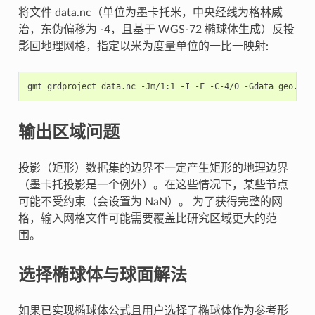
将文件 data.nc（单位为墨卡托米，中央经线为格林威
治，东伪偏移为 -4，且基于 WGS-72 椭球体生成）反投
影回地理网格，指定以米为度量单位的一比一映射:
gmt
grdproject
data.nc
-Jm/1:1
-I
-F
-C-4/0
-Gdata_geo.nc
输出区域问题
投影（矩形）数据集的边界不一定产生矩形的地理边界
（墨卡托投影是一个例外）。在这些情况下，某些节点
可能不受约束（会设置为 NaN）。 为了获得完整的网
格，输入网格文件可能需要覆盖比研究区域更大的范
围。
选择椭球体与球面解法
如果已实现椭球体公式且用户选择了椭球体作为参考形