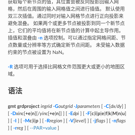
获取每个新节点的值，其位置会被反向投影回输入网
格，然后在周围的输入网格值之间进行插值。 默认使用
双三次插值。通过同时对输入网格节点进行正向投影来
避免混叠。 如果两个或更多节点被投影到同一个新节点
上，它们的平均值将在新节点值的计算中起主导作用。
插值和混叠由
-n
选项控制。可以通过指定网格间距、节
点数量或分辨率等方式确定新节点间距。 未受输入数据
约束的节点被设置为 NaN。
-R
选项可用于选择比网格文件范围更大或更小的地图区
域。
语法
gmt grdproject
ingrid
-G
outgrid
-J
parameters
[
-C
[
dx/dy
] ]
[
-D
xinc
[
+e
|
n
][/
yinc
[
+e
|
n
]] ] [
-E
dpi
] [
-F
[
c
|
i
|
p
|
e
|
f
|
k
|
M
|
n
|
u
]
] [
-I
] [
-M
c
|
i
|
p
] [
-R
region
] [
-V
[
level
] ] [
-j
flags
] [
-n
flags
] [
-r
reg
] [
--PAR=value
]