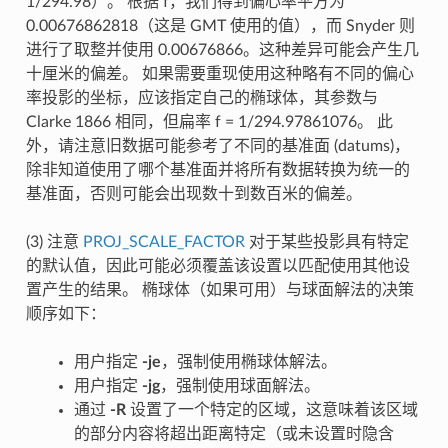
1/294.98）。 根据 f，我们得到偏心率平方为
0.00676862818（这是 GMT 使用的值），而 Snyder 则
进行了取整并使用 0.00676866。这种差异可能会产生几
十厘米的偏差。 如果需要重现使用这种略有不同的偏心
率投影的坐标，应该指定自己的椭球体，其参数与
Clarke 1866 相同，但扁率 f = 1/294.97861076。 此
外，请注意旧数据可能参考了不同的基准面 (datums)，
除非知道使用了哪个基准面并将所有数据转换为统一的
基准面，否则可能会出现数十到数百米的偏差。
(3) 注意
PROJ_SCALE_FACTOR
对于某些投影具有特定
的默认值，因此可能必须覆盖该设置以匹配使用其他设
置产生的结果。 椭球体（如果可用）与球面解法的决策
顺序如下：
用户指定
-je
，强制使用椭球体解法。
用户指定
-jg
，强制使用球面解法。
通过
-R
设置了一个特定的区域，这意味着该区域
的部分内容将超出距离特定（或未设置时隐含