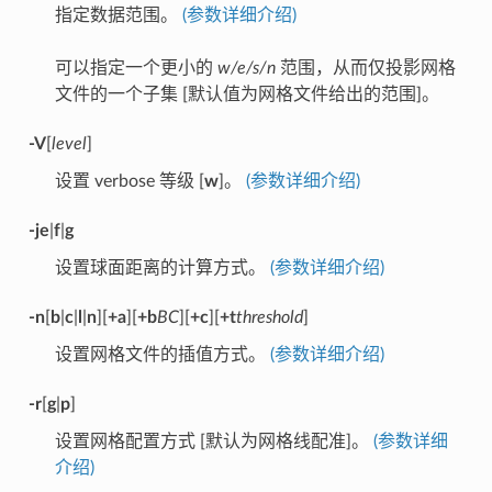
指定数据范围。
(参数详细介绍)
可以指定一个更小的
w/e/s/n
范围，从而仅投影网格
文件的一个子集 [默认值为网格文件给出的范围]。
-V
[
level
]
设置 verbose 等级 [
w
]。
(参数详细介绍)
-je
|
f
|
g
设置球面距离的计算方式。
(参数详细介绍)
-n
[
b
|
c
|
l
|
n
][
+a
][
+b
BC
][
+c
][
+t
threshold
]
设置网格文件的插值方式。
(参数详细介绍)
-r
[
g
|
p
]
设置网格配置方式 [默认为网格线配准]。
(参数详细
介绍)