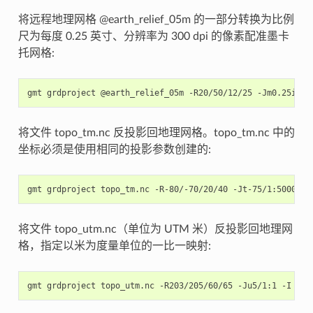
将远程地理网格 @earth_relief_05m 的一部分转换为比例
尺为每度 0.25 英寸、分辨率为 300 dpi 的像素配准墨卡
托网格:
gmt
grdproject
@earth_relief_05m
-R20/50/12/25
-Jm0.25i
-E
将文件 topo_tm.nc 反投影回地理网格。topo_tm.nc 中的
坐标必须是使用相同的投影参数创建的:
gmt
grdproject
topo_tm.nc
-R-80/-70/20/40
-Jt-75/1:500000
将文件 topo_utm.nc（单位为 UTM 米）反投影回地理网
格，指定以米为度量单位的一比一映射:
gmt
grdproject
topo_utm.nc
-R203/205/60/65
-Ju5/1:1
-I
-Gt