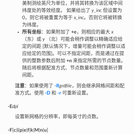
美制测绘英尺为单位，并将其转换为该区域中间
纬度处的等效经度。 如果给出了
y_inc
但设置为
0，则它将被重置为等于
x_inc
。否则它将被转换
为纬度。
所有坐标
：如果附加了
+e
，则相应的最大
x
（东）或
y
（北）可能会稍作调整以精确适应给
定的间距 [默认情况下，增量可能会稍作调整以适
应给定的范围]。可以不指定间距，而是通过在提
供的整数参数后附加
+n
来指定所需的节点数量。
随后将根据配准方式、节点数量和范围重新计算
间距。
注意
：如果使用了
-R
grdfile
，则会继承网格间距和配
准方式。使用
-D
和
-r
可重新设置。
-E
dpi
设置新网格的分辨率，即每英寸的点数。
-F
[
c
|
i
|
p
|
e
|
f
|
k
|
M
|
n
|
u
]