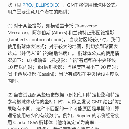
状（见
PROJ_ELLIPSOID
），GMT 将使用椭球体公式。
用户需要注意几个潜在的陷阱：
(1) 对于某些投影，如横轴墨卡托 (Transverse
Mercator)、阿尔伯斯 (Albers) 和兰勃特正形圆锥投影
(Lambert's conformal conic)， 当映射区域较小时，我们
使用椭球体表达式；对于较大的地图，则切换到球面表
达式（并代入适当的辅助纬度）。 椭球体公式的使用情
况如下： (a) 横轴墨卡托投影：当所有点都在中央经线
10 度以内时； (b) 圆锥投影：当经度范围小于 90 度时；
(c) 卡西尼投影 (Cassini)：当所有点都在中央经线 4 度以
内时。
(2) 当尝试匹配某些历史数据（例如使用特定投影和特定
参考椭球体获得的坐标）时，可能会发现 GMT 给出的结
果略有不同。 这种不匹配的一个可能原因是早期的计算
通常使用较少的有效数字。例如，Snyder 的示例经常使
用 Clarke 1866 椭球体（他将其定义为扁率 f =