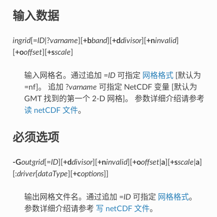
输入数据
ingrid
[=
ID
|?
varname
][
+b
band
][
+d
divisor
][
+n
invalid
]
[
+o
offset
][
+s
scale
]
输入网格名。通过追加 =
ID
可指定
网格格式
[默认为
=nf]。 追加 ?
varname
可指定 NetCDF 变量 [默认为
GMT 找到的第一个 2-D 网格]。 参数详细介绍请参考
读 netCDF 文件
。
必须选项
-G
outgrid
[=
ID
][
+d
divisor
][
+n
invalid
][
+o
offset
|
a
][
+s
scale
|
a
]
[:
driver
[
dataType
][
+c
options
]]
输出网格文件名。通过追加 =
ID
可指定
网格格式
。
参数详细介绍请参考
写 netCDF 文件
。