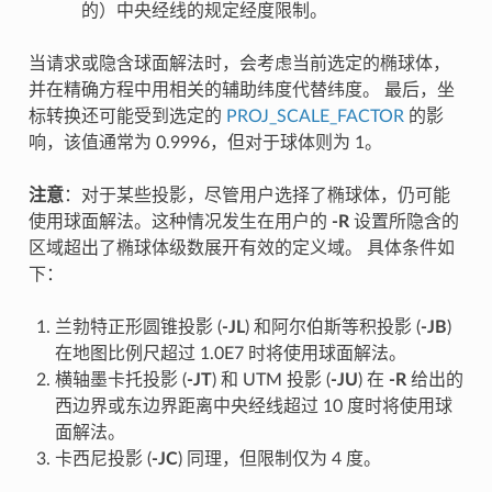
的）中央经线的规定经度限制。
当请求或隐含球面解法时，会考虑当前选定的椭球体，
并在精确方程中用相关的辅助纬度代替纬度。 最后，坐
标转换还可能受到选定的
PROJ_SCALE_FACTOR
的影
响，该值通常为 0.9996，但对于球体则为 1。
注意
：对于某些投影，尽管用户选择了椭球体，仍可能
使用球面解法。这种情况发生在用户的
-R
设置所隐含的
区域超出了椭球体级数展开有效的定义域。 具体条件如
下：
兰勃特正形圆锥投影 (
-JL
) 和阿尔伯斯等积投影 (
-JB
)
在地图比例尺超过 1.0E7 时将使用球面解法。
横轴墨卡托投影 (
-JT
) 和 UTM 投影 (
-JU
) 在
-R
给出的
西边界或东边界距离中央经线超过 10 度时将使用球
面解法。
卡西尼投影 (
-JC
) 同理，但限制仅为 4 度。