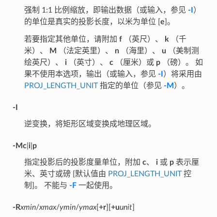
强制 1:1 比例缩放，即输出数据（或输入，参见
-I
）
的单位是真实的投影长度，以米为单位 [
e
]。
若要指定其他单位，请附加
f
（英尺）、
k
（千
米）、
M
（法定英里）、
n
（海里）、
u
（美制测
绘英尺）、
i
（英寸）、
c
（厘米）或
p
（磅）。 如
果不使用本选项，输出（或输入，参见
-I
）将采用由
PROJ_LENGTH_UNIT
指定的单位（参见
-M
）。
-I
逆变换，将矩形区域变换成地理区域。
-Mc
|
i
|
p
指定投影后的投影度量单位，附加
c
、
i
或
p
表示厘
米、英寸或磅 [默认值由
PROJ_LENGTH_UNIT
控
制]。 不能与
-F
一起使用。
-R
xmin
/
xmax
/
ymin
/
ymax
[
+r
][
+u
unit
]