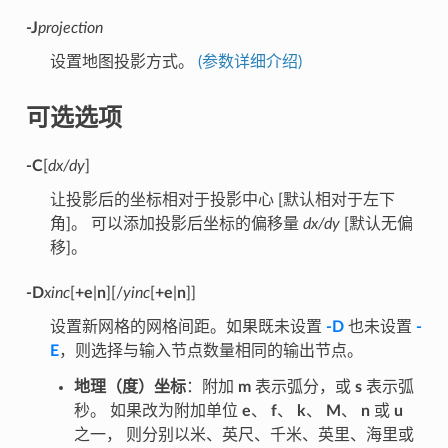
-J
projection
设置地图投影方式。
(参数详细介绍)
可选选项
-C
[
dx/dy
]
让投影后的坐标相对于投影中心 [默认相对于左下
角]。 可以添加投影后坐标的偏移量
dx/dy
[默认无偏
移]。
-D
xinc
[
+e
|
n
][/
yinc
[
+e
|
n
]]
设置新网格的网格间距。如果既未设置
-D
也未设置
-
E
，则选择与输入节点数量相同的输出节点。
地理（度）坐标
：附加
m
表示弧分，或
s
表示弧
秒。 如果改为附加单位
e
、
f
、
k
、
M
、
n
或
u
之一， 则分别以米、英尺、千米、英里、海里或