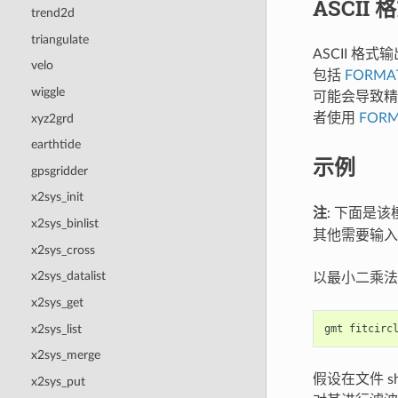
ASCII
trend2d
triangulate
ASCII 格
velo
包括
FORMA
wiggle
可能会导致精
者使用
FORM
xyz2grd
earthtide
示例
gpsgridder
x2sys_init
注
: 下面是
x2sys_binlist
其他需要输入
x2sys_cross
x2sys_datalist
以最小二乘法寻找
x2sys_get
x2sys_list
gmt
fitcirc
x2sys_merge
假设在文件 s
x2sys_put