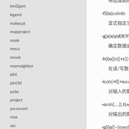
筛选或剔
kml2gmt
-f
[
i
|
o
]
colinfo
legend
显式指定
makecpt
mapproject
-g
[
a
]
x
|
y
|
d
|
X
|
Y
mask
确定数据
meca
movie
-h
[
i
|
o
][
n
][
+c
][
nearneighbor
在读/写
plot
-i
cols
[
+l
][
+s
sc
plot3d
对输入的
polar
project
-o
cols
[,...][,
t
[
w
psconvert
对输出的
rose
sac
-q
[
i
|
o
][~]
rows