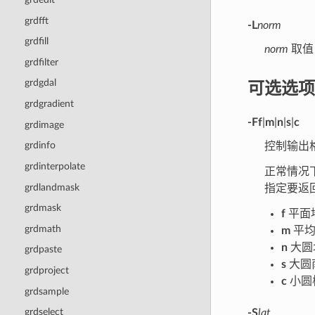
grdfft
-L
norm
grdfill
norm
取值 
grdfilter
可选选项
grdgdal
grdgradient
-F
f
|
m
|
n
|
s
|
c
grdimage
grdinfo
控制输出
grdinterpolate
正常情况
grdlandmask
指定要返
grdmask
f
平面
grdmath
m
平均
n
大圆
grdpaste
s
大圆
grdproject
c
小圆
grdsample
grdselect
-S
lat