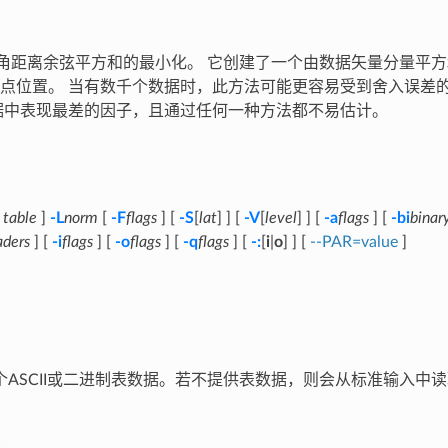
角距离余弦平方和的最小化。 它创建了一个由数据矢量分量平方和组
点位置。 当有数千个数据时，此方法可能更容易受到舍入误差
据中表现最差的因子，且通过任何一种方法都不易估计。
[
table
]
-L
norm
[
-F
flags
] [
-S
[
lat
] ] [
-V
[
level
] ] [
-a
flags
] [
-bi
binar
aders
] [
-i
flags
] [
-o
flags
] [
-q
flags
] [
-:
[
i
|
o
] ] [
--PAR=value
]
个ASCII或二进制表数据。若不提供表数据，则会从标准输入中