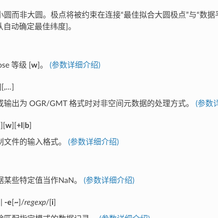
小圆而非大圆。极点将被约束在连接“最佳拟合大圆极点”与“数据
认自动确定最佳纬度]。
ose 等级 [
w
]。
(参数详细介绍)
][,
...
]
输出为 OGR/GMT 格式时对非空间元数据的处理方式。
(参数
e
][
w
][
+l
|
b
]
制文件的输入格式。
(参数详细介绍)
据某些特定值当作NaN。
(参数详细介绍)
|
-e
[
~
]/
regexp
/[
i
]