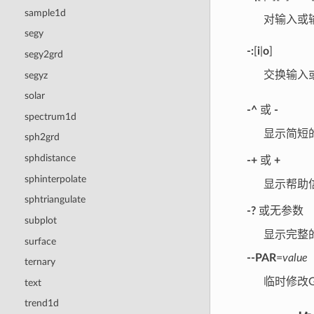
sample1d
对输入或
segy
-:
[
i
|
o
]
segy2grd
交换输入
segyz
solar
-^
或
-
spectrum1d
显示简短
sph2grd
sphdistance
-+
或
+
sphinterpolate
显示帮助
sphtriangulate
-?
或无参数
subplot
显示完整
surface
--PAR
=
value
ternary
临时修改
text
trend1d