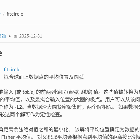
册
fitcircle
箫翰
• 📅 2025-12-31
e
fitcircle
拟合球面上数据点的平均位置及圆弧
准输入 [或
table
] 的前两列读取 (
经度, 纬度
) 值。这些值被转换
的平均值，以及最拟合输入位置的大圆的极点。用户可以从该问
个称为
-L2
。当数据沿大圆紧密聚集时，两个解相似。 如果数据
较这两个解可作为定性检查。
距离余弦绝对值之和的最小化。 该解将平均位置确定为数据的 F
 Fisher 平均值。 对叉积取平均会根据点到平均值的距离按