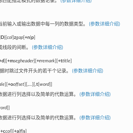
除匹配指定模式的数据记录。
(参数详细介绍)
当前输入或输出数据中每一列的数据类型。
(参数详细介绍)
|
D
|[
col
]
z
gap
[
+n
|
p
]
或线段的间断。
(参数详细介绍)
+d
][
+m
segheader
][
+r
remark
][
+t
title
]
数据时跳过文件开头的若干个记录。
(参数详细介绍)
ale
][
+o
offset
][,
...
][,
t
[
word
]]
数据进行列选择以及简单的代数运算。
(参数详细介绍)
ord
]]
数据进行列选择以及简单的代数运算。
(参数详细介绍)
[
+c
col
][
+a
|
f
|
s
]