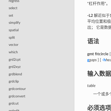
regress
“杠杆作用”。
select
set
-L2
解近似于
平均位置和极
simplify
出； 它是数
spatial
split
语法
vector
which
gmt fitcircle
grd2cpt
g
gaps
] [
-h
he
grd2xyz
输入数据
grdblend
grdclip
table
grdcontour
一个或多
grdconvert
grdcut
必须选项
grdedit