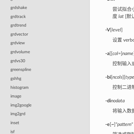
grdshake
尝试拟合
度
lat
[默
grdtrack
grdtrend
-V
[
level
]
grdvector
设置 verb
grdview
grdvolume
-a
[[
col
=]
name
grdvs30
控制输入或
greenspline
-bi
[
ncols
][
typ
gshhg
控制二进
histogram
image
-di
nodata
img2google
将输入数
img2grd
inset
-e
[
~
]
"pattern"
isf