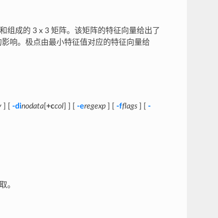
成的 3 x 3 矩阵。该矩阵的特征向量给出了
的影响。极点由最小特征值对应的特征向量给
y
] [
-di
nodata
[
+c
col
] ] [
-e
regexp
] [
-f
flags
] [
-
读取。