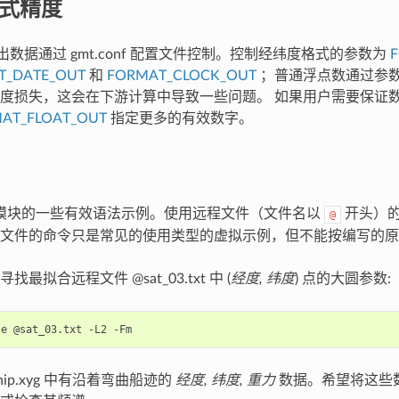
 格式精度
式输出数据通过 gmt.conf 配置文件控制。控制经纬度格式的参数为
T_DATE_OUT
和
FORMAT_CLOCK_OUT
；普通浮点数通过参
度损失，这会在下游计算中导致一些问题。 如果用户需要保证
AT_FLOAT_OUT
指定更多的有效数字。
该模块的一些有效语法示例。使用远程文件（文件名以
开头）的
@
文件的命令只是常见的使用类型的虚拟示例，但不能按编写的原
最拟合远程文件 @sat_03.txt 中 (
经度, 纬度
) 点的大圆参数:
le
@sat_03.txt
-L2
hip.xyg 中有沿着弯曲船迹的
经度, 纬度, 重力
数据。希望将这些