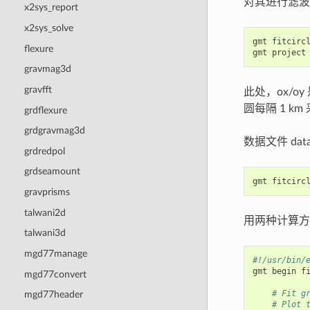
对其进行滤波
x2sys_report
x2sys_solve
gmt
fitcirc
flexure
gmt
project
gravmag3d
gravfft
此处，ox/oy
圆每隔 1 k
grdflexure
grdgravmag3d
数据文件 data
grdredpol
grdseamount
gmt
fitcirc
gravprisms
talwani2d
用两种计算
talwani3d
mgd77manage
#!/usr/bin/
gmt
begin
fi
mgd77convert
# Fit g
mgd77header
# Plot 