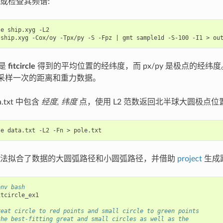
或检查其频谱:
le
ship.xyg
-L2

ship.xyg
-Cox/oy
-Tpx/py
-S
-Fpz
|
gmt
sample1d
-S-100
-I1
>
 是
fitcircle
得到的平均位置的经纬度，而 px/py 是极点的经纬度。文件 o
m 采样一次的距离和重力数据。
.txt 中包含
经度, 纬度
点，使用 L2 范数返回北半球大圆极点位置
le
data.txt
-L2
-Fn
>
方法拟合了数据的大圆弧路径和小圆弧路径，并借助
project
生成
env bash
tcircle_ex1

reat circle to red points and small circle to green points
the best-fitting great and small circles as well as the