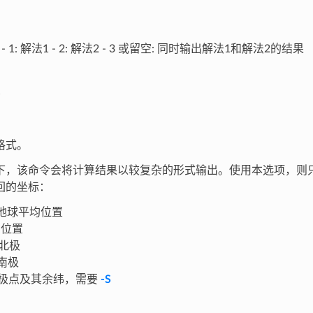
- 1: 解法1 - 2: 解法2 - 3 或留空: 同时输出解法1和解法2的结果
格式。
下，该命令会将计算结果以较复杂的形式输出。使用本选项，则
回的坐标：
地球平均位置
位置
北极
南极
极点及其余纬，需要
-S