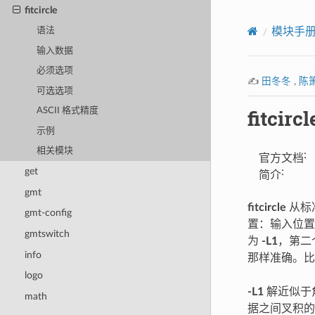
fitcircle
模块手
语法
输入数据
必须选项
✍️
田冬冬
,
陈
可选选项
fitcircl
ASCII 格式精度
示例
相关模块
:
官方文档
get
:
简介
gmt
fitcircle
从标
gmt-config
置：输入位置
gmtswitch
为
-L1
，第二
info
那样准确。比
logo
-L1
解近似于角
math
据之间叉积的