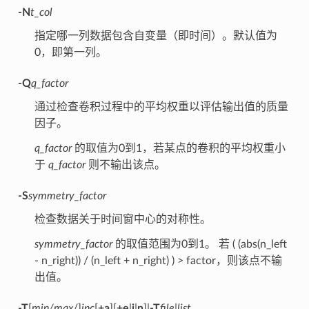
-N
t_col
指定哪一列数据包含自变量（即时间）。默认值为
0，即第一列。
-Q
q_factor
通过检查卷积过程中的平均权重以评估输出值的质量
因子。
q_factor
的取值为0到1，若某点的卷积的平均权重小
于
q_factor
则不输出该点。
-S
symmetry_factor
检查数据关于时间窗中心的对称性。
symmetry_factor
的取值范围为0到1。 若 ( (abs(n_left
- n_right)) / (n_left + n_right) ) > factor，则该点不输
出值。
-T
[
min/max
/]
inc
[
+a
][
+e
|
i
|
n
]|
-T
file
|
list