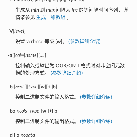
生成从
min
到
max
间隔为
inc
的等间隔时间序列，详
情请参见
生成一维数组
。
-V
[
level
]
设置 verbose 等级 [
w
]。
(参数详细介绍)
-a
[[
col
=]
name
][,
...
]
控制输入或输出为 OGR/GMT 格式时对非空间元数
据的处理方式。
(参数详细介绍)
-bi
[
ncols
][
type
][
w
][
+l
|
b
]
控制二进制文件的输入格式。
(参数详细介绍)
-bo
[
ncols
][
type
][
w
][
+l
|
b
]
控制二进制文件的输出格式。
(参数详细介绍)
-d
[
i
|
o
]
nodata