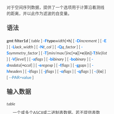
对于空间序列数据，提供了一个选项用于计算沿着测线
的距离，并以此作为滤波的自变量。
语法
gmt filter1d
[
table
]
-F
type
width
[
+h
] [
-D
increment
] [
-E
] [
-L
lack_width
] [
-N
t_col
] [
-Q
q_factor
] [
-
S
symmetry_factor
] [
-T
[
min/max
/]
inc
[
+a
][
+e
|
i
|
n
]|
-T
file
|
list
] [
-V
[
level
] ] [
-a
flags
] [
-bi
binary
] [
-bo
binary
] [
-
d
nodata
[
+c
col
] ] [
-e
regexp
] [
-f
flags
] [
-g
gaps
] [
-
h
headers
] [
-i
flags
] [
-j
flags
] [
-o
flags
] [
-q
flags
] [
-:
[
i
|
o
] ]
[
--PAR=value
]
输入数据
table
一个或多个ASCII或二进制表数据。若不提供表数