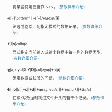
将某些特定值当作 NaN。
(参数详细介绍)
-e
[
~
]
"pattern"
|
-e
[
~
]/
regexp
/[
i
]
筛选或剔除匹配指定模式的数据记录。
(参数详细介
绍)
-f
[
i
|
o
]
colinfo
显式指定当前输入或输出数据中每一列的数据类型。
(参数详细介绍)
-g
[
a
]
x
|
y
|
d
|
X
|
Y
|
D
|[
col
]
z
gap
[
+n
|
p
]
确定数据或线段的间断。
(参数详细介绍)
-h
[
i
|
o
][
n
][
+c
][
+d
][
+m
segheader
][
+r
remark
][
+t
title
]
在读/写数据时跳过文件开头的若干个记录。
(参数详
细介绍)