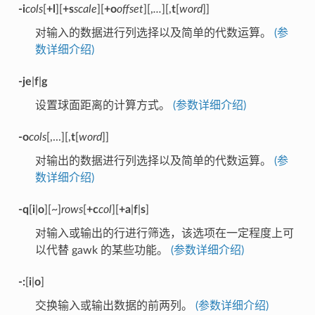
-i
cols
[
+l
][
+s
scale
][
+o
offset
][,
...
][,
t
[
word
]]
对输入的数据进行列选择以及简单的代数运算。
(参
数详细介绍)
-je
|
f
|
g
设置球面距离的计算方式。
(参数详细介绍)
-o
cols
[,...][,
t
[
word
]]
对输出的数据进行列选择以及简单的代数运算。
(参
数详细介绍)
-q
[
i
|
o
][~]
rows
[
+c
col
][
+a
|
f
|
s
]
对输入或输出的行进行筛选，该选项在一定程度上可
以代替 gawk 的某些功能。
(参数详细介绍)
-:
[
i
|
o
]
交换输入或输出数据的前两列。
(参数详细介绍)