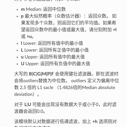
m
Median: 返回中位数
p
最大似然概率（众数估计器）：返回众数。 如
果发现多个众数，则返回它们的平均值。如果希
望返回众数中的最小值或最大值，请分别附加
+l
或
+u
。
l
Lower: 返回所有值中的最小值
L
Lower: 返回所有正值中的最小值
u
Upper: 返回所有值中的最大值
U
Upper: 返回所有负值中的最大值
大写的
B|C|G|M|P|F
会使用健壮滤波器。即在滤波时
会将outliers替换为中位数。 outliers 定义为偏离中位
数 2.5 倍的 L1 sacle （1.4826倍的Median absolute
deviation）。
对于
L
|
U
可能会出现没有数据大于或小于0，此时滤
波器会返回0.0。
该模块默认对数据进行低通滤波，加上
+h
选项则对