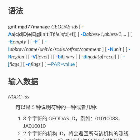
语法
gmt mgd77manage
GEODAS-ids
[
-
A
a
|
c
|
d
|
D
|
e
|
E
|
g
|
i
|
n
|
t
|
T
fileinfo
[
+f
]] [
-D
abbrev1
,
abbrev2
,... ] [
-E
empty
] [
-F
] [
-
I
abbrev
/
name
/
unit
/
c
/
scale
/
offset
/
comment
] [
-N
unit
] [
-
R
region
] [
-V
[
level
] ] [
-bi
binary
] [
-di
nodata
[
+c
col
] ] [
-
j
flags
] [
-n
flags
] [
--PAR=value
]
输入数据
NGDC-ids
可以是 5 种说明符种的一种或者几种:
8 个字符的 GEODAS ID，例如：01010083，
JA010010
2 个字符的机构 ID，将会返回所有该机构的测线