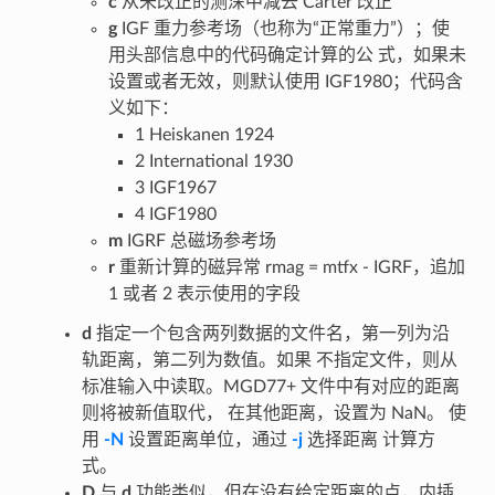
c
从未改正的测深中减去 Carter 改正
g
IGF 重力参考场（也称为“正常重力”）；使
用头部信息中的代码确定计算的公 式，如果未
设置或者无效，则默认使用 IGF1980；代码含
义如下：
1 Heiskanen 1924
2 International 1930
3 IGF1967
4 IGF1980
m
IGRF 总磁场参考场
r
重新计算的磁异常 rmag = mtfx - IGRF，追加
1 或者 2 表示使用的字段
d
指定一个包含两列数据的文件名，第一列为沿
轨距离，第二列为数值。如果 不指定文件，则从
标准输入中读取。MGD77+ 文件中有对应的距离
则将被新值取代， 在其他距离，设置为 NaN。 使
用
-N
设置距离单位，通过
-j
选择距离 计算方
式。
D
与
d
功能类似，但在没有给定距离的点，内插