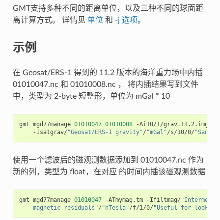
GMT支持多种不同的距离单位，以及三种不同的球面距
离计算方式。 详情见
单位
和
-j 选项
。
示例
在 Geosat/ERS-1 得到的 11.2 版本的海洋重力场中内插
01010047.nc 和 01010008.nc ， 将内插结果写到文件
中，类型为 2-byte 短整形，单位为 mGal * 10
gmt
mgd77manage
01010047
01010008
-Ai10/1/grav.11.2.img
\
-Isatgrav/
"Geosat/ERS-1 gravity"
/
"mGal"
/s/10/0/
"Sandwe
使用一个滤波后的磁观测数据添加到 01010047.nc 作为
新的列，类型为 float，在对应 的时间内插该磁观测数据
gmt
mgd77manage
01010047
-ATmymag.tm
-Ifiltmag/
"Intermedia
    magnetic residuals"
/
"nTesla"
/f/1/0/
"Useful for looking