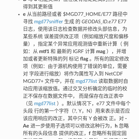
得到其更新值
e
从当前路径或者 $MGD77_HOME/E77 路径中
寻找
mgd77sniffer
生成 的
GEODAS_ID.e77
E77
日志，使用该日志检查数据并修改头部信息，为
某些系统 误差提供改正项（例如缩放尺度和偏移
量），指定某个异常应用观测值中重新计算（ 例
如：从
mtf1
和 最新的 IGRF 计算
mag
），并增
加或者更新特殊的列 标记
flag
。所有的固定修改
项（例如：由于源机构使用了错误的单位，需要
对 字段进行缩放）将作为属性写入到 NetCDF
MGD77+ 文件中，并在
mgd77list
读取数据时自
动应用该缩放值。通过交叉分析确定的临时的校
正不保存在数据文件中， 而是保存在改正表中
（见
mgd77list
）。默认情况下，e77 文件中每个
头段 行的第一个字符（?, Y，N）用来表示是否应
该应用响应的改正，其中只有 Y 会被改 正。对
-
Ae
进一步使用子选项可以修改这种行为，
h
忽略
所有的头段信息 提供的改正，
f
忽略所有固定固