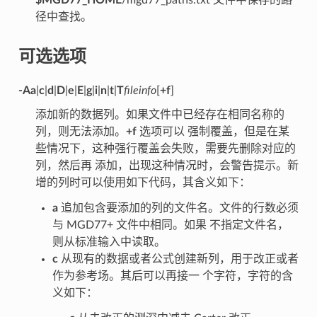
$MGD77_HOME
/mgd77_paths.txt 文件中保存的路
径中查找。
可选选项
-A
a
|
c
|
d
|
D
|
e
|
E
|
g
|
i
|
n
|
t
|
T
fileinfo
[
+f
]
添加新的数据列。如果文件中已经存在相同名称的
列，则无法添加。
+f
选项可以 强制覆盖，但是在某
些情况下，这种强行覆盖会失败，需要先删除对应的
列，然后再 添加，出现这种情况时，会警告提示。新
增的列时可以使用如下代码，其含义如下：
a
追加包含要添加的列的文件名。文件的行数必须
与 MGD77+ 文件中相同。如果 不指定文件名，
则从标准输入中读取。
c
从现有的数据或者公式创建新列，用于改正或者
作为参考场。其后可以再接一 个字符，字符的含
义如下：