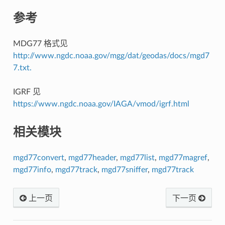
参考
MDG77 格式见
http://www.ngdc.noaa.gov/mgg/dat/geodas/docs/mgd7
7.txt.
IGRF 见
https://www.ngdc.noaa.gov/IAGA/vmod/igrf.html
相关模块
mgd77convert
,
mgd77header
,
mgd77list
,
mgd77magref
,
mgd77info
,
mgd77track
,
mgd77sniffer
,
mgd77track
上一页
下一页