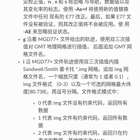
定校正值，
n
,
v
和
s
将忽略 与导航，数据值以及
其变化率的标志。使用
-Ae+f
将使用新的值替换
文件中任何 现有的 E77 改正。最后，如果 E77 文
件没有被验证，则其改正值将不会被应用。使 用
-AE
来忽略验证状态。
g
沿着 MGD77+ 文件给出的轨迹，使用双三次插
值对 GMT 地理网格进行插值， 后面追加 GMT 网
格文件名。
i
沿 MGD77+ 文件轨迹使用双三次插值内插
Sandwell/Smith 墨卡托 *.img 网格。追加 img 网
格文件名，一个缩放尺度（通常为 1 或者 0.1），
img 文件格式 （0-3）以及一个可选的网格最大纬
度[80.738]，用逗号分隔。文件格式模式中：
0 代表 img 文件没有约束代码，返回所有
数据
1 代表 img 文件有约束代码，返回所有数
据
2 代表 img 文件有约束代码，返回只在约