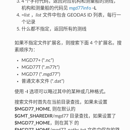
4 个字符代码，返回对应机构和测量船的测线，
机构和测量船的代码见
mgd77info
-L
=
list
，
list
文件中包含 GEODAS ID 列表，每行一
个记录
什么都不指定，返回所有的测线
如果不指定文件扩展名，则搜索下面 4 个扩展名。搜
素顺序为：
MGD77+ (“.nc”)
MGD77T (“.m77t”)
MGD77 (“.mgd77”)
普通文本文件 (“.dat”)
使用
-I
选项可以略过其中的某种或几种格式。
搜索文件时首先在当前目录查找，如果未设置
$MGD77_HOME
, 则在默认的
$GMT_SHAREDIR
/mgd77 目录查找，如果设置了
$MGD77_HOME
，则在其下 的