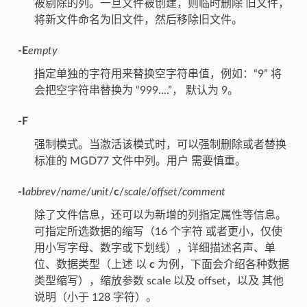
被剔除的列。一旦文件被创建，则临时删除 旧文件，
将新文件命名为旧文件，然后移除旧文件。
-E
empty
指定单独的字符用来替换空字符串值，例如：“9” 将
会把空字符串替换为 “999....”， 默认为 9。
-F
强制模式。当激活该模式时，可以强制删除或者替换
标准的 MGD77 文件中列。用户 需要慎重。
-I
abbrev
/
name
/
unit
/
c
/
scale
/
offset
/
comment
除了文件信息，还可以为新增的列指定属性等信息。
可指定所选数据的缩写（16 个字符 或者更小，仅使
用小写字母、数字或下划线），详细描述名声、单
位、数据类型（上述 以
c
为例，下面会介绍各种数据
类型缩写），缩放参数 scale 以及 offset，以及 其他
说明（小于 128 字符）。