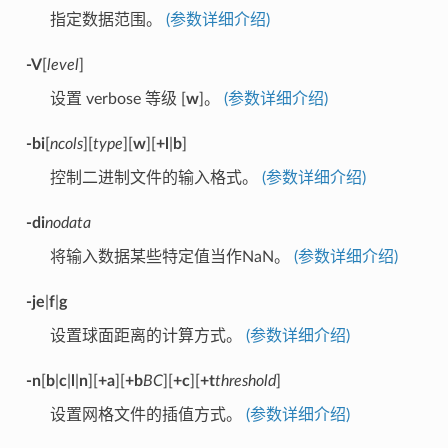
指定数据范围。
(参数详细介绍)
-V
[
level
]
设置 verbose 等级 [
w
]。
(参数详细介绍)
-bi
[
ncols
][
type
][
w
][
+l
|
b
]
控制二进制文件的输入格式。
(参数详细介绍)
-di
nodata
将输入数据某些特定值当作NaN。
(参数详细介绍)
-je
|
f
|
g
设置球面距离的计算方式。
(参数详细介绍)
-n
[
b
|
c
|
l
|
n
][
+a
][
+b
BC
][
+c
][
+t
threshold
]
设置网格文件的插值方式。
(参数详细介绍)