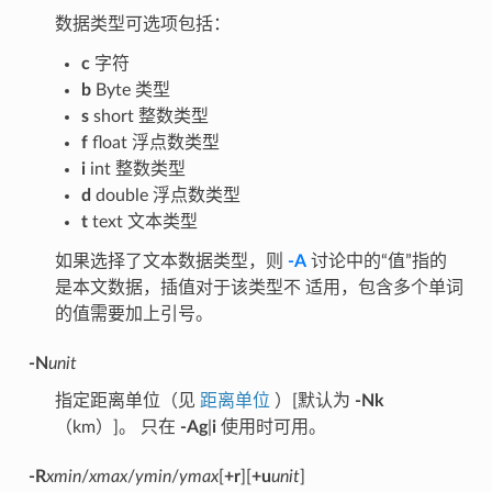
数据类型可选项包括：
c
字符
b
Byte 类型
s
short 整数类型
f
float 浮点数类型
i
int 整数类型
d
double 浮点数类型
t
text 文本类型
如果选择了文本数据类型，则
-A
讨论中的“值”指的
是本文数据，插值对于该类型不 适用，包含多个单词
的值需要加上引号。
-N
unit
指定距离单位（见
距离单位
）[默认为
-Nk
（km）]。 只在
-Ag
|
i
使用时可用。
-R
xmin
/
xmax
/
ymin
/
ymax
[
+r
][
+u
unit
]