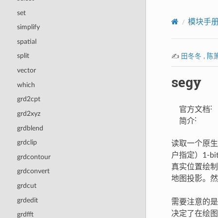
set
模块手
simplify
spatial
split
✍️
田冬冬
,
陈
vector
segy
which
grd2cpt
:
官方文档
grd2xyz
:
简介
grdblend
grdclip
读取一个原生
户指定）1-
grdcontour
真实位置绘制
grdconvert
地图投影。然
grdcut
grdedit
需要注意的是
决定了在绘
grdfft