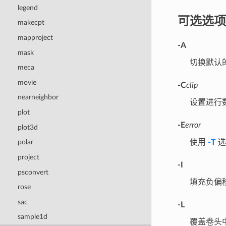
legend
可选选项
makecpt
mapproject
-A
mask
切换默认
meca
movie
-C
clip
nearneighbor
设置进行
plot
-E
error
plot3d
使用
-T
选
polar
project
-I
psconvert
填充负偏
rose
sac
-L
sample1d
覆盖卷头