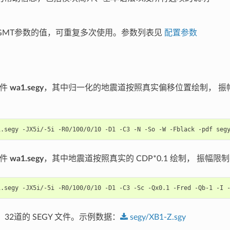
GMT参数的值，可重复多次使用。参数列表见
配置参数
文件
wa1.segy
，其中归一化的地震道按照真实偏移位置绘制， 振
1.segy
-JX5i/-5i
-R0/100/0/10
-D1
-C3
-N
-So
-W
-Fblack
-pdf
文件
wa1.segy
，其中地震道按照真实的 CDP*0.1 绘制， 振幅限
1.segy
-JX5i/-5i
-R0/100/0/10
-D1
-C3
-Sc
-Qx0.1
-Fred
-Qb-1
-I
32道的 SEGY 文件。示例数据：
segy/XB1-Z.sgy