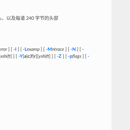
头、以及每道 240 字节的头部
rror
] [
-I
] [
-L
nsamp
] [
-M
ntrace
] [
-N
] [
-
[
xshift
] ] [
-Y
[
a
|
c
|
f
|
r
][
yshift
] ] [
-Z
] [
-p
flags
] [
-