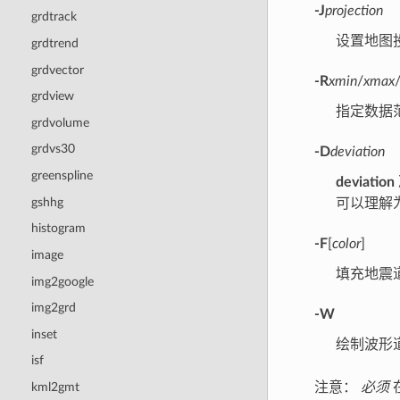
-J
projection
grdtrack
设置地图
grdtrend
grdvector
-R
xmin
/
xmax
grdview
指定数据
grdvolume
grdvs30
-D
deviation
greenspline
deviation
gshhg
可以理解
histogram
-F
[
color
]
image
填充地震
img2google
img2grd
-W
inset
绘制波形
isf
kml2gmt
注意：
必须