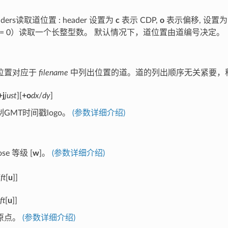
ders读取道位置 : header 设置为
c
表示 CDP,
o
表示偏移, 设置
m = 0）读取一个长整型数。 默认情况下，道位置由道编号决定。
位置对应于
filename
中列出位置的道。道的列出顺序无关紧要，
+j
just
][
+o
dx
/
dy
]
GMT时间戳logo。
(参数详细介绍)
ose 等级 [
w
]。
(参数详细介绍)
ft
[
u
]]
ft
[
u
]]
原点。
(参数详细介绍)