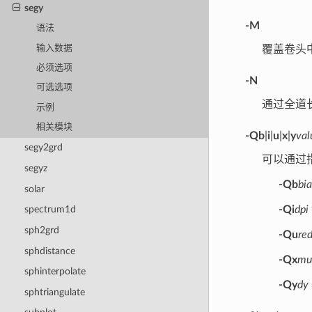
segy
-M
语法
输入数据
覆盖卷头
必须选项
-N
可选选项
通过全道长
示例
相关模块
-Q
b
|
i
|
u
|
x
|
y
val
segy2grd
可以通过
segyz
-Qb
bia
solar
-Qi
dpi
spectrum1d
sph2grd
-Qu
re
sphdistance
-Qx
mu
sphinterpolate
-Qy
dy
sphtriangulate