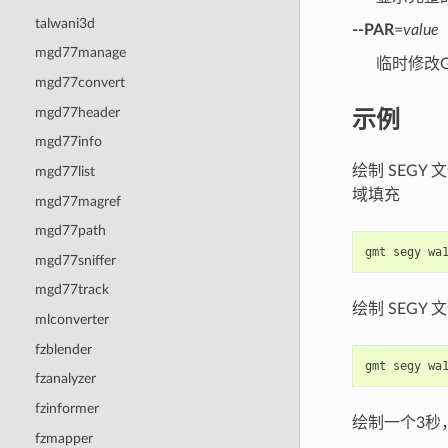
talwani3d
--PAR
=
value
mgd77manage
临时修改
mgd77convert
示例
mgd77header
mgd77info
绘制 SEGY 
mgd77list
域填充
mgd77magref
mgd77path
gmt
segy
wa
mgd77sniffer
mgd77track
绘制 SEGY 
mlconverter
fzblender
gmt
segy
wa
fzanalyzer
fzinformer
绘制一个3秒，
fzmapper