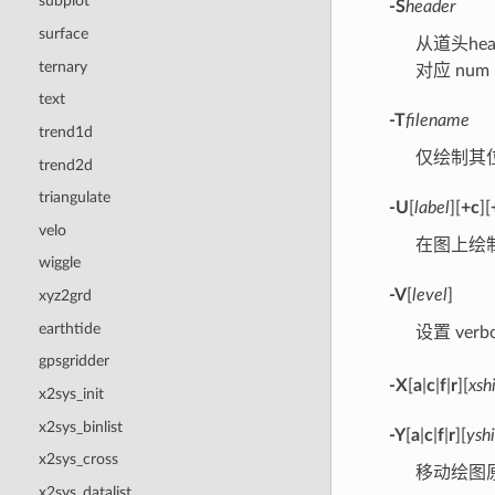
subplot
-S
header
surface
从道头hea
ternary
对应 nu
text
-T
filename
trend1d
仅绘制其
trend2d
triangulate
-U
[
label
][
+c
][
velo
在图上绘制
wiggle
-V
[
level
]
xyz2grd
earthtide
设置 verb
gpsgridder
-X
[
a
|
c
|
f
|
r
][
xshi
x2sys_init
x2sys_binlist
-Y
[
a
|
c
|
f
|
r
][
yshi
x2sys_cross
移动绘图
x2sys_datalist