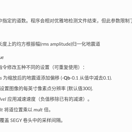
中指定的道数。程序会相对优雅地检测文件结束，但此参数限制
度上的均方根振幅(rms amplitude)归一化地震道
ue
指令修改五种不同的设置（可重复使用）：
s
为缩放后的地震道添加偏移 (-
Qb
-0.1 从值中减去0.1).
设置图像的每英寸像素点分辨率 [默认值300].
dvel
应用减速速度（负值移除已有的减速）。
lt
将道位置乘以
mult
倍。
覆盖 SEGY 卷头中的采样间隔。