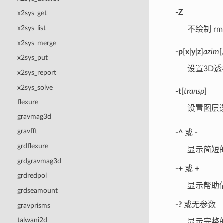
-Z
x2sys_get
x2sys_list
不绘制 rms
x2sys_merge
-p
[
x
|
y
|
z
]
azim
[
x2sys_put
设置3D
x2sys_report
x2sys_solve
-t
[
transp
]
flexure
设置图层
gravmag3d
gravfft
-^
或
-
grdflexure
显示简短
grdgravmag3d
-+
或
+
grdredpol
显示帮助
grdseamount
-?
或无参数
gravprisms
talwani2d
显示完整