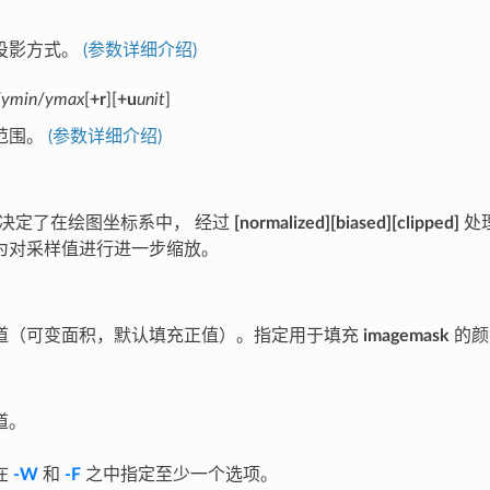
投影方式。
(参数详细介绍)
/
ymin
/
ymax
[
+r
][
+u
unit
]
范围。
(参数详细介绍)
决定了在绘图坐标系中， 经过
[normalized][biased][clipped]
处
为对采样值进行进一步缩放。
道（可变面积，默认填充正值）。指定用于填充
imagemask
的
道。
在
-W
和
-F
之中指定至少一个选项。