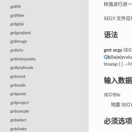
样值进行进一
grdfill
grdfilter
SEGY 文件
grdgdal
语法
grdgradient
grdimage
gmt segy
SEGY
grdinfo
Q
b
|
i
|
u
|
x
|
y
valu
grdinterpolate
t
transp
] [
--P
grdlandmask
grdmask
输入数据
grdmath
grdpaste
SEGYfile
grdproject
地震 SEG
grdsample
必须选项
grdselect
grdshake