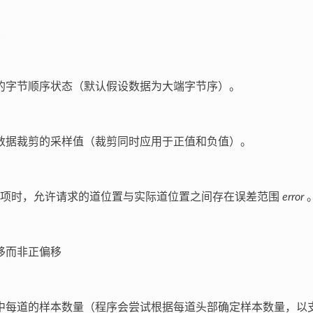
的字节顺序状态（默认假设数据为大端字节序）。
数据裁剪的采样值（裁剪同时应用于正值和负值）。
项时，允许请求的道位置与实际道位置之间存在误差范围
error
移而非正偏移
中每道的样本数量（程序会尝试根据每道头部确定样本数量，以