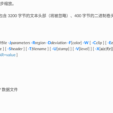
步缩放。
应包含 3200 字节的文本头部（将被忽略）、400 字节的二进制卷
file
-J
parameters
-R
region
-D
deviation
-F
[
color
]
-W
[
-C
clip
] [
-E
e
e
] [
-S
header
] [
-T
filename
] [
-U
[
stamp
] ] [
-V
[
level
] ] [
-X
[
a
|
c
|
f
|
r
]
AR=value
]
Y 数据文件