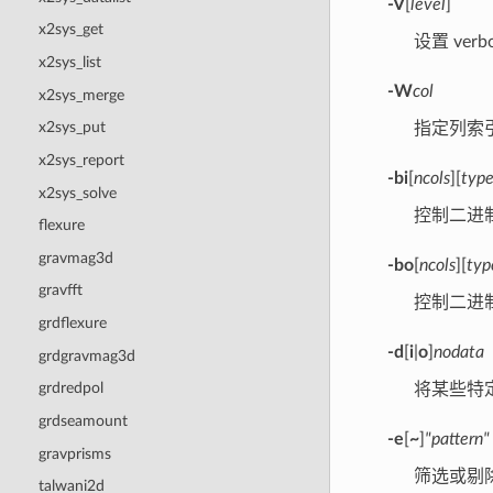
-V
[
level
]
x2sys_get
设置 verb
x2sys_list
-W
col
x2sys_merge
x2sys_put
指定列索
x2sys_report
-bi
[
ncols
][
typ
x2sys_solve
控制二进
flexure
gravmag3d
-bo
[
ncols
][
typ
gravfft
控制二进
grdflexure
-d
[
i
|
o
]
nodata
grdgravmag3d
grdredpol
将某些特定
grdseamount
-e
[
~
]
"pattern"
gravprisms
筛选或剔
talwani2d