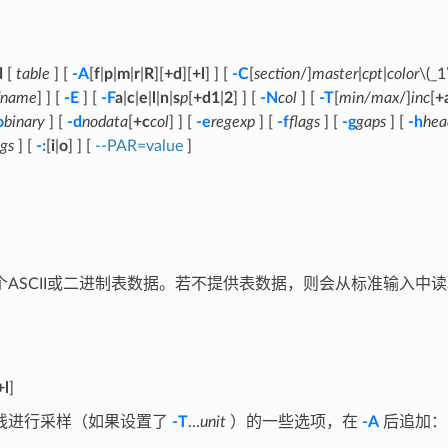
d
[
table
] [
-A
[
f
|
p
|
m
|
r
|
R
][
+d
][
+l
] ] [
-C
[
section
/]
master
|
cpt
|
color
\(_1
fname
] ] [
-E
] [
-F
a
|
c
|
e
|
l
|
n
|
s
p
[
+d1
|
2
] ] [
-N
col
] [
-T
[
min/max
/]
inc
[
+
o
binary
] [
-d
nodata
[
+c
col
] ] [
-e
regexp
] [
-f
flags
] [
-g
gaps
] [
-h
hea
ags
] [
-:
[
i
|
o
] ] [
--PAR=value
]
个ASCII或二进制表数据。若不提供表数据，则会从标准输入中
+l
]
线进行采样（如果设置了
-T
...
unit
）的一些选项，在
-A
后追加：