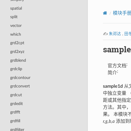
spatial
模块手
split
vector
✍️
朱邓达
,
田
which
grd2cpt
sample
grd2xyz
grdblend
:
官方文档
grdclip
:
简介
grdcontour
sample1d
从
grdconvert
中独立变量 
grdcut
距或其他指定采
grdedit
方法。其中，
grdfft
果。 本模块
grdfill
r,g,b,a
添加到
grdfilter