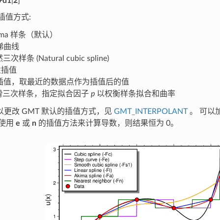
+d1
|
2
]
 插值方式:
kima 样条（默认）
梯曲线
三次样条 (Natural cubic spline)
性插值
不插值，取最近的数据点作为插值后的值
平滑三次样条，指定拟合因子
p
以权衡样条拟合和曲率
以更改 GMT 默认的插值方式，见
GMT_INTERPOLANT
。 可以
使用
e
或
n
的插值方法来计算导数，则结果恒为 0。