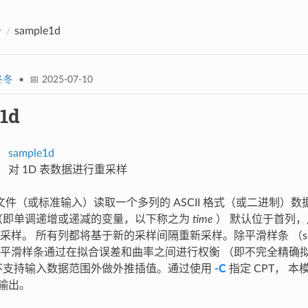
册
sample1d
冬冬
• 📅 2025-07-10
1d
sample1d
对 1D 表数据进行重采样
文件（或标准输入）读取一个多列的 ASCII 格式（或二进制）
（即单调递增或递减的变量，以下称之为
time
） 默认位于首列
样。 所有列都将基于新的采样间隔重新采样。除平滑样条 （smoot
平滑样条通过在拟合误差和曲率之间进行权衡 （即不完全精确
不支持输入数据范围外做外推插值。通过使用
-C
指定 CPT， 
输出。