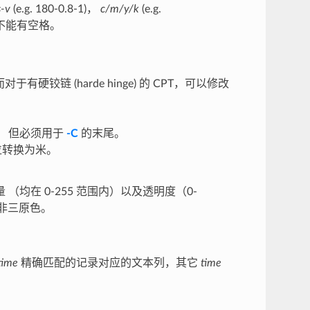
s-v
(e.g. 180-0.8-1)，
c/m/y/k
(e.g.
不能有空格。
于有硬铰链 (harde hinge) 的 CPT，可以修改
， 但必须用于
-C
的末尾。
单位转换为米。
量 （均在 0-255 范围内）以及透明度（0-
而非三原色。
time
精确匹配的记录对应的文本列，其它
time