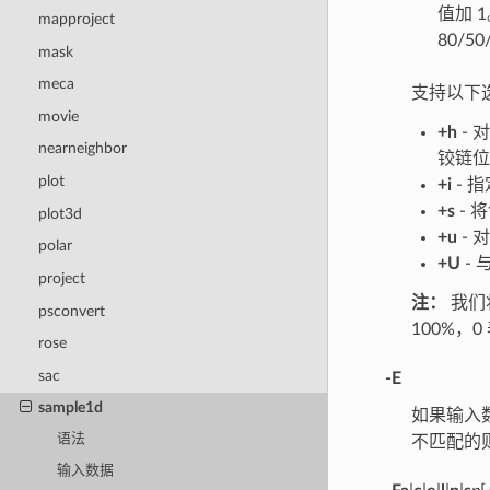
值加 
mapproject
80/50
mask
meca
支持以下
movie
+h
- 
nearneighbor
铰链
plot
+i
- 
+s
- 
plot3d
+u
- 
polar
+U
- 
project
注：
我们将
psconvert
100%，
rose
sac
-E
sample1d
如果输入
语法
不匹配的
输入数据