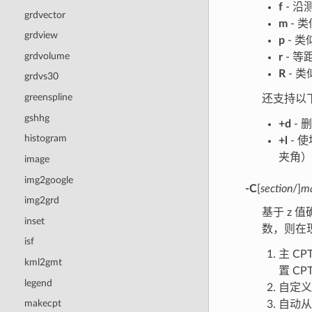
f
- 
grdvector
m
- 
grdview
p
- 类
grdvolume
r
- 
R
- 类
grdvs30
greenspline
还支持以
gshhg
+d
- 
histogram
+l
- 
夹角）
image
img2google
-C
[
section
/]
ma
img2grd
基于 z 
inset
数，则在
isf
主 C
kml2gmt
置 C
legend
自定义
makecpt
自动