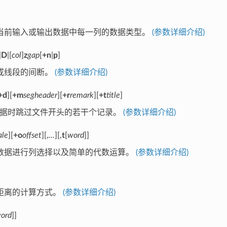
当前输入或输出数据中每一列的数据类型。
(参数详细介绍)
|
D
|[
col
]
z
gap
[
+n
|
p
]
或线段的间断。
(参数详细介绍)
+d
][
+m
segheader
][
+r
remark
][
+t
title
]
数据时跳过文件开头的若干个记录。
(参数详细介绍)
ale
][
+o
offset
][,
...
][,
t
[
word
]]
数据进行列选择以及简单的代数运算。
(参数详细介绍)
距离的计算方式。
(参数详细介绍)
ord
]]