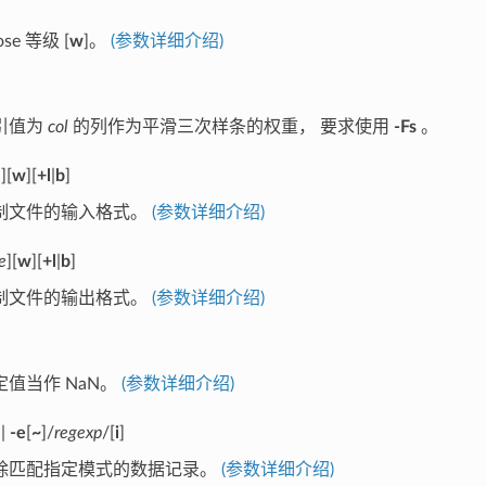
ose 等级 [
w
]。
(参数详细介绍)
引值为
col
的列作为平滑三次样条的权重， 要求使用
-Fs
。
e
][
w
][
+l
|
b
]
制文件的输入格式。
(参数详细介绍)
e
][
w
][
+l
|
b
]
制文件的输出格式。
(参数详细介绍)
值当作 NaN。
(参数详细介绍)
|
-e
[
~
]/
regexp
/[
i
]
除匹配指定模式的数据记录。
(参数详细介绍)