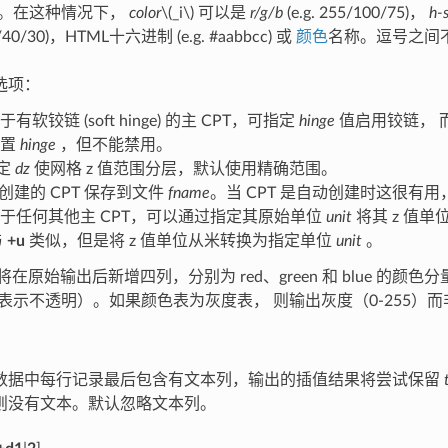
1。在这种情况下，
color
\(_i\)
可以是
r/g/b
(e.g. 255/100/75)，
h-
/40/30)，HTML十六进制 (e.g. #aabbcc) 或
颜色
名称。逗号之间
选项：
对于有软铰链 (soft hinge) 的主 CPT，可指定
hinge
值启用铰链， 而对
位置
hinge
，但不能禁用。
指定
dz
使网格 z 值范围分层，默认使用精确范围。
将创建的 CPT 保存到文件
fname
。当 CPT 是自动创建时这很有用
对于任何其他主 CPT，可以通过指定其原始单位
unit
将其 z 值
与
+u
类似，但是将 z 值单位从米转换为指定单位
unit
。
在原始输出后新增四列，分别为 red、green 和 blue 的颜色分
0 表示不透明）。如果颜色表为灰度表， 则输出灰度（0-255）
数据中每行记录最后包含有文本列，输出的插值结果将尝试保留
则没有文本。默认忽略文本列。