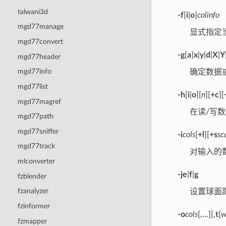
talwani3d
-f
[
i
|
o
]
colinfo
mgd77manage
显式指定
mgd77convert
-g
[
a
]
x
|
y
|
d
|
X
|
Y
mgd77header
mgd77info
确定数据
mgd77list
-h
[
i
|
o
][
n
][
+c
][
mgd77magref
在读/写
mgd77path
mgd77sniffer
-i
cols
[
+l
][
+s
sc
mgd77track
对输入的
mlconverter
-je
|
f
|
g
fzblender
fzanalyzer
设置球面
fzinformer
-o
cols
[,...][,
t
[
w
fzmapper