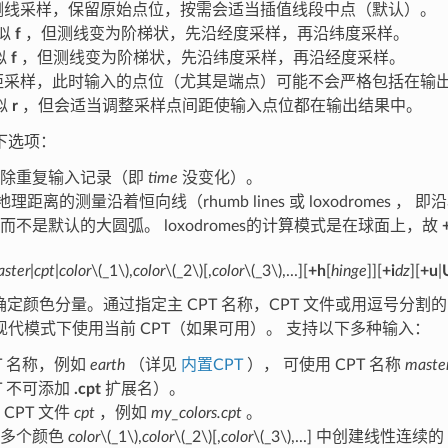
沿测线采样，保留原始点位，按需会适当插值线段中点（默认）。
类似
f
，但测线变为阶梯状，先沿经度采样，再沿纬度采样。
似
f
，但测线变为阶梯状，先沿纬度采样，再沿经度采样。
等距采样，此时输入的点位（尤其是端点）可能不会严格包括在输
似
r
，但会适当调整采样点间距使输入点位都在输出结果中。
下选项：
删除重复输入记录（即
time
没变化）。
使地理距离的测量沿着恒向线（rhumb lines 或 loxodrome
而不是默认的大圆弧。 loxodromes的计算模式是在球面上，故
ster
|
cpt
|
color
\(_1\)
,
color
\(_2\)
[,
color
\(_3\)
,...][
+h
[
hinge
]][
+i
dz
][
+u
|
值确定颜色分量。通过指定主 CPT 名称，CPT 文件或用逗号分割
现代模式下使用当前 CPT（如果可用）。 支持以下多种输入：
PT 名称，例如
earth
（详见
内置CPT
）， 可使用 CPT 名称
maste
PT 不可添加
.cpt
扩展名）。
 CPT 文件
cpt
，例如
my_colors.cpt
。
从多个颜色
color
\(_1\)
,
color
\(_2\)
[,
color
\(_3\)
,...] 中创建线性连续