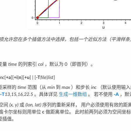
项允许您在多个插值方法中选择，包括一个近似方法（平滑样条
变量
time
的列索引
col
，默认为 0（即首列）。
inc
[
+a
][
+i
|
n
][
+u
] | [
-T
file
|
list
]
距采样的
time
范围（从
min
到
max
）和步长
inc
（默认使用输
-T
13,15,16,22.5
。具体详见
生成一维数组
。 若不使用
-A
，默
空间
(x, y)
或
(lon, lat)
序列的重新采样， 用户必须使用有效的距
笛卡尔坐标则用单位
c
做距离单位。 此时前两列必须为空间坐标
径插值。