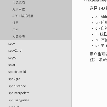
-F
a
|
c
|
e
|
l
|
n
|
s
p
[
可选选项
选择 1-D
距离单位
ASCII 格式精度
a
- A
e
- 阶
注意
c
- 自然
示例
l
- 线
相关模块
n
- 
segy
s
- 
segy2grd
用户也可
segyz
注：
如果
solar
spectrum1d
sph2grd
sphdistance
sphinterpolate
sphtriangulate