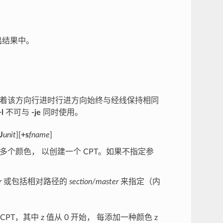
出结果中。
s ， 即沿着该方向行进时行进方向始终与经线保持相同
+l
不可与
-je
同时使用。
U
unit
][
+s
fname
]
的多个颜色， 以创建一个 CPT。如果不指定参
r
或包括相对路径的
section/master
来指定（内
的 CPT，其中 z 值从 0 开始， 每添加一种颜色 z