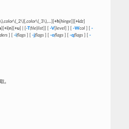
\)
,
color
\(_2\)
[,
color
\(_3\)
,...][
+h
[
hinge
]][
+i
dz
]
a
][
+i
|
n
][
+u
] | [
-T
file
|
list
]] [
-V
[
level
] ] [
-W
col
] [
-
ders
] [
-i
flags
] [
-j
flags
] [
-o
flags
] [
-q
flags
] [
-
读取。