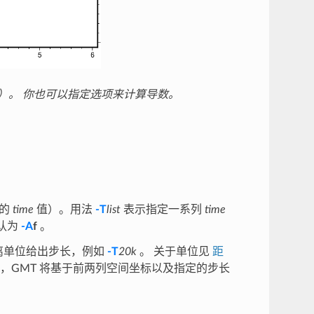
）。 你也可以指定选项来计算导数。
入的
time
值）。用法
-T
list
表示指定一系列
time
认为
-A
f
。
离单位给出步长，例如
-T
20k
。 关于单位见
距
，GMT 将基于前两列空间坐标以及指定的步长