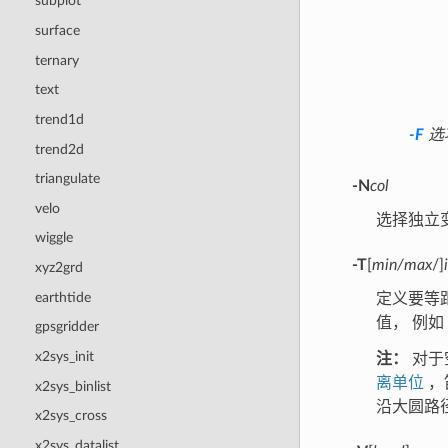
subplot
surface
ternary
text
trend1d
-F
选
trend2d
triangulate
-N
col
velo
选择独立
wiggle
-T
[
min/max
/]
xyz2grd
earthtide
定义要等
值， 例如
gpsgridder
x2sys_init
注：
对于
离单位
，
x2sys_binlist
沿大圆路
x2sys_cross
x2sys_datalist