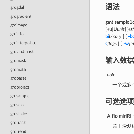
语法
grdgdal
grdgradient
gmt sample1
grdimage
[
+u
|
U
unit
][
+s
grdinfo
bi
binary
] [
-b
grdinterpolate
s
flags
] [
-w
fl
grdlandmask
输入数据
grdmask
grdmath
table
grdpaste
一个或多
grdproject
grdsample
可选选项
grdselect
grdshake
-A
[
f
|
p
|
m
|
r
|
R
][
grdtrack
关于沿测
grdtrend