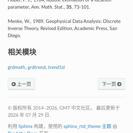
Huber, P. J., 1964, Robust estimation of a location
parameter,
Ann. Math. Stat.
,
35
, 73-101.
Menke, W., 1989, Geophysical Data Analysis: Discrete
Inverse Theory, Revised Edition, Academic Press, San
Diego.
相关模块
grdmath
,
grdtrend
,
trend1d
上一页
下一页
© 版权所有 2014–2026, GMT 中文社区。
最后更新于
2026 年 07 月 29 日.
利用
Sphinx
构建，使用的
sphinx_rtd_theme 主题
由