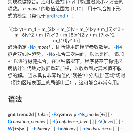
实现稳健拟合。还可以查找
f(x,y)
中能显著减小
z
方差的
项数。
n_model
的取值范围为 [1,10]，用于拟合如下形
式的模型（类似于
grdtrend
）：
\[z(x,y) = m_1 + m_{2}x + m_{3}y + m_{4}xy + m_{5}x^2 +
m_{6}y^2 + m_{7}x^3 + m_{8}x^{2}y + m_{9}xy^2 +
m_{10}y^3.\]
必须指定
-N
n_model
，即所使用的模型参数数量。
-N
4
拟合双线性趋势，
-N
6 拟合二次曲面，以此类推。 追加
+r
以进行稳健拟合。在这种情况下，程序将基于稳健尺
度估计迭代地对数据重新加权，以收敛到对异常值不敏
感的解。 当从具有非零均值的“残差”中分离出“区域”场时
（例如区域表面上的局部山丘），这可能会非常有用。
语法
gmt trend2d
[
table
]
-F
xyzmrw
|
p
-N
n_model
[
+r
] [
-
C
condition_number
] [
-I
[
confidence_level
] ] [
-V
[
level
] ] [
-
W
[
+s
|
w
] ] [
-bi
binary
] [
-bo
binary
] [
-d
nodata
[
+c
col
] ] [
-