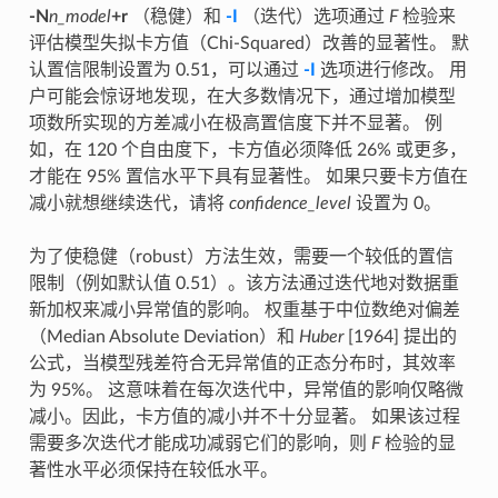
-N
n_model
+r
（稳健）和
-I
（迭代）选项通过
F
检验来
评估模型失拟卡方值（Chi-Squared）改善的显著性。 默
认置信限制设置为 0.51，可以通过
-I
选项进行修改。 用
户可能会惊讶地发现，在大多数情况下，通过增加模型
项数所实现的方差减小在极高置信度下并不显著。 例
如，在 120 个自由度下，卡方值必须降低 26% 或更多，
才能在 95% 置信水平下具有显著性。 如果只要卡方值在
减小就想继续迭代，请将
confidence_level
设置为 0。
为了使稳健（robust）方法生效，需要一个较低的置信
限制（例如默认值 0.51）。该方法通过迭代地对数据重
新加权来减小异常值的影响。 权重基于中位数绝对偏差
（Median Absolute Deviation）和
Huber
[1964] 提出的
公式，当模型残差符合无异常值的正态分布时，其效率
为 95%。 这意味着在每次迭代中，异常值的影响仅略微
减小。因此，卡方值的减小并不十分显著。 如果该过程
需要多次迭代才能成功减弱它们的影响，则
F
检验的显
著性水平必须保持在较低水平。