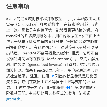
注意事项
x
和
y
的定义域将被平移并缩放至 [-1, 1]，基函数由切比
雪夫（Chebyshev）多项式构建。 在待求逆矩阵的形式
上，这些函数具有数值优势，能够得到更精确的解。 在
trend2d
的许多应用场景中，用户的数据在
x-y
平面上大
致沿一条与
x
轴有夹角的直线分布（例如沿公路或船迹
采集的数据）。 在这种情况下，通过旋转
x-y
轴可以提
高精度。
trend2d
不会寻找此类旋转；相反，它可能会
发现矩阵问题存在秩亏（deficient rank）。 然而，解是
利用广义逆（generalized inverse）计算的，结果应该仍
然没问题。如果
trend2d
显示秩亏，用户应通过图形方
式检查结果。
注意
：使用
-V
列出的模型参数是切比雪
夫系数；它们在数值上并不等同于上述等式中的
m
系
数。 上述描述是为了让用户能够将
-N
与多项式曲面的
阶数相匹配。有关切比雪夫多项式的求值，请参阅
grdmath
。