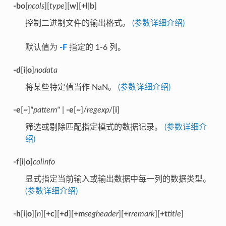
-bo
[
ncols
][
type
][
w
][
+l
|
b
]
控制二进制文件的输出格式。
(参数详细介绍)
默认值为
-F
指定的 1-6 列。
-d
[
i
|
o
]
nodata
将某些特定值当作 NaN。
(参数详细介绍)
-e
[
~
]
"pattern"
|
-e
[
~
]/
regexp
/[
i
]
筛选或剔除匹配指定模式的数据记录。
(参数详细介
绍)
-f
[
i
|
o
]
colinfo
显式指定当前输入或输出数据中每一列的数据类型。
(参数详细介绍)
-h
[
i
|
o
][
n
][
+c
][
+d
][
+m
segheader
][
+r
remark
][
+t
title
]