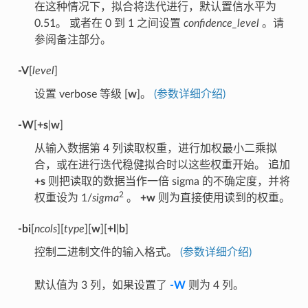
在这种情况下，拟合将迭代进行，默认置信水平为
0.51。 或者在 0 到 1 之间设置
confidence_level
。请
参阅备注部分。
-V
[
level
]
设置 verbose 等级 [
w
]。
(参数详细介绍)
-W
[
+s
|
w
]
从输入数据第 4 列读取权重，进行加权最小二乘拟
合，或在进行迭代稳健拟合时以这些权重开始。 追加
+s
则把读取的数据当作一倍 sigma 的不确定度，并将
2
权重设为 1/
sigma
。
+w
则为直接使用读到的权重。
-bi
[
ncols
][
type
][
w
][
+l
|
b
]
控制二进制文件的输入格式。
(参数详细介绍)
默认值为 3 列，如果设置了
-W
则为 4 列。