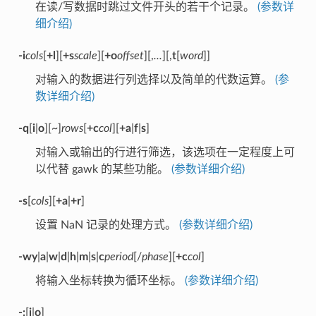
在读/写数据时跳过文件开头的若干个记录。
(参数详
细介绍)
-i
cols
[
+l
][
+s
scale
][
+o
offset
][,
...
][,
t
[
word
]]
对输入的数据进行列选择以及简单的代数运算。
(参
数详细介绍)
-q
[
i
|
o
][~]
rows
[
+c
col
][
+a
|
f
|
s
]
对输入或输出的行进行筛选，该选项在一定程度上可
以代替 gawk 的某些功能。
(参数详细介绍)
-s
[
cols
][
+a
|
+r
]
设置 NaN 记录的处理方式。
(参数详细介绍)
-wy
|
a
|
w
|
d
|
h
|
m
|
s
|
c
period
[/
phase
][
+c
col
]
将输入坐标转换为循环坐标。
(参数详细介绍)
-:
[
i
|
o
]