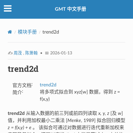
GMT 中文手册
模块手册
trend2d
✍️
周茂
,
陈箫翰
• 📅 2026-01-13
trend2d
:
trend2d
官方文档
:
将多项式拟合到 xyz[w] 数据，得到 z =
简介
f(x,y)
trend2d
从输入数据的前三列或前四列读取
x, y, z
[及
w
]
值，并利用加权最小二乘法 [
Menke
, 1989] 拟合回归模型
z = f(x,y) + e
。 该拟合可通过对数据进行迭代重新加权来