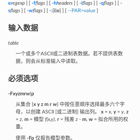
e
regexp
] [
-f
flags
] [
-h
headers
] [
-i
flags
] [
-q
flags
] [
-
s
flags
] [
-w
flags
] [
-:
[
i
|
o
] ] [
--PAR=value
]
输入数据
table
一个或多个ASCII或二进制表数据。若不提供表数
据，则会从标准输入中读取。
必须选项
-F
xyzmrw
|
p
从集合 {
x y z m r w
} 中按任意顺序选择最多六个字
母，以创建 ASCII [或二进制] 输出列。
x
=
x
,
y
=
y
,
z
=
z
,
m
= 模型
f(x,y)
,
r
= 残差
z
-
m
,
w
= 拟合所用的权
重。
使用
-Fp
仅报告模型参数。