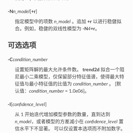
-N
n_model
[
+r
]
指定模型中的项数
n_model
。追加
+r
以进行稳健拟
合。例如，稳健的双线性模型为
-N
4
+r
。
可选选项
-C
condition_number
设置矩阵解的最大允许条件数。
trend2d
拟合一个阻
尼最小二乘模型，仅保留部分特征值谱，使得最大特
征值与最小特征值的比值为
condition_number
。 [默
认值：
condition_number
= 1.0e06]。
-I
[
confidence_level
]
从 1 开始迭代增加模型参数的数量，直到达到
n_model
，或者模型的方差减小在
confidence_level
置
信水平下不显著。 可以仅设置本选项而不附加数字。