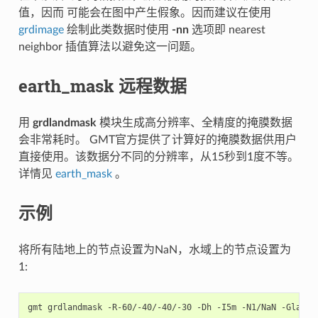
值，因而 可能会在图中产生假象。因而建议在使用
grdimage
绘制此类数据时使用
-nn
选项即 nearest
neighbor 插值算法以避免这一问题。
earth_mask 远程数据
用
grdlandmask
模块生成高分辨率、全精度的掩膜数据
会非常耗时。 GMT官方提供了计算好的掩膜数据供用户
直接使用。该数据分不同的分辨率，从15秒到1度不等。
详情见
earth_mask
。
示例
将所有陆地上的节点设置为NaN，水域上的节点设置为
1:
gmt
grdlandmask
-R-60/-40/-40/-30
-Dh
-I5m
-N1/NaN
-Gland_