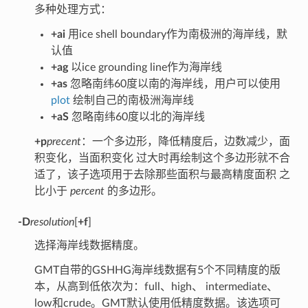
多种处理方式：
+ai
用ice shell boundary作为南极洲的海岸线，默
认值
+ag
以ice grounding line作为海岸线
+as
忽略南纬60度以南的海岸线，用户可以使用
plot
绘制自己的南极洲海岸线
+aS
忽略南纬60度以北的海岸线
+p
precent
：一个多边形，降低精度后，边数减少，面
积变化，当面积变化 过大时再绘制这个多边形就不合
适了，该子选项用于去除那些面积与最高精度面积 之
比小于
percent
的多边形。
-D
resolution
[
+f
]
选择海岸线数据精度。
GMT自带的GSHHG海岸线数据有5个不同精度的版
本，从高到低依次为：full、high、 intermediate、
low和crude。GMT默认使用低精度数据。该选项可