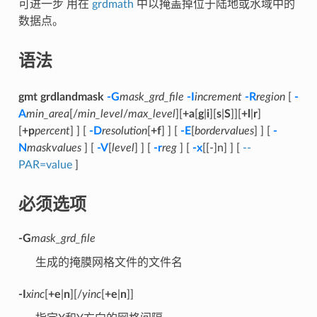
可进一步 用在
grdmath
中以掩盖掉位于陆地或水域中的
数据点。
语法
gmt grdlandmask
-G
mask_grd_file
-I
increment
-R
region
[
-
A
min_area
[/
min_level
/
max_level
][
+a
[
g
|
i
][
s
|
S
]][
+l
|
r
]
[
+p
percent
] ] [
-D
resolution
[
+f
] ] [
-E
[
bordervalues
] ] [
-
N
maskvalues
] [
-V
[
level
] ] [
-r
reg
] [
-x
[[-]n] ] [
--
PAR=value
]
必须选项
-G
mask_grd_file
生成的掩膜网格文件的文件名
-I
xinc
[
+e
|
n
][/
yinc
[
+e
|
n
]]