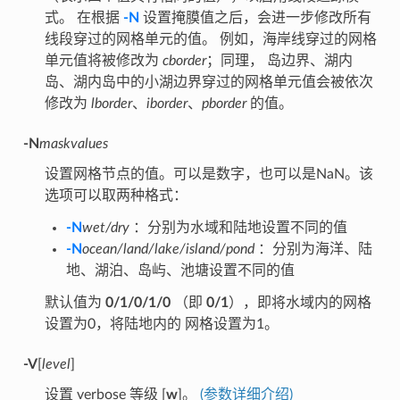
式。 在根据
-N
设置掩膜值之后，会进一步修改所有
线段穿过的网格单元的值。 例如，海岸线穿过的网格
单元值将被修改为
cborder
；同理， 岛边界、湖内
岛、湖内岛中的小湖边界穿过的网格单元值会被依次
修改为
lborder
、
iborder
、
pborder
的值。
-N
maskvalues
设置网格节点的值。可以是数字，也可以是NaN。该
选项可以取两种格式：
-N
wet/dry
：分别为水域和陆地设置不同的值
-N
ocean/land/lake/island/pond
：分别为海洋、陆
地、湖泊、岛屿、池塘设置不同的值
默认值为
0/1/0/1/0
（即
0/1
），即将水域内的网格
设置为0，将陆地内的 网格设置为1。
-V
[
level
]
设置 verbose 等级 [
w
]。
(参数详细介绍)