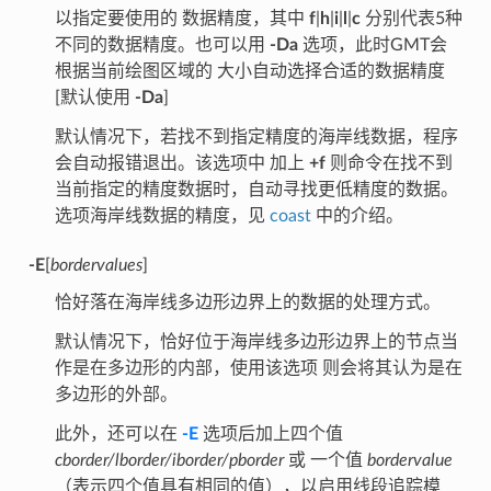
以指定要使用的 数据精度，其中
f
|
h
|
i
|
l
|
c
分别代表5种
不同的数据精度。也可以用
-Da
选项，此时GMT会
根据当前绘图区域的 大小自动选择合适的数据精度
[默认使用
-Da
]
默认情况下，若找不到指定精度的海岸线数据，程序
会自动报错退出。该选项中 加上
+f
则命令在找不到
当前指定的精度数据时，自动寻找更低精度的数据。
选项海岸线数据的精度，见
coast
中的介绍。
-E
[
bordervalues
]
恰好落在海岸线多边形边界上的数据的处理方式。
默认情况下，恰好位于海岸线多边形边界上的节点当
作是在多边形的内部，使用该选项 则会将其认为是在
多边形的外部。
此外，还可以在
-E
选项后加上四个值
cborder/lborder/iborder/pborder
或 一个值
bordervalue
（表示四个值具有相同的值），以启用线段追踪模