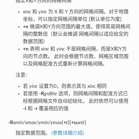
指定X和Y方向的网格间隔
xinc
和
yinc
为 X 和 Y 方向的网格间隔。对于地理
坐标，可以指定网格间隔单位 [默认单位为度]
+e
微调X和Y方向范围的最大值，使得其是网格间
隔的整数倍（默认会微调 网格间隔以适应给定的
数据范围）
+n
表明
xinc
和
yinc
不是网格间隔，而是X和Y方
向的节点数。 此时会根据节点数、网格区域范围
以及网格配准方式重新计算网格间隔。
注意：
若
yinc
设置为0，则表示其与
xinc
相同
若使用
-R
grdfile
选项，则网格间隔和配准方式已
经根据网格文件自动初始化， 此时依然可以使用
-I
和
-r
覆盖相应的值
-R
xmin
/
xmax
/
ymin
/
ymax
[
+r
][
+u
unit
]
指定数据范围。
(参数详细介绍)