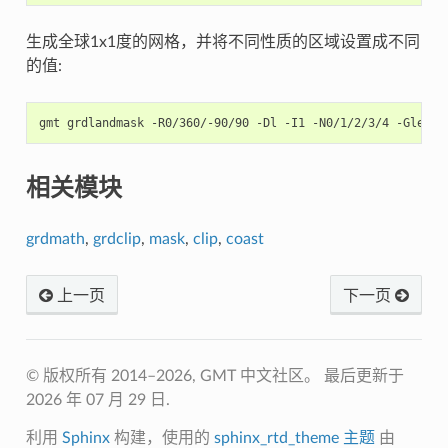
生成全球1x1度的网格，并将不同性质的区域设置成不同
的值:
gmt
grdlandmask
-R0/360/-90/90
-Dl
-I1
-N0/1/2/3/4
-Glevel
相关模块
grdmath
,
grdclip
,
mask
,
clip
,
coast
上一页
下一页
© 版权所有 2014–2026, GMT 中文社区。
最后更新于
2026 年 07 月 29 日.
利用
Sphinx
构建，使用的
sphinx_rtd_theme 主题
由