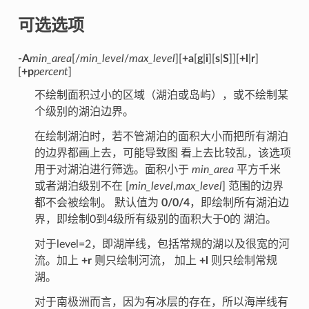
可选选项
-A
min_area
[/
min_level
/
max_level
][
+a
[
g
|
i
][
s
|
S
]][
+l
|
r
]
[
+p
percent
]
不绘制面积过小的区域（湖泊或岛屿），或不绘制某
个级别的湖泊边界。
在绘制湖泊时，若不管湖泊的面积大小而把所有湖泊
的边界都画上去，可能导致图 看上去比较乱，该选项
用于对湖泊进行筛选。面积小于
min_area
平方千米
或者湖泊级别不在 [
min_level
,
max_level
] 范围的边界
都不会被绘制。 默认值为
0/0/4
，即绘制所有湖泊边
界，即绘制0到4级所有级别的面积大于0的 湖泊。
对于level=2，即湖岸线，包括常规的湖以及很宽的河
流。加上
+r
则只绘制河流， 加上
+l
则只绘制常规
湖。
对于南极洲而言，因为有冰层的存在，所以海岸线有