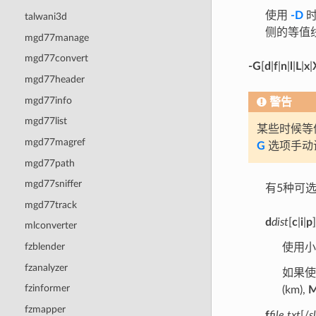
使用
-D
时
talwani3d
侧的等值
mgd77manage
mgd77convert
-G
[
d
|
f
|
n
|
l
|
L
|
x
|
mgd77header
mgd77info
警告
mgd77list
某些时候等
mgd77magref
G
选项手动
mgd77path
mgd77sniffer
有5种可
mgd77track
d
dist
[
c
|
i
|
p
mlconverter
fzblender
使用
fzanalyzer
如果
fzinformer
(km),
fzmapper
f
file.txt
[/
s