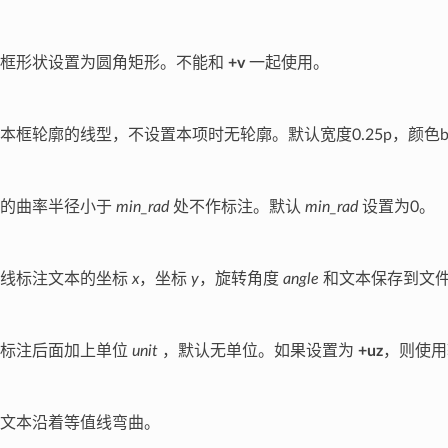
本框形状设置为圆角矩形。不能和
+v
一起使用。
本框轮廓的线型，不设置本项时无轮廓。默认宽度0.25p，颜色blac
线的曲率半径小于
min_rad
处不作标注。默认
min_rad
设置为0。
值线标注文本的坐标
x
，坐标
y
，旋转角度
angle
和文本保存到文
有标注后面加上单位
unit
，默认无单位。如果设置为
+uz
，则使用
文本沿着等值线弯曲。