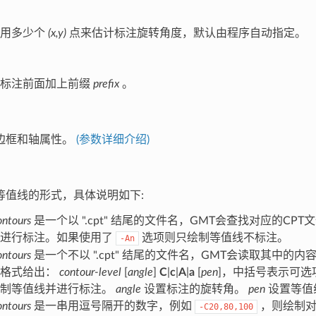
使用多少个
(x,y)
点来估计标注旋转角度，默认由程序自动指定。
有标注前面加上前缀
prefix
。
边框和轴属性。
(参数详细介绍)
等值线的形式，具体说明如下:
ontours
是一个以 ".cpt" 结尾的文件名，GMT会查找对应的CP
并进行标注。如果使用了
选项则只绘制等值线不标注。
-An
ontours
是一个不以 ".cpt" 结尾的文件名，GMT会读取其中
下格式给出：
contour-level
[
angle
]
C
|
c
|
A
|
a
[
pen
]，中括号表示可选
绘制等值线并进行标注。
angle
设置标注的旋转角。
pen
设置等值
ontours
是一串用逗号隔开的数字，例如
，则绘制对
-C20,80,100