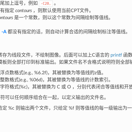
末尾加上逗号，例如
。
-C20,
没有指定
contours
，则默认使用当前CPT文件。
ontours
是一个常数，则以这个常数为间隔绘制等值线。
和
-A
都没有指定的话，则自动计算合适的间隔绘制标注等值线。
转存为线段文件，不绘制图像。后面可以加上C语言的
printf
函数
模板则全部打印到标准输出。如果文件名不含格式说明符则全部输
点数格式(e.g., %6.2f)，其被替换为等值线的z值。
整数格式(e.g., %06d)，其被替换为等值线的计数索引。
字符格式(%c)，其被替换为 C 或 O ，分别代表闭合等值线和开
明符可以任何顺序组合在一起，以定义输出的文件名。
定 %c 则输出两个文件，只给定 %f 则等值线的每一级输出为