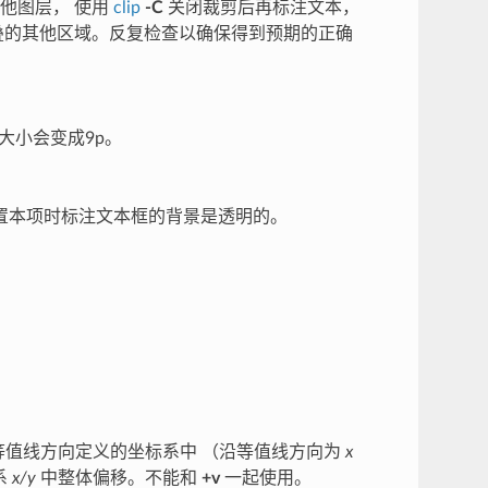
他图层， 使用
clip
-C
关闭裁剪后再标注文本，
叠的其他区域。反复检查以确保得到预期的正确
大小会变成9p。
置本项时标注文本框的背景是透明的。
值线方向定义的坐标系中 （沿等值线方向为
x
系
x/y
中整体偏移。不能和
+v
一起使用。