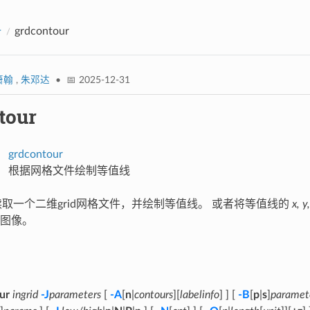
册
grdcontour
箫翰
,
朱邓达
• 📅 2025-12-31
tour
grdcontour
根据网格文件绘制等值线
取一个二维grid网格文件，并绘制等值线。 或者将等值线的
x, y
图像。
ur
ingrid
-J
parameters
[
-A
[
n
|
contours
][
labelinfo
] ] [
-B
[
p
|
s
]
paramet