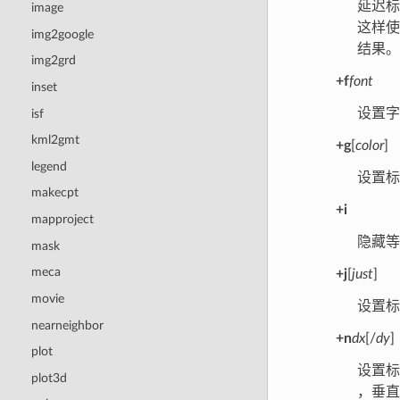
延迟标
image
这样使
img2google
结果。
img2grd
+f
font
inset
设置
isf
kml2gmt
+g
[
color
]
legend
设置
makecpt
+i
mapproject
隐藏等
mask
meca
+j
[
just
]
movie
设置
nearneighbor
+n
dx
[/
dy
]
plot
设置
plot3d
，垂