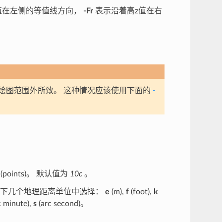
值在左侧的等值线方向，
-Fr
表示沿着高z值在右
绘图范围外所致。 这种情况应该使用下面的
-
(points)。 默认值为
10c
。
以下几个地理距离单位中选择：
e
(m),
f
(foot),
k
c minute),
s
(arc second)。