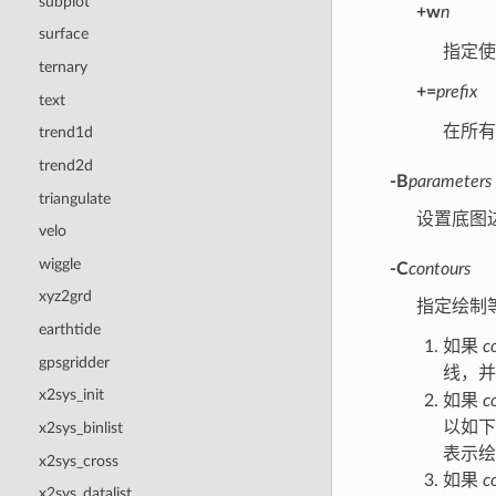
subplot
+w
n
surface
指定
ternary
+=
prefix
text
在所
trend1d
trend2d
-B
parameters
triangulate
设置底图
velo
wiggle
-C
contours
xyz2grd
指定绘制
earthtide
如果
c
gpsgridder
线，
x2sys_init
如果
c
以如
x2sys_binlist
表示
x2sys_cross
如果
c
x2sys_datalist