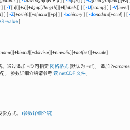
]
params
] [
-L
low/high
|
n
|
N
|
P
|
p
] [
-N
[
cpt
] ] [
-Q
[
n
|
length
[
unit
]][
+z
] 
r
] [
-T
[
h
|
l
][
+a
][
+d
gap
[/
length
]][
+l
[
labels
]] ] [
-U
[
stamp
] ] [
-V
[
level
]
t
] ] [
-Z
[
+o
shift
][
+s
factor
][
+p
] ] [
-bo
binary
] [
-do
nodata
[
+c
col
] ] [
AR=value
]
rname
][
+b
band
][
+d
divisor
][
+n
invalid
][
+o
offset
][
+s
scale
]
。通过追加 =
ID
可指定
网格格式
[默认为 =nf]。 追加 ?
varname
 网格]。 参数详细介绍请参考
读 netCDF 文件
。
投影方式。
(参数详细介绍)