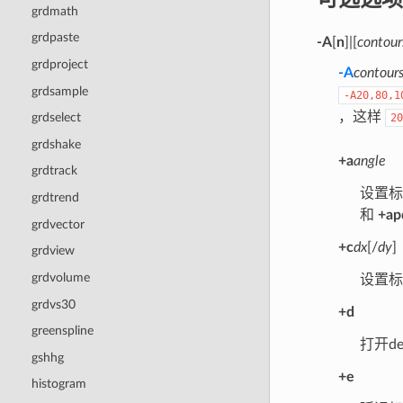
grdmath
grdpaste
-A
[
n
]|[
contour
grdproject
-A
contour
grdsample
-A20,80,1
，这样
grdselect
20
grdshake
+a
angle
grdtrack
设置
grdtrend
和
+ap
grdvector
+c
dx
[/
dy
]
grdview
grdvolume
设置
grdvs30
+d
greenspline
打开d
gshhg
+e
histogram