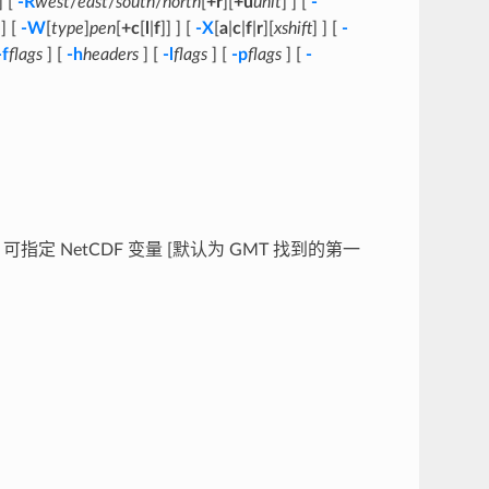
] [
-R
west
/
east
/
south
/
north
[
+r
][
+u
unit
] ] [
-
 ] [
-W
[
type
]
pen
[
+c
[
l
|
f
]] ] [
-X
[
a
|
c
|
f
|
r
][
xshift
] ] [
-
-f
flags
] [
-h
headers
] [
-l
flags
] [
-p
flags
] [
-
可指定 NetCDF 变量 [默认为 GMT 找到的第一