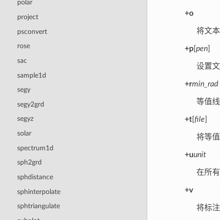
polar
+o
project
将文
psconvert
rose
+p
[
pen
]
sac
设置文
sample1d
+r
min_rad
segy
等值
segy2grd
segyz
+t
[
file
]
solar
将等
spectrum1d
+u
unit
sph2grd
在所
sphdistance
+v
sphinterpolate
sphtriangulate
将标注