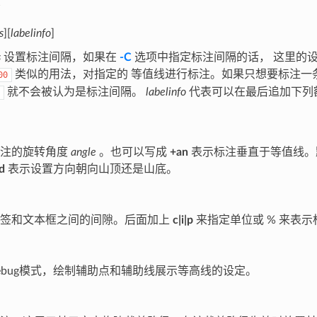
s
][
labelinfo
]
s
设置标注间隔，如果在
-C
选项中指定标注间隔的话， 这里的
类似的用法，对指定的 等值线进行标注。如果只想要标注一
00
就不会被认为是标注间隔。
labelinfo
代表可以在最后追加下列
标注的旋转角度
angle
。也可以写成
+an
表示标注垂直于等值线。
d
表示设置方向朝向山顶还是山底。
标签和文本框之间的间隙。后面加上
c|i|p
来指定单位或 % 来表示标
ebug模式，绘制辅助点和辅助线展示等高线的设定。