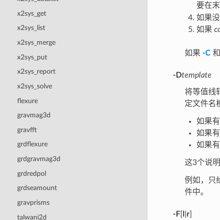
要在
x2sys_get
如果
x2sys_list
如果
c
x2sys_merge
如果
-C
x2sys_put
x2sys_report
-D
template
x2sys_solve
将等值线
flexure
定文件名
gravmag3d
如果有浮
gravfft
如果有
grdflexure
如果有
grdgravmag3d
这3个说
grdredpol
例如，只给
grdseamount
件中。
gravprisms
-F
[
l
|
r
]
talwani2d