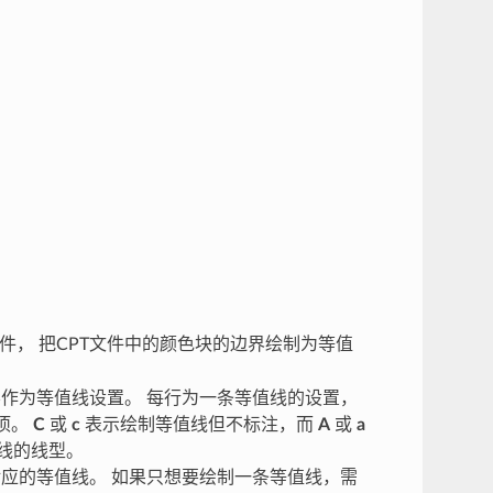
T文件， 把CPT文件中的颜色块的边界绘制为等值
的内容作为等值线设置。 每行为一条等值线的设置，
项。
C
或
c
表示绘制等值线但不标注，而
A
或
a
线的线型。
应的等值线。 如果只想要绘制一条等值线，需