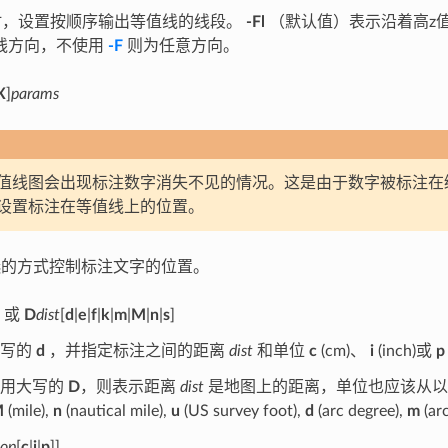
，设置按顺序输出等值线的线段。
-Fl
（默认值）表示沿着高z
线方向，不使用
-F
则为任意方向。
X
]
params
值线图会出现标注数字消失不见的情况。这是由于数字被标注在
设置标注在等值线上的位置。
选的方式控制标注文字的位置。
] 或
D
dist
[
d
|
e
|
f
|
k
|
m
|
M
|
n
|
s
]
小写的
d
，并指定标注之间的距离
dist
和单位
c
(cm)、
i
(inch)或
p
使用大写的
D
，则表示距离
dist
是地图上的距离，单位也应该从
M
(mile),
n
(nautical mile),
u
(US survey foot),
d
(arc degree),
m
(ar
lop
[
c
|
i
|
p
]]