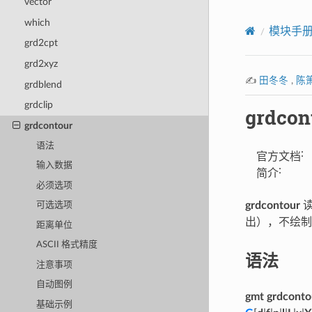
vector
which
模块手
grd2cpt
grd2xyz
✍️
田冬冬
,
陈
grdblend
grdclip
grdcon
grdcontour
语法
:
官方文档
输入数据
:
简介
必须选项
grdcontour
读
可选选项
出），不绘制
距离单位
ASCII 格式精度
语法
注意事项
自动图例
gmt grdconto
基础示例