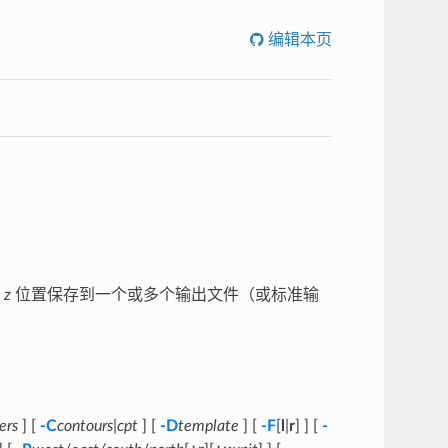
编辑本页
, z
位置保存到一个或多个输出文件（或标准输
ers
] [
-C
contours
|
cpt
] [
-D
template
] [
-F
[
l
|
r
] ] [
-