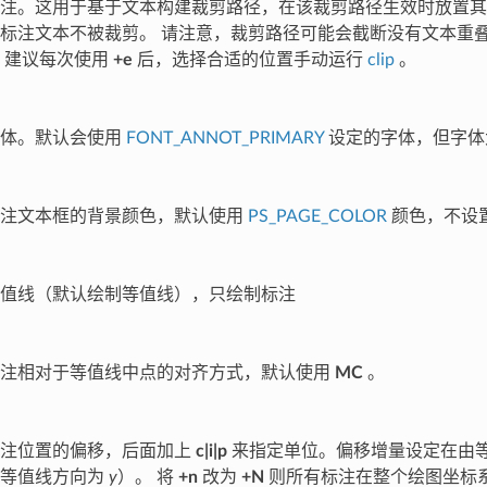
注。这用于基于文本构建裁剪路径，在该裁剪路径生效时放置其
标注文本不被裁剪。 请注意，裁剪路径可能会截断没有文本重
 建议每次使用
+e
后，选择合适的位置手动运行
clip
。
字体。默认会使用
FONT_ANNOT_PRIMARY
设定的字体，但字体
标注文本框的背景颜色，默认使用
PS_PAGE_COLOR
颜色，不设
值线（默认绘制等值线），只绘制标注
标注相对于等值线中点的对齐方式，默认使用
MC
。
标注位置的偏移，后面加上
c|i|p
来指定单位。偏移增量设定在由等
直等值线方向为
y
）。 将
+n
改为
+N
则所有标注在整个绘图坐标