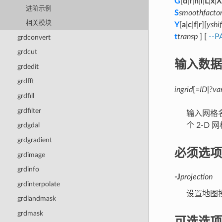
G
[
d
|
f
|
n
|
l
|
L
|
x
|
X
进阶示例
S
smoothfacto
相关模块
Y
[
a
|
c
|
f
|
r
][
yshif
t
transp
] [
--P
grdconvert
grdcut
输入数据
grdedit
grdfft
ingrid
[=
ID
|?
va
grdfill
grdfilter
输入网格名
个 2-D
grdgdal
grdgradient
必须选项
grdimage
grdinfo
-J
projection
grdinterpolate
设置地图
grdlandmask
grdmask
可选选项