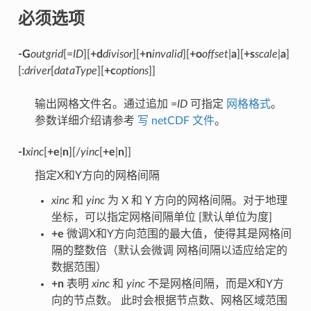
必须选项
-G
outgrid
[=
ID
][
+d
divisor
][
+n
invalid
][
+o
offset
|
a
][
+s
scale
|
a
]
[:
driver
[
dataType
][
+c
options
]]
输出网格文件名。通过追加 =
ID
可指定
网格格式
。
参数详细介绍请参考
写 netCDF 文件
。
-I
xinc
[
+e
|
n
][/
yinc
[
+e
|
n
]]
指定X和Y方向的网格间隔
xinc
和
yinc
为 X 和 Y 方向的网格间隔。对于地理
坐标，可以指定网格间隔单位 [默认单位为度]
+e
微调X和Y方向范围的最大值，使得其是网格间
隔的整数倍（默认会微调 网格间隔以适应给定的
数据范围）
+n
表明
xinc
和
yinc
不是网格间隔，而是X和Y方
向的节点数。 此时会根据节点数、网格区域范围