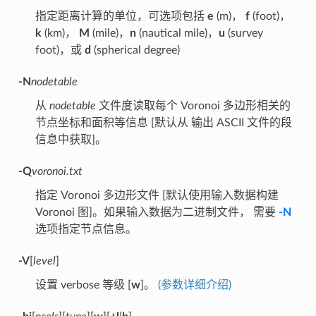
指定距离计算的单位，可选项包括
e
(m)，
f
(foot)，
k
(km)，
M
(mile)，
n
(nautical mile)，
u
(survey
foot)，或
d
(spherical degree)
-N
nodetable
从
nodetable
文件度读取每个 Voronoi 多边形相关的
节点坐标和面积等信息 [默认从 输出 ASCII 文件的段
信息中获取]。
-Q
voronoi.txt
指定 Voronoi 多边形文件 [默认使用输入数据构建
Voronoi 图]。如果输入数据为二进制文件， 需要
-N
选项指定节点信息。
-V
[
level
]
设置 verbose 等级 [
w
]。
(参数详细介绍)