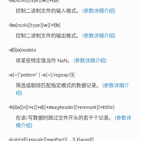
-bi
[
ncols
][
type
][
w
][
+l
|
b
]
控制二进制文件的输入格式。
(参数详细介绍)
-bo
[
ncols
][
type
][
w
][
+l
|
b
]
控制二进制文件的输出格式。
(参数详细介绍)
-d
[
i
|
o
]
nodata
将某些特定值当作 NaN。
(参数详细介绍)
-e
[
~
]
"pattern"
|
-e
[
~
]/
regexp
/[
i
]
筛选或剔除匹配指定模式的数据记录。
(参数详细介
绍)
-h
[
i
|
o
][
n
][
+c
][
+d
][
+m
segheader
][
+r
remark
][
+t
title
]
在读/写数据时跳过文件开头的若干个记录。
(参数详
细介绍)
-i
cols
[
+l
][
+s
scale
][
+o
offset
][,
...
][,
t
[
word
]]