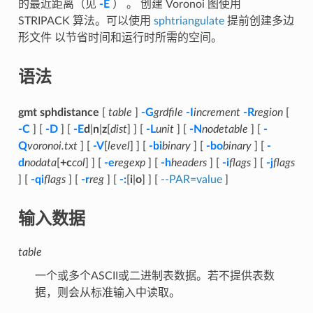
的最近距离（见
-E
） 。 创建 Voronoi 图使用
STRIPACK 算法。可以使用
sphtriangulate
提前创建多边
形文件 以节省时间和运行时所需的空间。
语法
gmt sphdistance
[
table
]
-G
grdfile
-I
increment
-R
region
[
-C
] [
-D
] [
-E
d
|
n
|
z
[
dist
] ] [
-L
unit
] [
-N
nodetable
] [
-
Q
voronoi.txt
] [
-V
[
level
] ] [
-bi
binary
] [
-bo
binary
] [
-
d
nodata
[
+c
col
] ] [
-e
regexp
] [
-h
headers
] [
-i
flags
] [
-j
flags
] [
-qi
flags
] [
-r
reg
] [
-:
[
i
|
o
] ] [
--PAR=value
]
输入数据
table
一个或多个ASCII或二进制表数据。若不提供表数
据，则会从标准输入中读取。