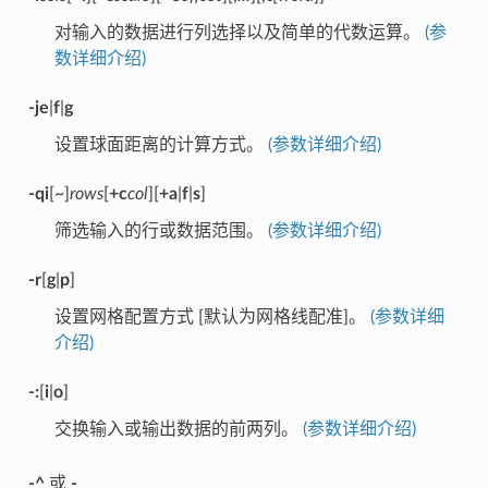
对输入的数据进行列选择以及简单的代数运算。
(参
数详细介绍)
-je
|
f
|
g
设置球面距离的计算方式。
(参数详细介绍)
-qi
[~]
rows
[
+c
col
][
+a
|
f
|
s
]
筛选输入的行或数据范围。
(参数详细介绍)
-r
[
g
|
p
]
设置网格配置方式 [默认为网格线配准]。
(参数详细
介绍)
-:
[
i
|
o
]
交换输入或输出数据的前两列。
(参数详细介绍)
-^
或
-