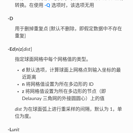
转换。在使用
-Q
选项时，该选项无用
-D
用于删掉重复点 [默认不删除，即假定数据中不存在
重复]
-Ed
|
n
|
z
[
dist
]
指定球面网格中每个网格值的类型。
d
默认选项，计算球面上网格点到输入坐标的最
近距离
n
将网格值设置为所在多边形的 ID
z
将网格值设置为所在多边形的节点（即
Delaunay 三角网的外接圆圆心）上的值
dist
为在球面弧上进行重采样的间隔，默认为 1，单
位为度。
-L
unit