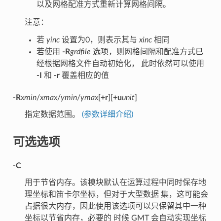
以及网格配准方式重新计算网格间隔。
注意：
若
yinc
设置为0，则表示其与
xinc
相同
若使用
-R
grdfile
选项，则网格间隔和配准方式已
经根据网格文件自动初始化， 此时依然可以使用
-I
和
-r
覆盖相应的值
-R
xmin
/
xmax
/
ymin
/
ymax
[
+r
][
+u
unit
]
指定数据范围。
(参数详细介绍)
可选选项
-C
用于节省内存。该模块默认在运算过程中同时保存地
理坐标和笛卡尔坐标，但对于大型数据 集，这可能会
占据很大内存，因此使用该选项可以只保留其中一种
坐标以节省内存，必要的 时候 GMT 会自动实现坐标