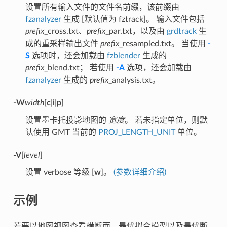
设置所有输入文件的文件名前缀，该前缀由
fzanalyzer
生成 [默认值为 fztrack]。 输入文件包括
prefix
_cross.txt、
prefix
_par.txt，以及由
grdtrack
生
成的重采样输出文件
prefix
_resampled.txt。 当使用
-
S
选项时，还会加载由
fzblender
生成的
prefix
_blend.txt； 若使用
-A
选项，还会加载由
fzanalyzer
生成的
prefix
_analysis.txt。
-W
width
[
c
|
i
|
p
]
设置墨卡托投影地图的
宽度
。 若未指定单位，则默
认使用 GMT 当前的
PROJ_LENGTH_UNIT
单位。
-V
[
level
]
设置 verbose 等级 [
w
]。
(参数详细介绍)
示例
若要以地图视图查看横断面、最优拟合模型以及最优断