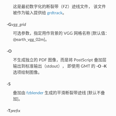
这是最初数字化的断裂带（FZ）迹线文件， 该文件
被作为输入提供给
grdtrack
。
-G
vgg_grid
可选参数，指定用作背景的 VGG 网格名称 [默认值：
@earth_vgg_02m]。
-O
不生成独立的 PDF 图像，而是将 PostScript 叠加层
输出到标准输出（stdout）， 即使用 GMT 的
-O -K
选项绘制图像。
-S
叠加由
fzblender
生成的平滑断裂带迹线 [默认不叠
加]。
-T
prefix