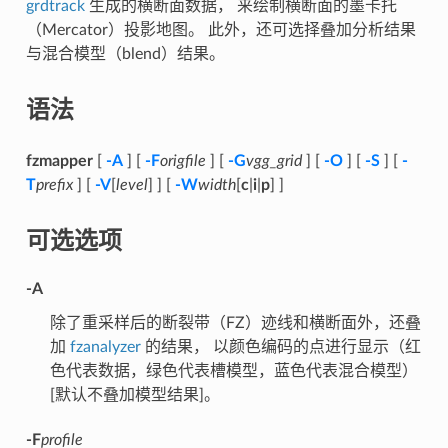
grdtrack
生成的横断面数据， 来绘制横断面的墨卡托
（Mercator）投影地图。 此外，还可选择叠加分析结果
与混合模型（blend）结果。
语法
fzmapper
[
-A
] [
-F
origfile
] [
-G
vgg_grid
] [
-O
] [
-S
] [
-
T
prefix
] [
-V
[
level
] ] [
-W
width
[
c
|
i
|
p
] ]
可选选项
-A
除了重采样后的断裂带（FZ）迹线和横断面外，还叠
加
fzanalyzer
的结果， 以颜色编码的点进行显示（红
色代表数据，绿色代表槽模型，蓝色代表混合模型）
[默认不叠加模型结果]。
-F
profile