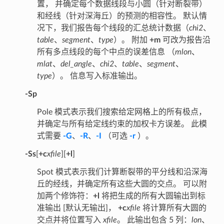
置， 并确定每个数据线段与小圆（针对断裂带）
和经线（针对深海丘）的预测的相容性。 默认情
况下，我们报告每个线段的汇总统计数据（
chi2
、
table
、
segment
、
type
）。 附加
+m
可改为报告沿
所有多点线段的每个中点的误差信息 （
mlon
、
mlat
、
del_angle
、
chi2
、
table
、
segment
、
type
）。 信息写入标准输出。
-Sp
Pole 模式表示我们搜索给定网格上的所有极点，
并确定与所有给定线约束的加权卡方误差。 此模
式需要
-G
、
-R
、
-I
（可选
-r
）。
-Ss
[
+c
xfile
][
+l
]
Spot 模式表示我们计算断裂带的平分线和沿深海
丘的经线，并确定所有这些大圆的交点。 可以附
加两个修饰符：
+l
将把生成的所有大圆输出到标
准输出 [默认无输出]，
+c
xfile
将计算所有大圆的
交点并将位置写入
xfile
。 此输出包含 5 列：
lon
、