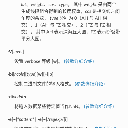
lat
、
weight
、
cos
、
type
， 其中
weight
是由两个
生成线段组合得到的长度权重，
cos
是相交线之间
角度的余弦，
type
分别为 0（AH 与 AH 相
交）、1（AH 与 FZ 相交）、2（FZ 与 FZ 相
交）， 其中 AH 表示深海丘大圆，FZ 表示断裂带
平分大圆。
-V
[
level
]
设置 verbose 等级 [
w
]。
(参数详细介绍)
-bi
[
ncols
][
type
][
w
][
+l
|
b
]
控制二进制文件的输入格式。
(参数详细介绍)
-di
nodata
将输入数据某些特定值当作NaN。
(参数详细介绍)
-e
[
~
]
"pattern"
|
-e
[
~
]/
regexp
/[
i
]