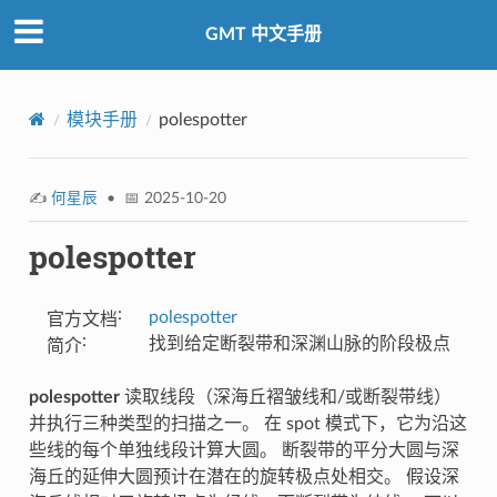
GMT 中文手册
模块手册
polespotter
✍️
何星辰
• 📅 2025-10-20
polespotter
:
polespotter
官方文档
:
找到给定断裂带和深渊山脉的阶段极点
简介
polespotter
读取线段（深海丘褶皱线和/或断裂带线）
并执行三种类型的扫描之一。 在 spot 模式下，它为沿这
些线的每个单独线段计算大圆。 断裂带的平分大圆与深
海丘的延伸大圆预计在潜在的旋转极点处相交。 假设深