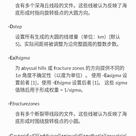
含有多个深海丘线段的文件。这些线被认为反映了海
底形成时指向旋转极点的大圆方向。
-D
step
设置所有生成的大圆的线增量（单位：km）[默认
5]。实际间距将被调整为沿完整圆周的整数步数。
-E
a
|
f
sigma
为
a
byssal hills 或
f
racture zones 的方向提供不同的
1σ 角度不确定性（以度为单位）。 使用
-Ea
sigma
设
置前者 [1]，使用
-Ef
sigma
设置后者 [1]。 这些
sigma
值随后用于形成权重 = 1/
sigma
。
-F
fracturezones
含有多个断裂带线段的文件。这些线被认为反映了海
底形成时围绕旋转极点的小圆。