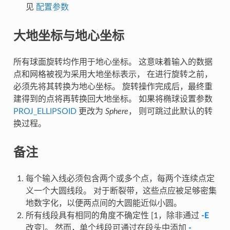
见
配置参数
大地坐标与地心坐标
所有球面旋转均作用于地心坐标。 这意味着输入的数据
点和网格被视为采用大地坐标表示， 在进行旋转之前，
必须先将其转换为地心坐标。 旋转操作完成后，最终重
建得到的点将再转换回大地坐标。 如果将椭球设置参数
PROJ_ELLIPSOID
更改为
Sphere
， 则可跳过此默认的转
换过程。
备注
每个输入线必须包含两个或多个点，每两个连续点定
义一个大圆线段。 对于断裂带，这些点应被足够密集
地数字化，以便两点间的大圆能近似小圆。
所有线段具有相同的角度不确定性 [1，除非通过
-E
改变]。 然而，单个线段可通过在段头中添加
-