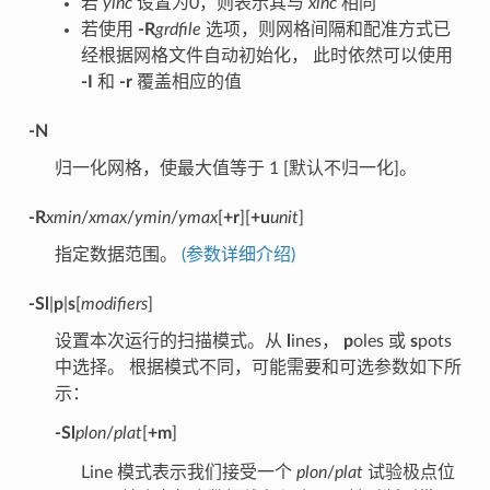
若
yinc
设置为0，则表示其与
xinc
相同
若使用
-R
grdfile
选项，则网格间隔和配准方式已
经根据网格文件自动初始化， 此时依然可以使用
-I
和
-r
覆盖相应的值
-N
归一化网格，使最大值等于 1 [默认不归一化]。
-R
xmin
/
xmax
/
ymin
/
ymax
[
+r
][
+u
unit
]
指定数据范围。
(参数详细介绍)
-Sl
|
p
|
s
[
modifiers
]
设置本次运行的扫描模式。从
l
ines，
p
oles 或
s
pots
中选择。 根据模式不同，可能需要和可选参数如下所
示：
-Sl
plon
/
plat
[
+m
]
Line 模式表示我们接受一个
plon
/
plat
试验极点位