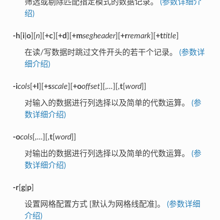
筛选或剔除匹配指定模式的数据记录。
(参数详细介
绍)
-h
[
i
|
o
][
n
][
+c
][
+d
][
+m
segheader
][
+r
remark
][
+t
title
]
在读/写数据时跳过文件开头的若干个记录。
(参数详
细介绍)
-i
cols
[
+l
][
+s
scale
][
+o
offset
][,
...
][,
t
[
word
]]
对输入的数据进行列选择以及简单的代数运算。
(参
数详细介绍)
-o
cols
[,...][,
t
[
word
]]
对输出的数据进行列选择以及简单的代数运算。
(参
数详细介绍)
-r
[
g
|
p
]
设置网格配置方式 [默认为网格线配准]。
(参数详细
介绍)