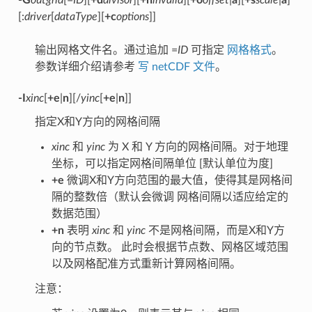
-G
outgrid
[=
ID
][
+d
divisor
][
+n
invalid
][
+o
offset
|
a
][
+s
scale
|
a
]
[:
driver
[
dataType
][
+c
options
]]
输出网格文件名。通过追加 =
ID
可指定
网格格式
。
参数详细介绍请参考
写 netCDF 文件
。
-I
xinc
[
+e
|
n
][/
yinc
[
+e
|
n
]]
指定X和Y方向的网格间隔
xinc
和
yinc
为 X 和 Y 方向的网格间隔。对于地理
坐标，可以指定网格间隔单位 [默认单位为度]
+e
微调X和Y方向范围的最大值，使得其是网格间
隔的整数倍（默认会微调 网格间隔以适应给定的
数据范围）
+n
表明
xinc
和
yinc
不是网格间隔，而是X和Y方
向的节点数。 此时会根据节点数、网格区域范围
以及网格配准方式重新计算网格间隔。
注意：