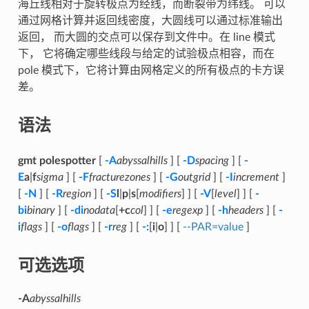
海丘线相对于旋转极点为经线，而断裂带为纬线。 可以
通过网格计算并返回线密度，大圆线可以通过标准输出
返回， 而大圆的交点可以保存到文件中。在 line 模式
下， 它将确定哪些线段与给定的试验极点相容，而在
pole 模式下，它将计算由网格定义的所有极点的卡方误
差。
语法
gmt polespotter
[
-A
abyssalhills
] [
-D
spacing
] [
-
E
a
|
f
sigma
] [
-F
fracturezones
] [
-G
outgrid
] [
-I
increment
]
[
-N
] [
-R
region
] [
-S
l
|
p
|
s
[
modifiers
] ] [
-V
[
level
] ] [
-
bi
binary
] [
-di
nodata
[
+c
col
] ] [
-e
regexp
] [
-h
headers
] [
-
i
flags
] [
-o
flags
] [
-r
reg
] [
-:
[
i
|
o
] ] [
--PAR=value
]
可选选项
-A
abyssalhills