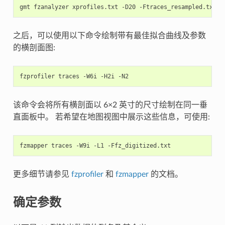
gmt
fzanalyzer
xprofiles.txt
-D20
-Ftraces_resampled.txt
-
之后，可以使用以下命令绘制带有最佳拟合曲线及参数
的横剖面图:
fzprofiler
traces
-W6i
-H2i
该命令会将所有横剖面以 6×2 英寸的尺寸绘制在同一垂
直面板中。 若希望在地图视图中展示这些信息，可使用:
fzmapper
traces
-W9i
-L1
更多细节请参见
fzprofiler
和
fzmapper
的文档。
确定参数