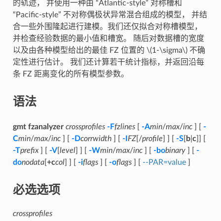
的轨迹， 并使用一种由 “Atlantic-style” 对称槽和
“Pacific-style” 不对称偶极状异常混合组成的模型， 并结
合一些外围隆起进行建模。我们还仅拟合对称槽模型，
并检查经验数据的最小值和槽宽。 随后对数据槽的宽度
以及由各种模型给出的最佳 FZ 位置的
\(1-\sigma\)
不确
定性进行估计。 我们还计算若干统计指标，并返回沿每
条 FZ 距离变化的所有模型参数。
语法
gmt fzanalyzer
crossprofiles
-F
fzlines
[
-A
min
/
max
/
inc
] [
-
C
min
/
max
/
inc
] [
-D
corrwidth
] [
-I
FZ
[/
profile
] ] [
-S
[
b
|
c
]] [
-T
prefix
] [
-V
[
level
] ] [
-W
min
/
max
/
inc
] [
-bo
binary
] [
-
do
nodata
[
+c
col
] ] [
-i
flags
] [
-o
flags
] [
--PAR=value
]
必选选项
crossprofiles