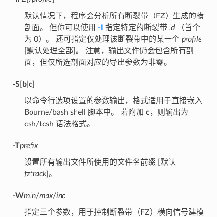
默认情况下，程序会分析所有断裂带（FZ）生成的横
剖面。 但你可以使用
-I
指定特定的断裂带
id
（首个
为 0）。 还可指定仅处理该断裂带中的某一个
profile
[默认处理全部]。 注意，输出文件仍会包含所有剖
面，但仅所选剖面对应的导出参数为非零。
-S
[
b
|
c
]
以命令行选项设置的参数输出，格式适用于直接嵌入
Bourne/bash shell 脚本中。 若附加
c
，则输出为
csh/tcsh 语法格式。
-T
prefix
设置所有输出文件所使用的文件名前缀 [默认
fztrack
]。
-W
min
/
max
/
inc
指定三个参数，用于控制断裂带（FZ）横向信号建模