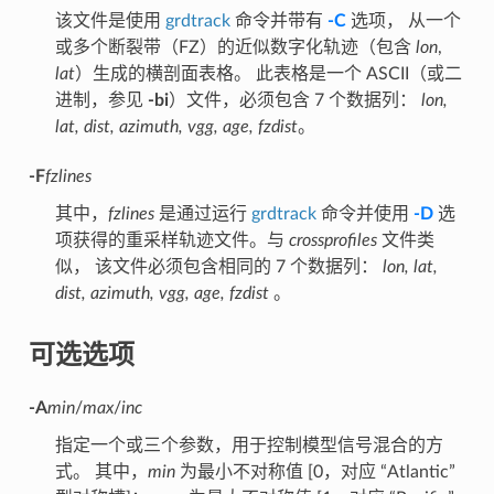
该文件是使用
grdtrack
命令并带有
-C
选项， 从一个
或多个断裂带（FZ）的近似数字化轨迹（包含
lon
,
lat
）生成的横剖面表格。 此表格是一个 ASCII（或二
进制，参见
-bi
）文件，必须包含 7 个数据列：
lon,
lat, dist, azimuth, vgg, age, fzdist
。
-F
fzlines
其中，
fzlines
是通过运行
grdtrack
命令并使用
-D
选
项获得的重采样轨迹文件。与
crossprofiles
文件类
似， 该文件必须包含相同的 7 个数据列：
lon, lat,
dist, azimuth, vgg, age, fzdist
。
可选选项
-A
min
/
max
/
inc
指定一个或三个参数，用于控制模型信号混合的方
式。 其中，
min
为最小不对称值 [0，对应 “Atlantic”