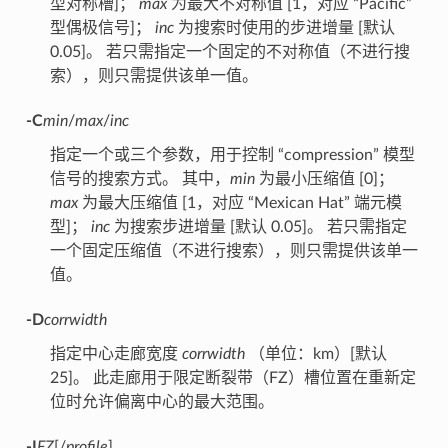
型对称槽]；
max
为最大不对称值 [1，对应 “Pacific”
型偶极信号]；
inc
为搜索时使用的步进增量 [默认
0.05]。 若只需指定一个固定的不对称值（不进行搜
索），则只需提供该单一值。
-C
min
/
max
/
inc
指定一个或三个参数，用于控制 “compression” 模型
信号的搜索方式。 其中，
min
为最小压缩值 [0]；
max
为最大压缩值 [1，对应 “Mexican Hat” 端元模
型]；
inc
为搜索步进增量 [默认 0.05]。 若只需指定
一个固定压缩值（不进行搜索），则只需提供该单一
值。
-D
corrwidth
指定中心走廊宽度
corrwidth
（单位：km）[默认
25]。 此走廊用于限定断裂带（FZ）槽位置在重新定
位时允许偏离中心的最大范围。
-I
FZ
[/
profile
]