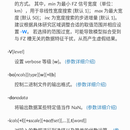
的方式。 其中，
min
为最小 FZ 信号宽度（单位：
km），用于非线性宽度搜索 [默认 1]；
max
为最大宽
度 [默认 50]；
inc
为宽度搜索的步进增量 [默认 1]。
建议根据具体研究区域调整合适的取值范围并相应设
置
-W
。 若选择的范围过宽，可能导致模型拟合受到
与 FZ 槽无关的数据特征干扰，从而产生虚假结果。
-V
[
level
]
设置 verbose 等级 [
w
]。
(参数详细介绍)
-bo
[
ncols
][
type
][
w
][
+l
|
b
]
控制二进制文件的输出格式。
(参数详细介绍)
-do
nodata
将输出数据某些特定值当作 NaN。
(参数详细介绍)
-i
cols
[
+l
][
+s
scale
][
+o
offset
][,
...
][,
t
[
word
]]