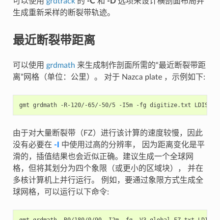
可以使用
grdtrack
的
-C
和
-D
选项来设计横剖面布局并
生成重新采样的断裂带轨迹。
最近断裂带距离
可以使用
grdmath
来生成制作剖面所需的“最近断裂带距
离”网格（单位：公里）。 对于 Nazca plate ，示例如下:
gmt
grdmath
-R-120/-65/-50/5
-I5m
-fg
digitize.txt
LDIST
D
由于对大量断裂带（FZ）进行该计算的速度较慢，因此
没有必要在
-I
中使用过高的分辨率， 因为距离变化是平
滑的，插值结果也会近似正确。建议生成一个全球网
格，但将其划分为四个象限（或更小的区域块）， 并在
多核计算机上并行运行。 例如，要通过象限方式生成全
球网格，可以运行以下命令: