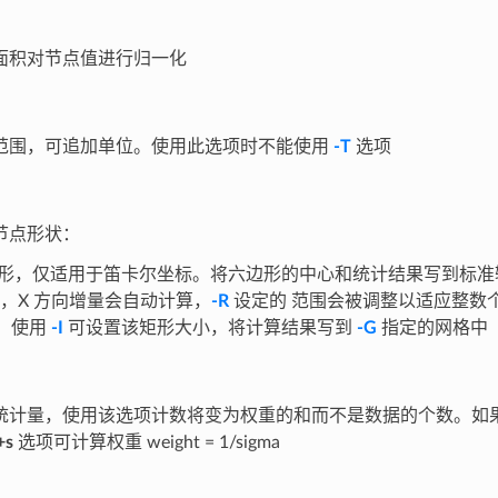
面积对节点值进行归一化
范围，可追加单位。使用此选项时不能使用
-T
选项
节点形状：
形，仅适用于笛卡尔坐标。将六边形的中心和统计结果写到标
，X 方向增量会自动计算，
-R
设定的 范围会被调整以适应整数
，使用
-I
可设置该矩形大小，将计算结果写到
-G
指定的网格中
统计量，使用该选项计数将变为权重的和而不是数据的个数。如果权
+s
选项可计算权重 weight = 1/sigma