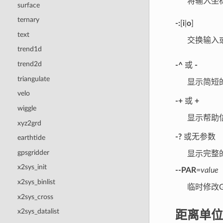
将输入坐
surface
ternary
-:
[
i
|
o
]
text
交换输入
trend1d
trend2d
-^
或
-
triangulate
显示简短
velo
-+
或
+
wiggle
显示帮助
xyz2grd
-?
或无参数
earthtide
gpsgridder
显示完整
x2sys_init
--PAR
=
value
x2sys_binlist
临时修改
x2sys_cross
距离单位
x2sys_datalist