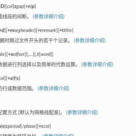
|
D
|[
col
]
z
gap
[
+n
|
p
]
或线段的间断。
(参数详细介绍)
+d
][
+m
segheader
][
+r
remark
][
+t
title
]
数据时跳过文件开头的若干个记录。
(参数详细介绍)
ale
][
+o
offset
][,
...
][,
t
[
word
]]
数据进行列选择以及简单的代数运算。
(参数详细介绍)
col
][
+a
|
f
|
s
]
的行或数据范围。
(参数详细介绍)
配置方式 [默认为网格线配准]。
(参数详细介绍)
m
|
s
|
c
period
[/
phase
][
+c
col
]