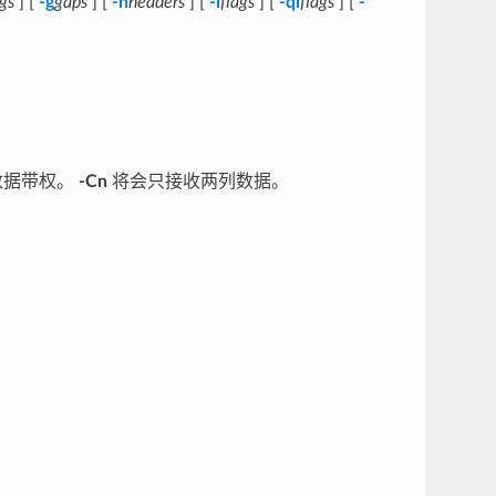
ags
] [
-g
gaps
] [
-h
headers
] [
-i
flags
] [
-qi
flags
] [
-
数据带权。
-Cn
将会只接收两列数据。