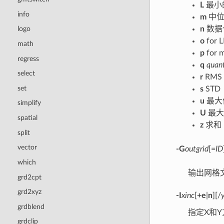
L
最小
info
m
中位
n
数据
logo
o
for L
math
p
for m
regress
q
quan
select
r
RMS
set
s
STD
u
最大
simplify
U
最大
spatial
z
求和
split
vector
-G
outgrid
[=
ID
which
输出网格
grd2cpt
grd2xyz
-I
xinc
[
+e
|
n
][/
grdblend
指定X和
grdclip