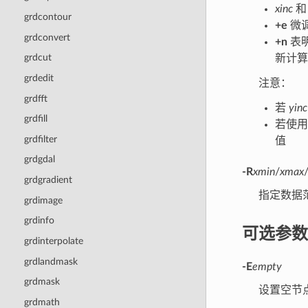
xinc
grdcontour
+e
微
grdconvert
+n
表
grdcut
新计算
grdedit
注意：
grdfft
若
yinc
grdfill
若使
grdfilter
值
grdgdal
-R
xmin
/
xmax
grdgradient
指定数据
grdimage
grdinfo
可选参数
grdinterpolate
grdlandmask
-E
empty
grdmask
设置空节
grdmath