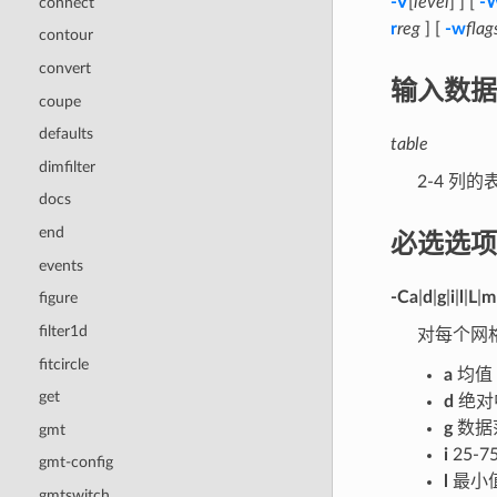
-V
[
level
] ] [
-
connect
r
reg
] [
-w
flag
contour
convert
输入数据
coupe
defaults
table
dimfilter
2-4 
docs
end
必选选项
events
-C
a
|
d
|
g
|
i
|
l
|
L
|
m
figure
filter1d
对每个网
fitcircle
a
均值
get
d
绝对中
g
数据范
gmt
i
25-
gmt-config
l
最小
gmtswitch