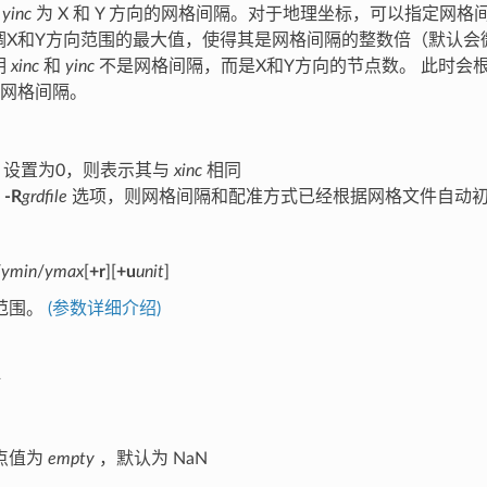
和
yinc
为 X 和 Y 方向的网格间隔。对于地理坐标，可以指定网格间
调X和Y方向范围的最大值，使得其是网格间隔的整数倍（默认会
明
xinc
和
yinc
不是网格间隔，而是X和Y方向的节点数。 此时会
网格间隔。
设置为0，则表示其与
xinc
相同
用
-R
grdfile
选项，则网格间隔和配准方式已经根据网格文件自动初
/
ymin
/
ymax
[
+r
][
+u
unit
]
范围。
(参数详细介绍)
点值为
empty
，默认为 NaN