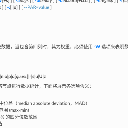
W
[
+s
] ] [
-a
flags
] [
-bi
binary
] [
-di
nodata
[
+c
col
] ] [
-e
regexp
] [
-f
fl
s
] [
-:
[
i
|
o
] ] [
--PAR=value
]
列的表数据，当包含第四列时，其为权重，必须使用
-W
选项来表明
|
n
|
o
|
p
|
q
[
quant
]|
r
|
s
|
u
|
U
|
z
格节点进行数据统计，下面将展示各选项含义：
位差（median absolute deviation，MAD）
围 (max-min)
75% 的四分位数范围
值