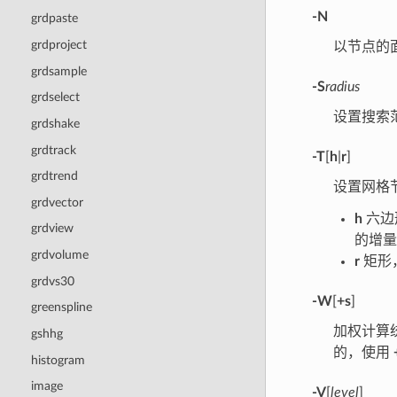
-N
grdpaste
grdproject
以节点的
grdsample
-S
radius
grdselect
设置搜索
grdshake
grdtrack
-T
[
h
|
r
]
grdtrend
设置网格
grdvector
h
六边
grdview
的增量
grdvolume
r
矩形
grdvs30
-W
[
+s
]
greenspline
加权计算
gshhg
的，使用
histogram
image
-V
[
level
]