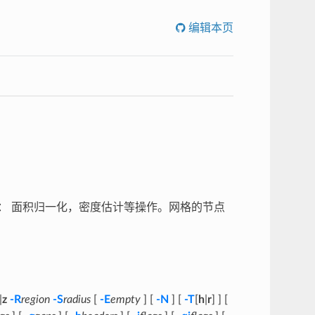
编辑本页
： 面积归一化，密度估计等操作。网格的节点
|
z
-R
region
-S
radius
[
-E
empty
] [
-N
] [
-T
[
h
|
r
] ] [