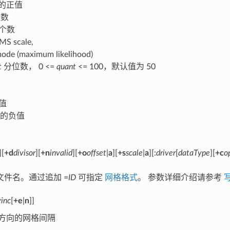
的正值
数
个数
MS scale,
ode (maximum likelihood)
t
分位数， 0 <=
quant
<= 100，默认值为 50
值
的负值
][
+d
divisor
][
+n
invalid
][
+o
offset
|
a
][
+s
scale
|
a
][:
driver
[
dataType
][
+c
o
文件名。通过追加 =
ID
可指定
网格格式
。 参数详细介绍请参考
写
yinc
[
+e
|
n
]]
Y方向的网格间隔