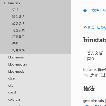
binstats
语法
模块手
输入数据
必选选项
✍️
周茂
,
田冬
可选参数
binstat
距离单位
示例
相关模块
:
官方文档
blockmean
:
简介
blockmedian
binstats
将表
blockmode
可以为矩形或
clear
clip
语法
coast
colorbar
gmt binstats