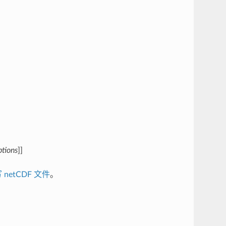
ptions
]]
 netCDF 文件
。