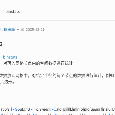
册
binstats
冬
,
陈箫翰
• 📅 2025-12-29
s
binstats
对落入网格节点内的空间数据进行统计
数据放到网格中，对给定半径的每个节点的数据进行统计，例如
六边形。
[
table
]
-G
outgrid
-I
increment
-C
a
|
d
|
g
|
i
|
l
|
L
|
m
|
n
|
o
|
p
|
q
[
quant
]|
r
|
s
|
u
|
U