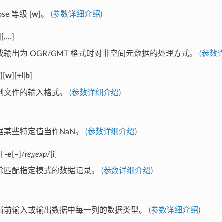
ose 等级 [
w
]。
(参数详细介绍)
][,
...
]
输出为 OGR/GMT 格式时对非空间元数据的处理方式。
(参数
e
][
w
][
+l
|
b
]
制文件的输入格式。
(参数详细介绍)
据某些特定值当作NaN。
(参数详细介绍)
|
-e
[
~
]/
regexp
/[
i
]
除匹配指定模式的数据记录。
(参数详细介绍)
当前输入或输出数据中每一列的数据类型。
(参数详细介绍)