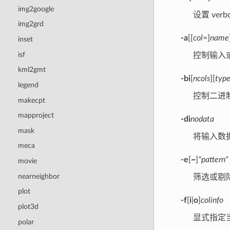
img2google
设置 verb
img2grd
-a
[[
col
=]
name
inset
isf
控制输入或
kml2gmt
-bi
[
ncols
][
typ
legend
控制二进
makecpt
mapproject
-di
nodata
mask
将输入数
meca
-e
[
~
]
"pattern"
movie
nearneighbor
筛选或剔
plot
-f
[
i
|
o
]
colinfo
plot3d
显式指定
polar