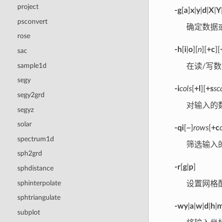
project
-g
[
a
]
x
|
y
|
d
|
X
|
Y
psconvert
确定数据
rose
-h
[
i
|
o
][
n
][
+c
][
sac
sample1d
在读/写
segy
-i
cols
[
+l
][
+s
sc
segy2grd
对输入的
segyz
solar
-qi
[~]
rows
[
+c
spectrum1d
筛选输入
sph2grd
-r
[
g
|
p
]
sphdistance
sphinterpolate
设置网格
sphtriangulate
-wy
|
a
|
w
|
d
|
h
|
subplot