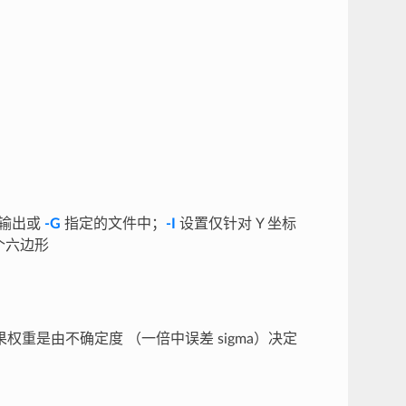
准输出或
-G
指定的文件中；
-I
设置仅针对 Y 坐标
个六边形
重是由不确定度 （一倍中误差 sigma）决定