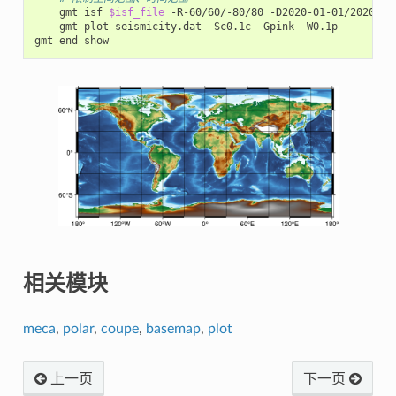
gmt
isf
$isf_file
-R-60/60/-80/80
-D2020-01-01/2020-01
gmt
plot
seismicity.dat
-Sc0.1c
-Gpink
-W0.1p

gmt
end
相关模块
meca
,
polar
,
coupe
,
basemap
,
plot
上一页
下一页