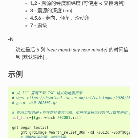
1
,
2
- 震源的经度和纬度 (可使用
-:
交换两列)
3
- 震源的深度 (km)
4
,
5
,
6
- 走向，倾角，滑动角
7
- 震级
-N
跳过最后 5 列
[year month day hour minute]
的时间信
息 [默认输出] 。
示例
# 从 ISC 官网下载 ISF 格式的地震目录
# wget https://download.isc.ac.uk/isf/catalogue/2020/20200
# gzip -dkN 202001.gz
# 在网页服务器上存在路径查找问题，用户在本机运行时可以直接使用 gmt isf
isf_file
=
$(
gmt
which
202001
.isf
)
gmt
begin
gmt
grdimage
@earth_relief_30m
-Rd
-JQ12c
# 限制空间范围、时间范围