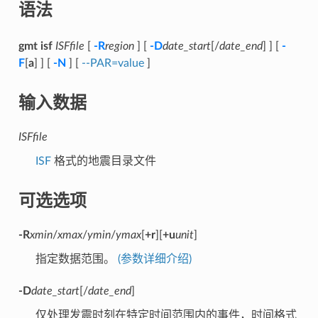
语法
gmt isf
ISFfile
[
-R
region
] [
-D
date_start
[/
date_end
] ] [
-
F
[
a
] ] [
-N
] [
--PAR=value
]
输入数据
ISFfile
ISF
格式的地震目录文件
可选选项
-R
xmin
/
xmax
/
ymin
/
ymax
[
+r
][
+u
unit
]
指定数据范围。
(参数详细介绍)
-D
date_start
[/
date_end
]
仅处理发震时刻在特定时间范围内的事件，时间格式