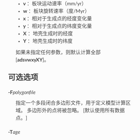
v
：板块运动速率（mm/yr）
w
：板块旋转速率（度/Myr）
x
：相对于生成点的经度变化量
y
：相对于生成点的纬度变化量
X
：地壳生成时的经度
Y
：地壳生成时的纬度
如果未指定任何参数，则默认计算全部
[
adsvwxyXY
]。
可选选项
-F
polygonfile
指定一个多段闭合多边形文件，用于定义模型计算区
域。 多边形外的点将被忽略。 [默认使用所有数据
点。]
-T
age