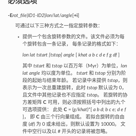
必须选项
-E
rot_file
|
ID1-ID2
|
lon
/
lat
/
angle
[
+i
]
可通过以下三种方式之一指定旋转参数：
提供一个包含旋转参数的文件。该文件必须为每
个旋转包含一条记录， 每条记录的格式如下：
lon lat tstart [tstop] angle
[
khat a b c d e f g df
]
其中
tstart
和
tstop
以百万年（Myr）为单位，
lon
lat angle
均以度为单位。
tstart
和
tstop
分别为阶
段的起始与结束年龄。 若记录中未提供
tstop
，则
表示为一次总重建旋转，此时
tstop
默认设为 0，
且文件中其他记录也不应指定
tstop
。 若旋转的协
方差矩阵
C
可用，则必须按照括号中列出的九个
可选项提供： 此处
C
= (
g
/
khat
)*[
a b d; b c e; d e f
]， 即
C
由三个行向量组成。 若拟合旋转的自由
度 (
df
) 为 0 或未给出，则默认设置为 10000。 文
件中空行以及以 # 开头的记录将被忽略。