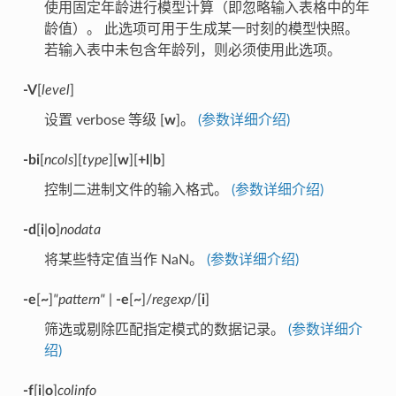
使用固定年龄进行模型计算（即忽略输入表格中的年
龄值）。 此选项可用于生成某一时刻的模型快照。
若输入表中未包含年龄列，则必须使用此选项。
-V
[
level
]
设置 verbose 等级 [
w
]。
(参数详细介绍)
-bi
[
ncols
][
type
][
w
][
+l
|
b
]
控制二进制文件的输入格式。
(参数详细介绍)
-d
[
i
|
o
]
nodata
将某些特定值当作 NaN。
(参数详细介绍)
-e
[
~
]
"pattern"
|
-e
[
~
]/
regexp
/[
i
]
筛选或剔除匹配指定模式的数据记录。
(参数详细介
绍)
-f
[
i
|
o
]
colinfo