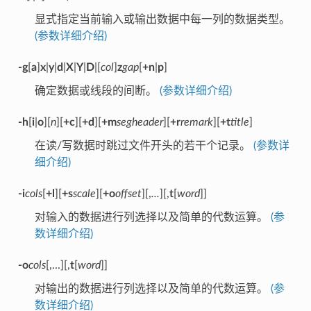
显式指定当前输入或输出数据中每一列的数据类型。
(参数详细介绍)
-g
[
a
]
x
|
y
|
d
|
X
|
Y
|
D
|[
col
]
z
gap
[
+n
|
p
]
确定数据或线段的间断。
(参数详细介绍)
-h
[
i
|
o
][
n
][
+c
][
+d
][
+m
segheader
][
+r
remark
][
+t
title
]
在读/写数据时跳过文件开头的若干个记录。
(参数详
细介绍)
-i
cols
[
+l
][
+s
scale
][
+o
offset
][,
...
][,
t
[
word
]]
对输入的数据进行列选择以及简单的代数运算。
(参
数详细介绍)
-o
cols
[,...][,
t
[
word
]]
对输出的数据进行列选择以及简单的代数运算。
(参
数详细介绍)