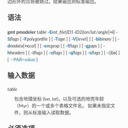
边形外的点将被跳过。结果输出到标准输出。
语法
gmt pmodeler
table
-E
rot_file
|
ID1-ID2
|
lon
/
lat
/
angle
[
+i
]
-
S
flags
[
-F
polygonfile
] [
-T
age
] [
-V
[
level
] ] [
-bi
binary
] [
-
d
nodata
[
+c
col
] ] [
-e
regexp
] [
-f
flags
] [
-g
gaps
] [
-
h
headers
] [
-i
flags
] [
-o
flags
] [
-q
flags
] [
-s
flags
] [
-:
[
i
|
o
] ]
[
--PAR=value
]
输入数据
table
包含地理坐标 (
lon, lat
)，以及可选的地壳年龄
（Myr）的一个或多个表格文件名。 如果未指定文
件，则从标准输入读取数据。