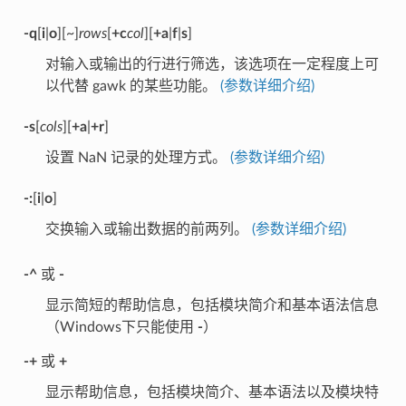
-q
[
i
|
o
][~]
rows
[
+c
col
][
+a
|
f
|
s
]
对输入或输出的行进行筛选，该选项在一定程度上可
以代替 gawk 的某些功能。
(参数详细介绍)
-s
[
cols
][
+a
|
+r
]
设置 NaN 记录的处理方式。
(参数详细介绍)
-:
[
i
|
o
]
交换输入或输出数据的前两列。
(参数详细介绍)
-^
或
-
显示简短的帮助信息，包括模块简介和基本语法信息
（Windows下只能使用
-
）
-+
或
+
显示帮助信息，包括模块简介、基本语法以及模块特