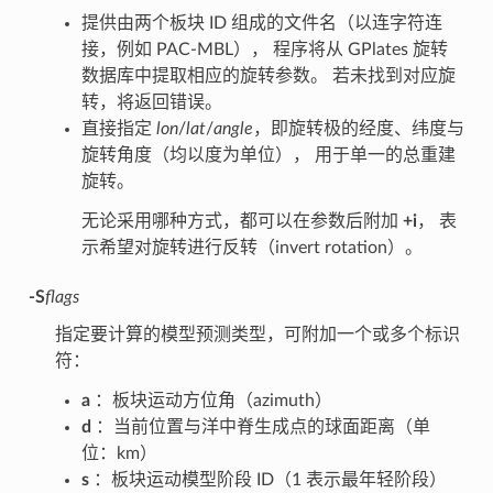
提供由两个板块 ID 组成的文件名（以连字符连
接，例如 PAC-MBL）， 程序将从 GPlates 旋转
数据库中提取相应的旋转参数。 若未找到对应旋
转，将返回错误。
直接指定
lon
/
lat
/
angle
，即旋转极的经度、纬度与
旋转角度（均以度为单位）， 用于单一的总重建
旋转。
无论采用哪种方式，都可以在参数后附加
+i
， 表
示希望对旋转进行反转（invert rotation）。
-S
flags
指定要计算的模型预测类型，可附加一个或多个标识
符：
a
：板块运动方位角（azimuth）
d
：当前位置与洋中脊生成点的球面距离（单
位：km）
s
：板块运动模型阶段 ID（1 表示最年轻阶段）