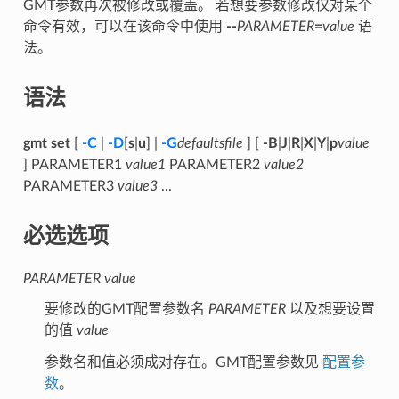
GMT参数再次被修改或覆盖。 若想要参数修改仅对某个
命令有效，可以在该命令中使用
--
PARAMETER
=
value
语
法。
语法
gmt set
[
-C
|
-D
[
s
|
u
] |
-G
defaultsfile
] [
-
B
|
J
|
R
|
X
|
Y
|
p
value
] PARAMETER1
value1
PARAMETER2
value2
PARAMETER3
value3
...
必选选项
PARAMETER
value
要修改的GMT配置参数名
PARAMETER
以及想要设置
的值
value
参数名和值必须成对存在。GMT配置参数见
配置参
数
。