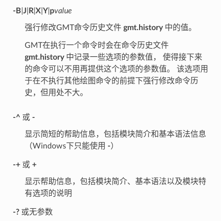
-
B
|
J
|
R
|
X
|
Y
|
p
value
强行修改GMT命令历史文件
gmt.history
中的值。
GMT在执行一个命令时会在命令历史文件
gmt.history
中记录一些选项的参数值， 使得接下来
的命令可以不用再提供这个选项的参数值。 该选项用
于在不执行其他绘图命令的前提下强行修改命令历
史，但用处不大。
-^
或
-
显示简短的帮助信息，包括模块简介和基本语法信息
（Windows下只能使用
-
）
-+
或
+
显示帮助信息，包括模块简介、基本语法以及模块特
有选项的说明
-?
或无参数