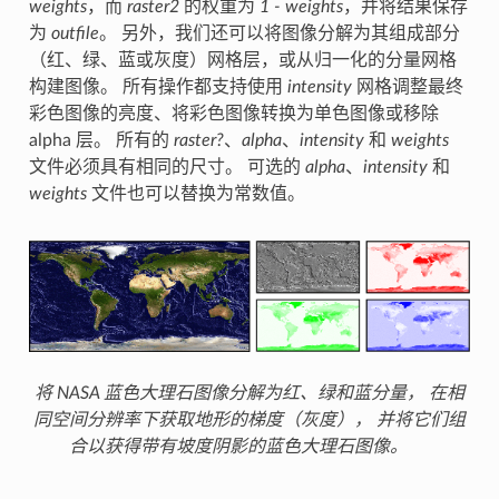
weights
，而
raster2
的权重为
1 - weights
，并将结果保存
为
outfile
。 另外，我们还可以将图像分解为其组成部分
（红、绿、蓝或灰度）网格层，或从归一化的分量网格
构建图像。 所有操作都支持使用
intensity
网格调整最终
彩色图像的亮度、将彩色图像转换为单色图像或移除
alpha 层。 所有的
raster?
、
alpha
、
intensity
和
weights
文件必须具有相同的尺寸。 可选的
alpha
、
intensity
和
weights
文件也可以替换为常数值。
将 NASA 蓝色大理石图像分解为红、绿和蓝分量， 在相
同空间分辨率下获取地形的梯度（灰度）， 并将它们组
合以获得带有坡度阴影的蓝色大理石图像。