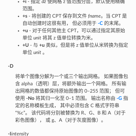
+i
- 指定
dz
使网格 z 值范围分层，默认使用精确
范围。
+s
- 将创建的 CPT 保存到文件
fname
。当 CPT 是
自动创建时这很有用， 但必须用于
-C
的末尾。
+u
- 对于任何其他主 CPT，可以通过指定其原始
单位
unit
将其 z 值单位转换为米。
+U
- 与
+u
类似，但是将 z 值单位从米转换为指定
单位
unit
。
-D
将单个图像分解为一个或三个输出网格。 如果图像包
含 alpha（透明）层，将额外输出一个网格。 所有输
出网格的数值都保持原始图像的 0–255 范围； 但可
使用
-No
将其归一化至 0–1 范围。 输出名称由
-G
指
定的名称模板生成， 其中必须包含 C 格式字符串
“%c”。 该代码将分别被替换为 R、G、B 和 A（对于
彩色图像）， 或 g、A（对于灰度图像）。
-I
intensity