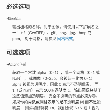
必选选项
-G
outfile
输出栅格的名称。对于图像，请使用以下扩展名之
一： tif（GeoTIFF）、gif、png、jpg、bmp 或
ppm。 对于网格，请参见
网格格式
。
可选选项
-A
alpha
[
+o
]
获取一个常数 alpha（0–1），或一个网格（0–1 或
NaN）， 或图像（0–255，会被归一化为 0–1）。
alpha 被视为透明度，因此 0 表示不透明像素， 而
1（或 NaN）表示 100% 透明度
t
。 输出图像将基于
这些值添加透明层。 完全不透明的节点必须为零。
如果你的常数或网格表示的是不透明度 (
o
) 而不是透
明度， 则添加修饰符
+o
，我们会将 NaN 或 1 视为