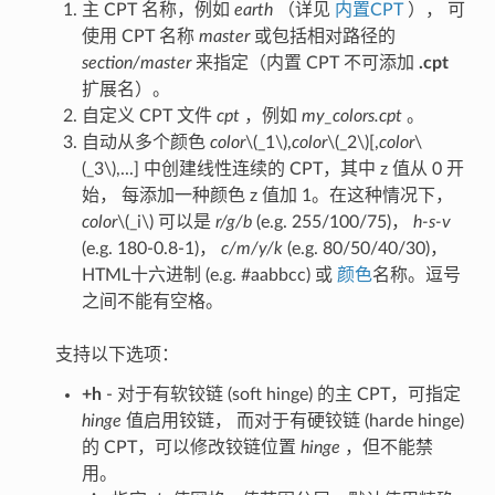
主 CPT 名称，例如
earth
（详见
内置CPT
）， 可
使用 CPT 名称
master
或包括相对路径的
section/master
来指定（内置 CPT 不可添加
.cpt
扩展名）。
自定义 CPT 文件
cpt
，例如
my_colors.cpt
。
自动从多个颜色
color
\(_1\)
,
color
\(_2\)
[,
color
\
(_3\)
,...] 中创建线性连续的 CPT，其中 z 值从 0 开
始， 每添加一种颜色 z 值加 1。在这种情况下，
color
\(_i\)
可以是
r/g/b
(e.g. 255/100/75)，
h-s-v
(e.g. 180-0.8-1)，
c/m/y/k
(e.g. 80/50/40/30)，
HTML十六进制 (e.g. #aabbcc) 或
颜色
名称。逗号
之间不能有空格。
支持以下选项：
+h
- 对于有软铰链 (soft hinge) 的主 CPT，可指定
hinge
值启用铰链， 而对于有硬铰链 (harde hinge)
的 CPT，可以修改铰链位置
hinge
，但不能禁
用。