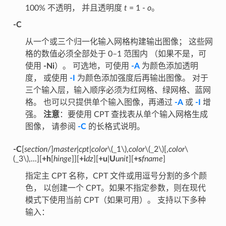
100% 不透明， 并且透明度
t
= 1 -
o
。
-C
从一个或三个归一化输入网格构建输出图像； 这些网
格的数值必须全部处于 0–1 范围内 （如果不是，可
使用
-Ni
）。 可选地，可使用
-A
为颜色添加透明
度， 或使用
-I
为颜色添加强度后再输出图像。 对于
三个输入层，输入顺序必须为红网格、绿网格、蓝网
格。 也可以只提供单个输入图像，再通过
-A
或
-I
增
强。
注意
：要使用 CPT 查找表从单个输入网格生成
图像， 请参阅
-C
的长格式说明。
-C
[
section
/]
master
|
cpt
|
color
\(_1\)
,
color
\(_2\)
[,
color
\
(_3\)
,...][
+h
[
hinge
]][
+i
dz
][
+u
|
U
unit
][
+s
fname
]
指定主 CPT 名称，CPT 文件或用逗号分割的多个颜
色， 以创建一个 CPT。如果不指定参数，则在现代
模式下使用当前 CPT（如果可用）。 支持以下多种
输入：