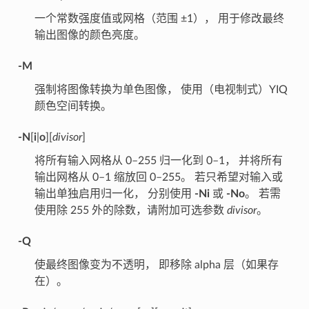
一个常数强度值或网格（范围 ±1）， 用于修改最终
输出图像的颜色亮度。
-M
强制将图像转换为单色图像， 使用（电视制式）YIQ
颜色空间转换。
-N
[
i
|
o
][
divisor
]
将所有输入网格从 0–255 归一化到 0–1， 并将所有
输出网格从 0–1 缩放回 0–255。 若只希望对输入或
输出单独启用归一化， 分别使用
-Ni
或
-No
。 若需
使用除 255 外的除数，请附加可选参数
divisor
。
-Q
使最终图像变为不透明， 即移除 alpha 层（如果存
在）。