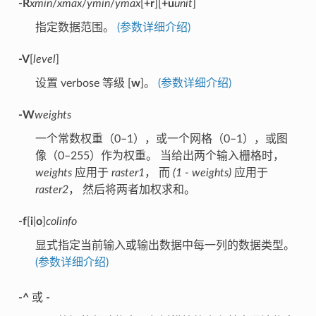
-R
xmin
/
xmax
/
ymin
/
ymax
[
+r
][
+u
unit
]
指定数据范围。
(参数详细介绍)
-V
[
level
]
设置 verbose 等级 [
w
]。
(参数详细介绍)
-W
weights
一个常数权重（0–1），或一个网格（0–1），或图
像（0–255）作为权重。 当给出两个输入栅格时，
weights
应用于
raster1
， 而
(1 - weights)
应用于
raster2
， 然后将两者加权求和。
-f
[
i
|
o
]
colinfo
显式指定当前输入或输出数据中每一列的数据类型。
(参数详细介绍)
-^
或
-