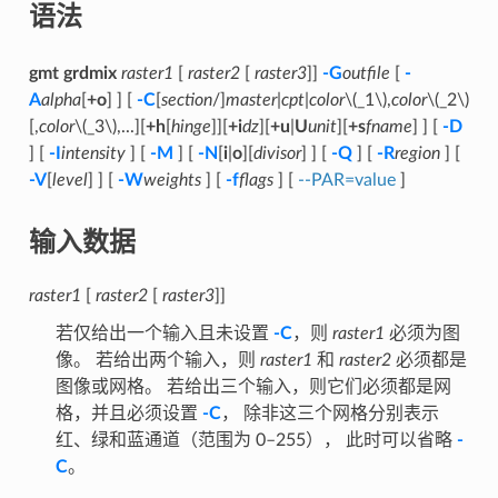
语法
gmt grdmix
raster1
[
raster2
[
raster3
]]
-G
outfile
[
-
A
alpha
[
+o
] ] [
-C
[
section
/]
master
|
cpt
|
color
\(_1\)
,
color
\(_2\)
[,
color
\(_3\)
,...][
+h
[
hinge
]][
+i
dz
][
+u
|
U
unit
][
+s
fname
] ] [
-D
] [
-I
intensity
] [
-M
] [
-N
[
i
|
o
][
divisor
] ] [
-Q
] [
-R
region
] [
-V
[
level
] ] [
-W
weights
] [
-f
flags
] [
--PAR=value
]
输入数据
raster1
[
raster2
[
raster3
]]
若仅给出一个输入且未设置
-C
，则
raster1
必须为图
像。 若给出两个输入，则
raster1
和
raster2
必须都是
图像或网格。 若给出三个输入，则它们必须都是网
格，并且必须设置
-C
， 除非这三个网格分别表示
红、绿和蓝通道（范围为 0–255）， 此时可以省略
-
C
。