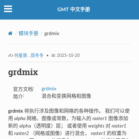
GMT 中文手册
模块手册
grdmix
✍️
何星辰
,
田冬冬
• 📅 2025-10-20
grdmix
:
grdmix
官方文档
:
混合和变换网格和图像
简介
grdmix
将执行涉及图像和网格的各种操作。 我们可以使
用
alpha
网格、图像或常数，为输入的
raster1
图像添加
新的 alpha（透明度）层； 或者使用
weights
对
raster1
和
raster2
（网格或图像）进行混合，
raster1
的权重为